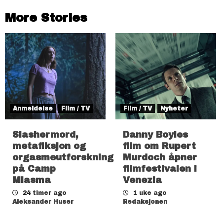
More Stories
Anmeldelse
Film / TV
Film / TV
Nyheter
Slashermord,
Danny Boyles
metafiksjon og
film om Rupert
orgasmeutforskning
Murdoch åpner
på Camp
filmfestivalen i
Miasma
Venezia
24 timer ago
1 uke ago
Aleksander Huser
Redaksjonen