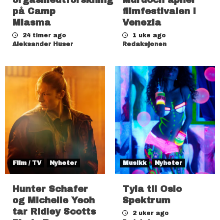
orgasmeutforskning
Murdoch åpner
på Camp
filmfestivalen i
Miasma
Venezia
24 timer ago
1 uke ago
Aleksander Huser
Redaksjonen
Film / TV
Nyheter
Musikk
Nyheter
Hunter Schafer
Tyla til Oslo
og Michelle Yeoh
Spektrum
tar Ridley Scotts
2 uker ago