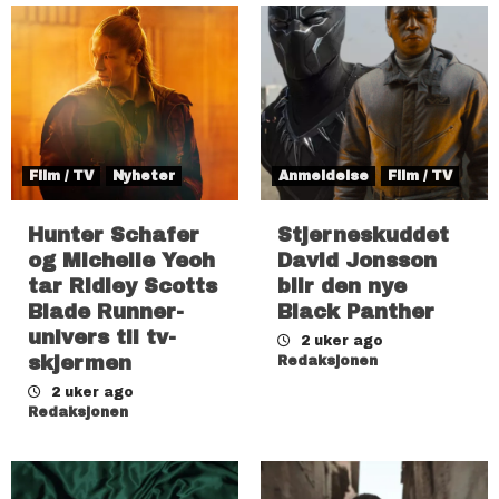
Film / TV
Nyheter
Anmeldelse
Film / TV
Hunter Schafer
Stjerneskuddet
og Michelle Yeoh
David Jonsson
tar Ridley Scotts
blir den nye
Blade Runner-
Black Panther
univers til tv-
2 uker ago
skjermen
Redaksjonen
2 uker ago
Redaksjonen