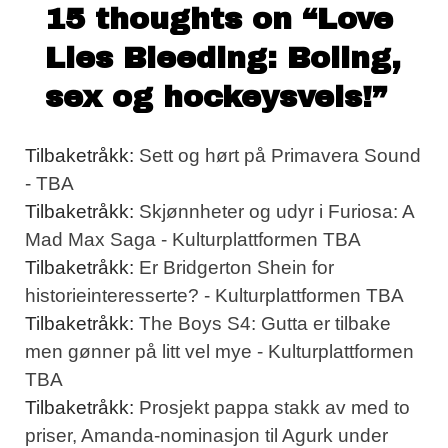
15 thoughts on “
Love
Lies Bleeding: Boling,
sex og hockeysveis!
”
Tilbaketråkk:
Sett og hørt på Primavera Sound
- TBA
Tilbaketråkk:
Skjønnheter og udyr i Furiosa: A
Mad Max Saga - Kulturplattformen TBA
Tilbaketråkk:
Er Bridgerton Shein for
historieinteresserte? - Kulturplattformen TBA
Tilbaketråkk:
The Boys S4: Gutta er tilbake
men gønner på litt vel mye - Kulturplattformen
TBA
Tilbaketråkk:
Prosjekt pappa stakk av med to
priser, Amanda-nominasjon til Agurk under