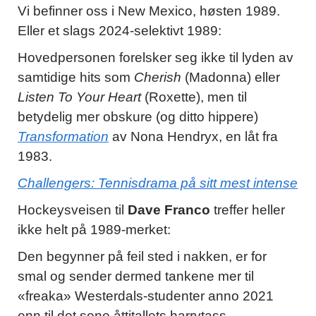
Vi befinner oss i New Mexico, høsten 1989.
Eller et slags 2024-selektivt 1989:
Hovedpersonen forelsker seg ikke til lyden av
samtidige hits som
Cherish
(Madonna) eller
Listen To Your Heart
(Roxette), men til
betydelig mer obskure (og ditto hippere)
Transformation
av Nona Hendryx, en låt fra
1983.
Challengers: Tennisdrama på sitt mest intense
Hockeysveisen til
Dave Franco
treffer heller
ikke helt på 1989-merket:
Den begynner på feil sted i nakken, er for
smal og sender dermed tankene mer til
«freaka» Westerdals-studenter anno 2021
enn til det sene åttitallets harrytass-