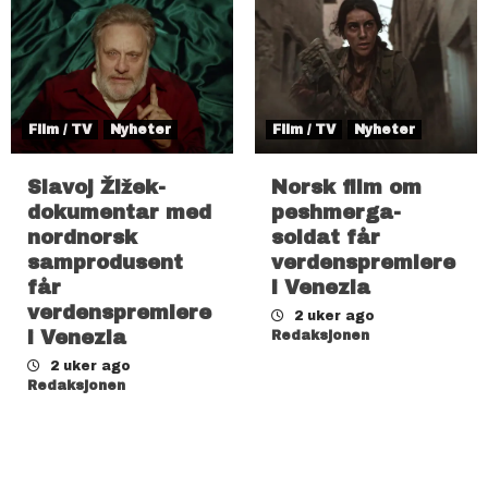
Film / TV
Nyheter
Film / TV
Nyheter
Slavoj Žižek-
Norsk film om
dokumentar med
peshmerga-
nordnorsk
soldat får
samprodusent
verdenspremiere
får
i Venezia
verdenspremiere
2 uker ago
i Venezia
Redaksjonen
2 uker ago
Redaksjonen