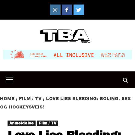
Skip
to
Instagram
Facebook
Twitter
content
Primary
Menu
HOME
FILM / TV
LOVE LIES BLEEDING: BOLING, SEX
OG HOCKEYSVEIS!
Anmeldelse
Film / TV