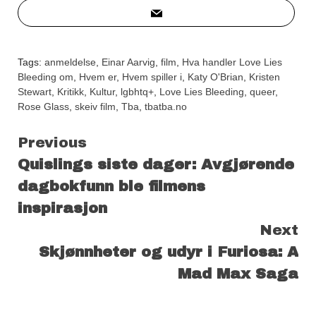
Tags:
anmeldelse
,
Einar Aarvig
,
film
,
Hva handler Love Lies
Bleeding om
,
Hvem er
,
Hvem spiller i
,
Katy O'Brian
,
Kristen
Stewart
,
Kritikk
,
Kultur
,
lgbhtq+
,
Love Lies Bleeding
,
queer
,
Rose Glass
,
skeiv film
,
Tba
,
tbatba.no
Continue
Previous
Quislings siste dager: Avgjørende
Reading
dagbokfunn ble filmens
inspirasjon
Next
Skjønnheter og udyr i Furiosa: A
Mad Max Saga