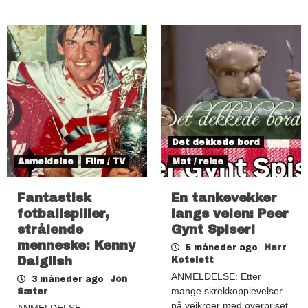
Det dekkede bord
Anmeldelse
Film / TV
Mat / reise
Fantastisk
En tankevekker
fotballspiller,
langs veien: Peer
strålende
Gynt Spiseri
menneske: Kenny
5 måneder ago
Herr
Dalglish
Kotelett
ANMELDELSE: Etter
3 måneder ago
Jon
mange skrekkopplevelser
Sæter
på veikroer med overpriset
ANMELDELSE: