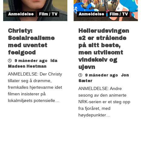
Anmeldelse
Film / TV
Anmeldelse
Film / TV
Christy:
Hellerudsvingen
Sosialrealisme
s2 er strålende
med uventet
på sitt beste,
feelgood
men utvilsomt
vindskeiv og
9 måneder ago
Ida
ujevn
Madsen Hestman
ANMELDELSE: Der Christy
9 måneder ago
Jon
tillater seg å drømme,
Sæter
fremkalles hjertevarme idet
ANMELDELSE: Andre
filmen insisterer på
sesong av den animerte
lokalmiljøets potensielle…
NRK-serien er et steg opp
fra fjoråret, med
høydepunkter…