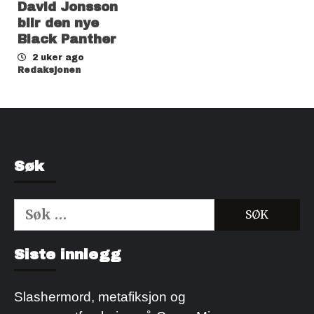
David Jonsson
blir den nye
Black Panther
2 uker ago
Redaksjonen
Søk
Søk
etter:
Kjøp Cialis 20mg
Kjøpe Viagra reseptfri
Siste innlegg
Slashermord, metafiksjon og