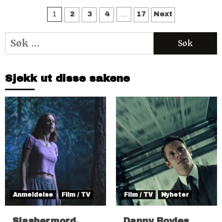
Sidepaginering
1
…
2
3
4
17
Next
Søk
etter:
Sjekk ut disse sakene
Anmeldelse
Film / TV
Film / TV
Nyheter
Slashermord,
Danny Boyles