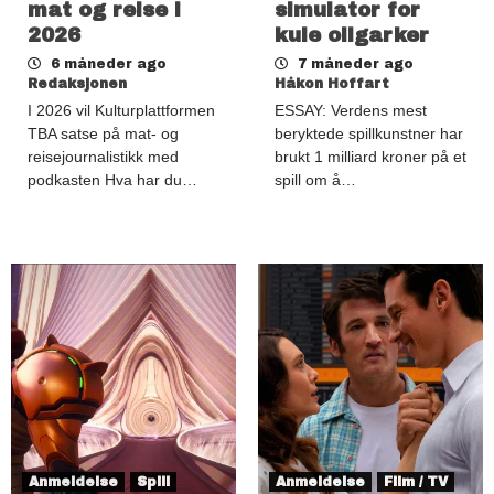
mat og reise i
simulator for
2026
kule oligarker
6 måneder ago
7 måneder ago
Redaksjonen
Håkon Hoffart
I 2026 vil Kulturplattformen
ESSAY: Verdens mest
TBA satse på mat- og
beryktede spillkunstner har
reisejournalistikk med
brukt 1 milliard kroner på et
podkasten Hva har du…
spill om å…
Anmeldelse
Spill
Anmeldelse
Film / TV