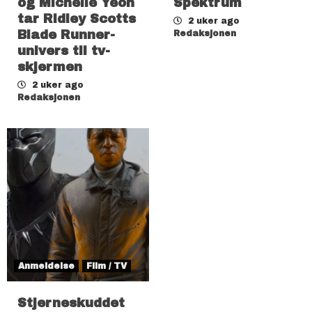
og Michelle Yeoh
Spektrum
tar Ridley Scotts
2 uker ago
Blade Runner-
Redaksjonen
univers til tv-
skjermen
2 uker ago
Redaksjonen
Anmeldelse
Film / TV
Stjerneskuddet