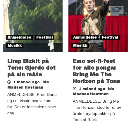
Anmeldelse
Festival
Anmeldelse
Festival
Musikk
Musikk
Limp Bizkit på
Emo sci-fi-fest
Tons: Gjorde det
for alle penga:
på sin måte
Bring Me The
Horizon på Tons
1 måned ago
Ida
Madsen Hestman
1 måned ago
Ida
ANMELDELSE: Fred Durst
Madsen Hestman
og co. visste hva vi kom
ANMELDELSE: Bring Me
for. Det er festivalens siste
The Horizon stod for et av
dag….
årets høydepunkter på
Tons of Rock…