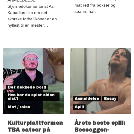
mat rett fra bokser og
Stjernedokumentarist Asif
spann, har…
Kapadias film om det
skotske fotballikonet er en
hyllest til en mester…
Det dekkede bord
Hva har du spist siden
sist?
Anmeldelse
Essay
Mat / reise
Spill
Kulturplattformen
Årets beste spill:
TBA satser på
Besseggen-