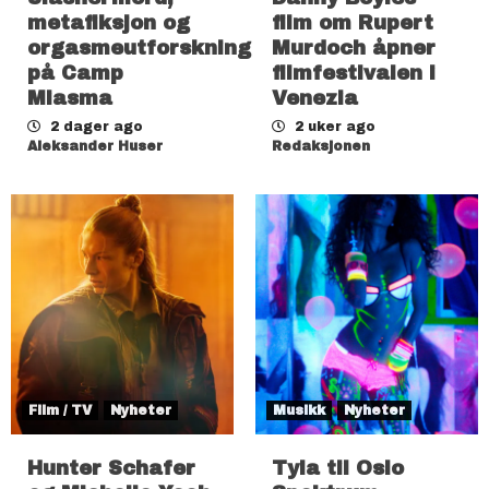
metafiksjon og
film om Rupert
orgasmeutforskning
Murdoch åpner
på Camp
filmfestivalen i
Miasma
Venezia
2 dager ago
2 uker ago
Aleksander Huser
Redaksjonen
Film / TV
Nyheter
Musikk
Nyheter
Hunter Schafer
Tyla til Oslo