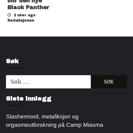
blir den nye
Black Panther
2 uker ago
Redaksjonen
Søk
Søk
etter:
Kjøp Cialis 20mg
Kjøpe Viagra reseptfri
Siste innlegg
Slashermord, metafiksjon og
orgasmeutforskning på Camp Miasma