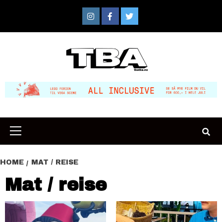
Skip
to
Instagram
Facebook
Twitter
content
Primary
Menu
HOME
MAT / REISE
Mat / reise