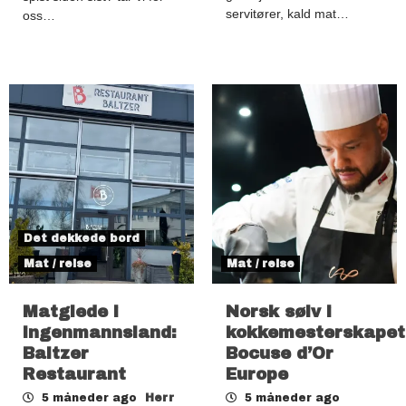
servitører, kald mat…
oss…
Det dekkede bord
Mat / reise
Mat / reise
Matglede i
Norsk sølv i
ingenmannsland:
kokkemesterskapet
Baltzer
Bocuse d’Or
Restaurant
Europe
5 måneder ago
Herr
5 måneder ago