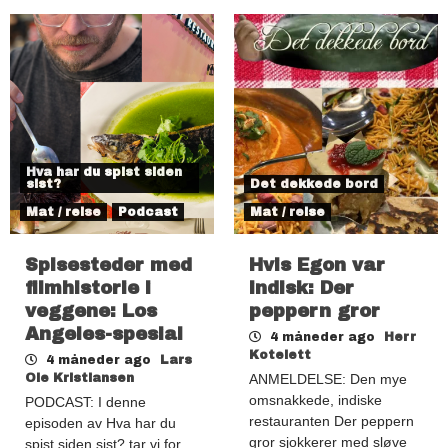
Hva har du spist siden
sist?
Det dekkede bord
Mat / reise
Podcast
Mat / reise
Spisesteder med
Hvis Egon var
filmhistorie i
indisk: Der
veggene: Los
peppern gror
Angeles-spesial
4 måneder ago
Herr
Kotelett
4 måneder ago
Lars
Ole Kristiansen
ANMELDELSE: Den mye
omsnakkede, indiske
PODCAST: I denne
restauranten Der peppern
episoden av Hva har du
gror sjokkerer med sløve
spist siden sist? tar vi for