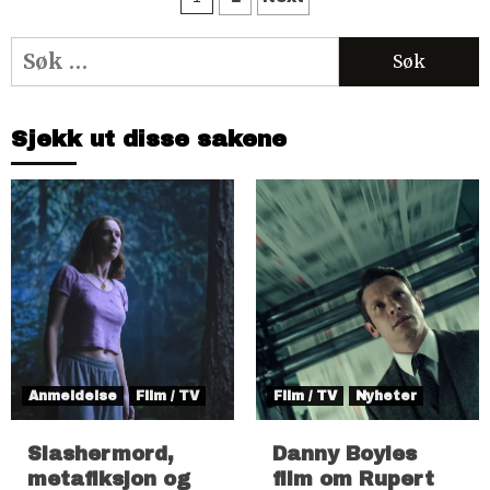
Søk
etter:
Sjekk ut disse sakene
Anmeldelse
Film / TV
Film / TV
Nyheter
Slashermord,
Danny Boyles
metafiksjon og
film om Rupert