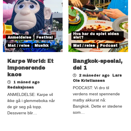
Hva har du spist siden
Anmeldelse
Festival
sist?
Mat / reise
Musikk
Mat / reise
Podcast
Karpe World: Et
Bangkok-spesial,
imponerende
del 1
kaos
2 måneder ago
Lars
Ole Kristiansen
1 måned ago
Redaksjonen
PODCAST: Vi dro til
verdens mest spennende
ANMELDELSE: Karpe vil
matby akkurat nå:
ikke gå i glemmeboka når
Bangkok. Dette er stedene
de gir seg på topp.
som…
Dessverre blir…