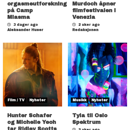
orgasmeutforskning
Murdoch åpner
på Camp
filmfestivalen i
Miasma
Venezia
3 dager ago
2 uker ago
Aleksander Huser
Redaksjonen
Film / TV
Nyheter
Musikk
Nyheter
Hunter Schafer
Tyla til Oslo
og Michelle Yeoh
Spektrum
tar Ridley Scotts
2 uker ago