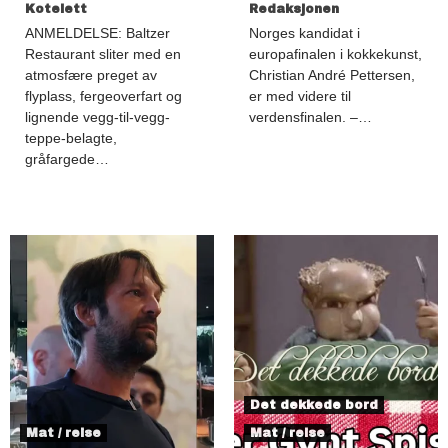
Kotelett
Redaksjonen
ANMELDELSE: Baltzer
Norges kandidat i
Restaurant sliter med en
europafinalen i kokkekunst,
atmosfære preget av
Christian André Pettersen,
flyplass, fergeoverfart og
er med videre til
lignende vegg-til-vegg-
verdensfinalen. –…
teppe-belagte,
gråfargede…
Det dekkede bord
Mat / reise
Mat / reise