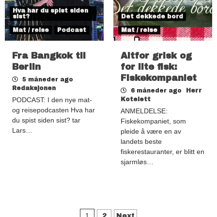
Hva har du spist siden
sist?
Det dekkede bord
Mat / reise
Podcast
Mat / reise
Fra Bangkok til
Altfor grisk og
Berlin
for lite fisk:
Fiskekompaniet
5 måneder ago
Redaksjonen
6 måneder ago
Herr
PODCAST: I den nye mat-
Kotelett
og reisepodcasten Hva har
ANMELDELSE:
du spist siden sist? tar
Fiskekompaniet, som
Lars…
pleide å være en av
landets beste
fiskerestauranter, er blitt en
sjarmløs…
Sidepaginering
1
2
Next