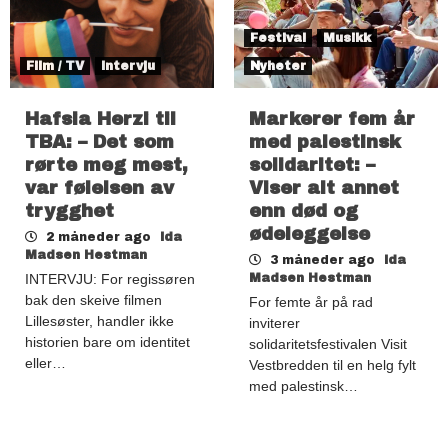
Festival
Musikk
Film / TV
Intervju
Nyheter
Hafsia Herzi til
Markerer fem år
TBA: – Det som
med palestinsk
rørte meg mest,
solidaritet: –
var følelsen av
Viser alt annet
trygghet
enn død og
ødeleggelse
2 måneder ago
Ida
Madsen Hestman
3 måneder ago
Ida
INTERVJU: For regissøren
Madsen Hestman
bak den skeive filmen
For femte år på rad
Lillesøster, handler ikke
inviterer
historien bare om identitet
solidaritetsfestivalen Visit
eller…
Vestbredden til en helg fylt
med palestinsk…