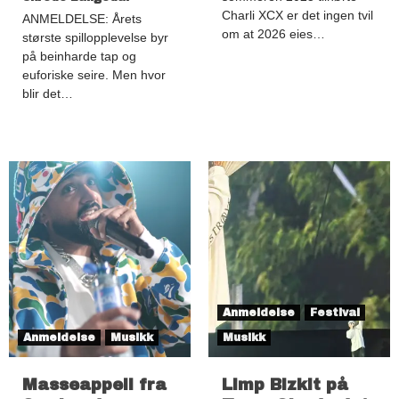
Charli XCX er det ingen tvil
ANMELDELSE: Årets
om at 2026 eies…
største spillopplevelse byr
på beinharde tap og
euforiske seire. Men hvor
blir det…
Anmeldelse
Festival
Anmeldelse
Musikk
Musikk
Masseappell fra
Limp Bizkit på