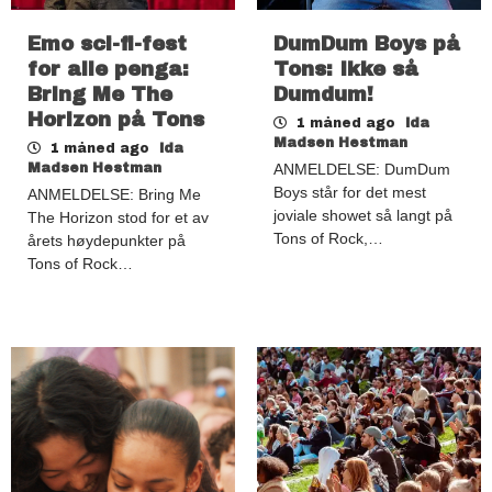
Emo sci-fi-fest
DumDum Boys på
for alle penga:
Tons: Ikke så
Bring Me The
Dumdum!
Horizon på Tons
1 måned ago
Ida
Madsen Hestman
1 måned ago
Ida
Madsen Hestman
ANMELDELSE: DumDum
Boys står for det mest
ANMELDELSE: Bring Me
joviale showet så langt på
The Horizon stod for et av
Tons of Rock,…
årets høydepunkter på
Tons of Rock…