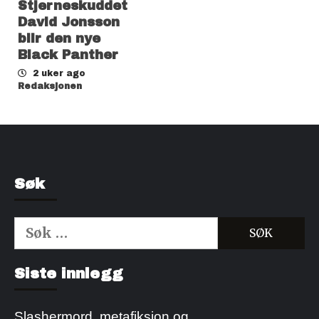
Stjerneskuddet
David Jonsson
blir den nye
Black Panther
2 uker ago
Redaksjonen
Søk
Søk
etter:
Kjøp Cialis 20mg
Kjøpe Viagra reseptfri
Siste innlegg
Slashermord, metafiksjon og