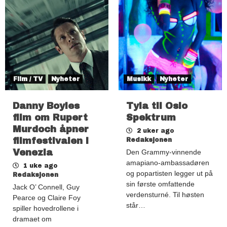
Film / TV
Nyheter
Musikk
Nyheter
Danny Boyles
Tyla til Oslo
film om Rupert
Spektrum
Murdoch åpner
2 uker ago
filmfestivalen i
Redaksjonen
Venezia
Den Grammy-vinnende
amapiano-ambassadøren
1 uke ago
og popartisten legger ut på
Redaksjonen
sin første omfattende
Jack O’ Connell, Guy
verdensturné. Til høsten
Pearce og Claire Foy
står…
spiller hovedrollene i
dramaet om