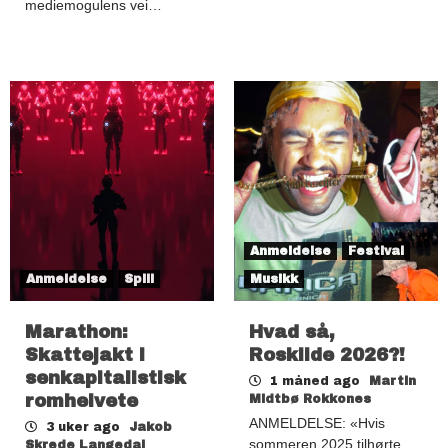
mediemogulens vei…
Anmeldelse
Festival
Anmeldelse
Spill
Musikk
Marathon:
Hvad så,
Skattejakt i
Roskilde 2026?!
senkapitalistisk
1 måned ago
Martin
romhelvete
Midtbø Rokkones
ANMELDELSE: «Hvis
3 uker ago
Jakob
sommeren 2025 tilhørte
Skrede Langedal