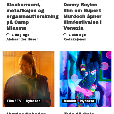
Slashermord,
Danny Boyles
metafiksjon og
film om Rupert
orgasmeutforskning
Murdoch åpner
på Camp
filmfestivalen i
Miasma
Venezia
1 dag ago
1 uke ago
Aleksander Huser
Redaksjonen
Film / TV
Nyheter
Musikk
Nyheter