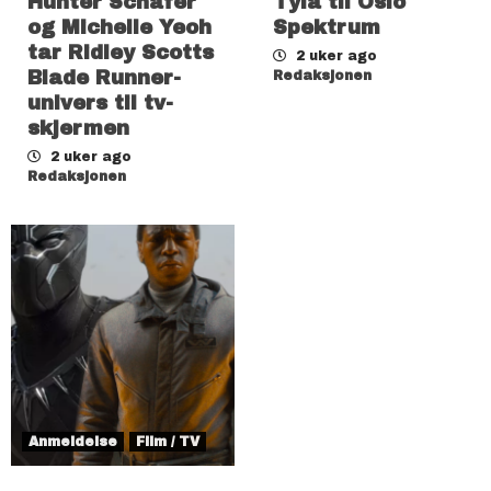
Hunter Schafer
Tyla til Oslo
og Michelle Yeoh
Spektrum
tar Ridley Scotts
2 uker ago
Blade Runner-
Redaksjonen
univers til tv-
skjermen
2 uker ago
Redaksjonen
Anmeldelse
Film / TV