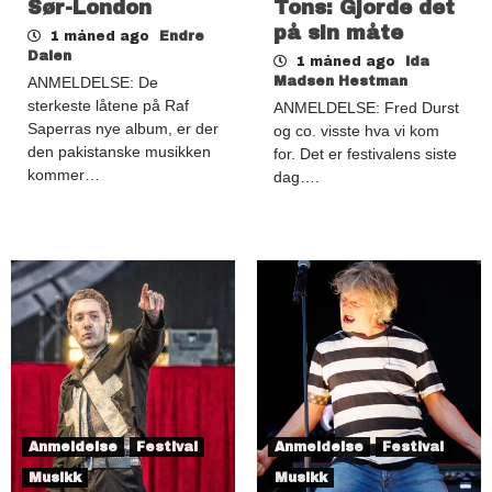
Sør-London
Tons: Gjorde det
på sin måte
1 måned ago
Endre
Dalen
1 måned ago
Ida
ANMELDELSE: De
Madsen Hestman
sterkeste låtene på Raf
ANMELDELSE: Fred Durst
Saperras nye album, er der
og co. visste hva vi kom
den pakistanske musikken
for. Det er festivalens siste
kommer…
dag….
Anmeldelse
Festival
Anmeldelse
Festival
Musikk
Musikk