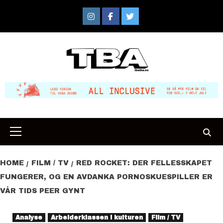
Skip
to
Instagram
Facebook
Twitter
content
Primary
Menu
HOME
FILM / TV
RED ROCKET: DER FELLESSKAPET
FUNGERER, OG EN AVDANKA PORNOSKUESPILLER ER
VÅR TIDS PEER GYNT
Analyse
Arbeiderklassen i kulturen
Film / TV