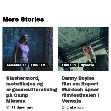
More Stories
Anmeldelse
Film / TV
Film / TV
Nyheter
Slashermord,
Danny Boyles
metafiksjon og
film om Rupert
orgasmeutforskning
Murdoch åpner
på Camp
filmfestivalen i
Miasma
Venezia
12 timer ago
1 uke ago