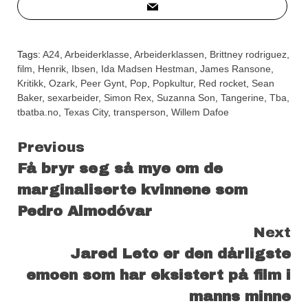
Tags:
A24
,
Arbeiderklasse
,
Arbeiderklassen
,
Brittney rodriguez
,
film
,
Henrik
,
Ibsen
,
Ida Madsen Hestman
,
James Ransone
,
Kritikk
,
Ozark
,
Peer Gynt
,
Pop
,
Popkultur
,
Red rocket
,
Sean
Baker
,
sexarbeider
,
Simon Rex
,
Suzanna Son
,
Tangerine
,
Tba
,
tbatba.no
,
Texas City
,
transperson
,
Willem Dafoe
Continue
Previous
Få bryr seg så mye om de
Reading
marginaliserte kvinnene som
Pedro Almodóvar
Next
Jared Leto er den dårligste
emoen som har eksistert på film i
manns minne