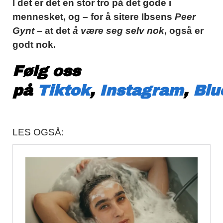
I det er det en stor tro på det gode i
mennesket, og – for å sitere Ibsens
Peer
Gynt
– at det
å være seg selv nok
, også er
godt nok.
Følg oss
på
Tiktok
,
Instagram
,
Blu
LES OGSÅ: