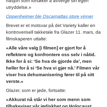
nasjon som forsøker å avverge sin egen
utryddelse.»
Oppenheimer ble Oscarnattas store vinner
Brevet er et motsvar på det Variety kaller en
kontroverisell takketale fra Glazer 11. mars, da
filmskaperen uttalte:
«Alle våre valg [i filmen] er gjort for å
reflektere og konfrontere oss selv i nåtid.
Ikke for å si: ‘Se hva de gjorde da’, men
heller for å si ‘Se hva vi gjør nå.’ Filmen vår
viser hva dehumanisering fører til på sitt
verste.»
Glazer, som er jøde, fortsatte:
«Akkurat nå står vi her som menn som
tilbakeviser vår jødiskhet og Holocaust