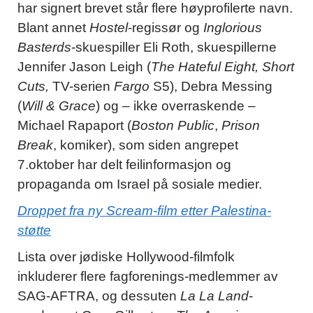
har signert brevet står flere høyprofilerte navn.
Blant annet
Hostel
-regissør og
Inglorious
Basterds
-skuespiller Eli Roth, skuespillerne
Jennifer Jason Leigh (
The Hateful Eight, Short
Cuts,
TV-serien
Fargo
S5), Debra Messing
(
Will & Grace
) og – ikke overraskende –
Michael Rapaport (
Boston Public
,
Prison
Break
, komiker), som siden angrepet
7.oktober har delt feilinformasjon og
propaganda om Israel på sosiale medier.
Droppet fra ny Scream-film etter Palestina-
støtte
Lista over jødiske Hollywood-filmfolk
inkluderer flere fagforenings-medlemmer av
SAG-AFTRA, og dessuten
La La Land
-