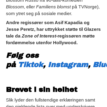
Blossom Russo fra 90-talls-komedien
Blossom
, eller
Familiens blomst
på TVNorge),
som ytret seg på sosiale medier.
Andre regissører som Asif Kapadia og
Jesse Peretz, har uttrykket støtte til Glazers
tale da
Zone of Interest
-regissøren møtte
fordømmelse utenfor Hollywood.
Følg oss
på
Tiktok
,
Instagram
,
Blu
Brevet i sin helhet
Slik lyder den fullstendige erklæringen samt
den gjeldende lista over med-underskrivere,