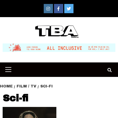
Skip
to
Instagram
Facebook
Twitter
content
Primary
Menu
HOME
FILM / TV
SCI-FI
Sci-fi