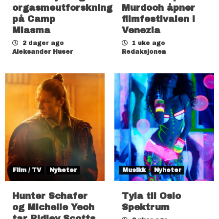
orgasmeutforskning
Murdoch åpner
på Camp
filmfestivalen i
Miasma
Venezia
2 dager ago
1 uke ago
Aleksander Huser
Redaksjonen
Film / TV
Nyheter
Musikk
Nyheter
Hunter Schafer
Tyla til Oslo
og Michelle Yeoh
Spektrum
tar Ridley Scotts