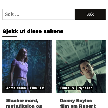
Søk
etter:
Sjekk ut disse sakene
Anmeldelse
Film / TV
Film / TV
Nyheter
Slashermord,
Danny Boyles
metafiksjon og
film om Rupert