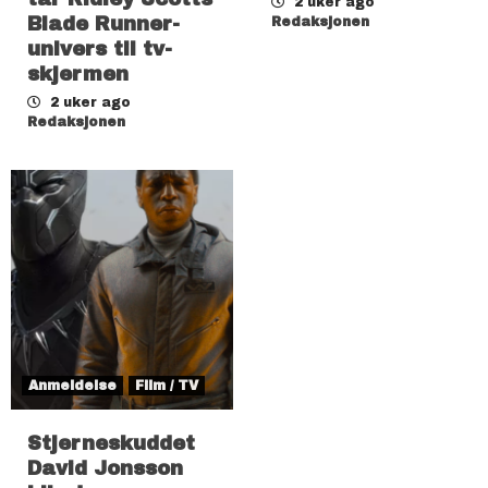
2 uker ago
Blade Runner-
Redaksjonen
univers til tv-
skjermen
2 uker ago
Redaksjonen
Anmeldelse
Film / TV
Stjerneskuddet
David Jonsson