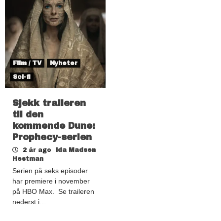
Film / TV
Nyheter
Sci-fi
Sjekk traileren
til den
kommende Dune:
Prophecy-serien
2 år ago
Ida Madsen
Hestman
Serien på seks episoder
har premiere i november
på HBO Max. Se traileren
nederst i…