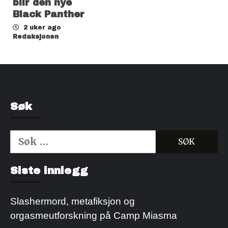
blir den nye
Black Panther
2 uker ago
Redaksjonen
Søk
Søk
etter:
Kjøp Cialis 20mg
Kjøpe Viagra reseptfri
Siste innlegg
Slashermord, metafiksjon og
orgasmeutforskning på Camp Miasma