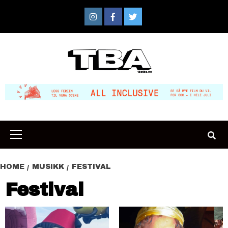
Skip
to
Instagram
Facebook
Twitter
content
Primary
Menu
HOME
MUSIKK
FESTIVAL
Festival