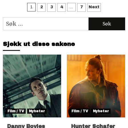
Sidepaginering
1
…
2
3
4
7
Next
Søk
etter:
Sjekk ut disse sakene
Film / TV
Nyheter
Film / TV
Nyheter
Danny Boyles
Hunter Schafer