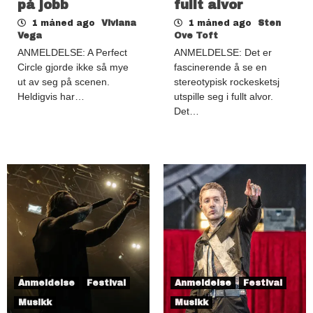
på jobb
fullt alvor
1 måned ago
Viviana
1 måned ago
Sten
Vega
Ove Toft
ANMELDELSE: A Perfect
ANMELDELSE: Det er
Circle gjorde ikke så mye
fascinerende å se en
ut av seg på scenen.
stereotypisk rockesketsj
Heldigvis har…
utspille seg i fullt alvor.
Det…
Anmeldelse
Festival
Anmeldelse
Festival
Musikk
Musikk