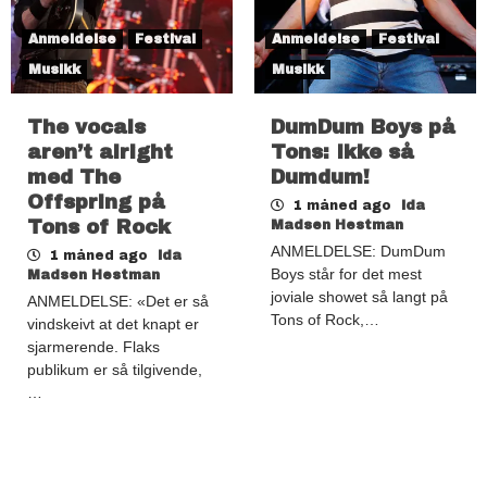
Anmeldelse
Festival
Anmeldelse
Festival
Musikk
Musikk
The vocals
DumDum Boys på
aren’t alright
Tons: Ikke så
med The
Dumdum!
Offspring på
1 måned ago
Ida
Tons of Rock
Madsen Hestman
ANMELDELSE: DumDum
1 måned ago
Ida
Boys står for det mest
Madsen Hestman
joviale showet så langt på
ANMELDELSE: «Det er så
Tons of Rock,…
vindskeivt at det knapt er
sjarmerende. Flaks
publikum er så tilgivende,
…