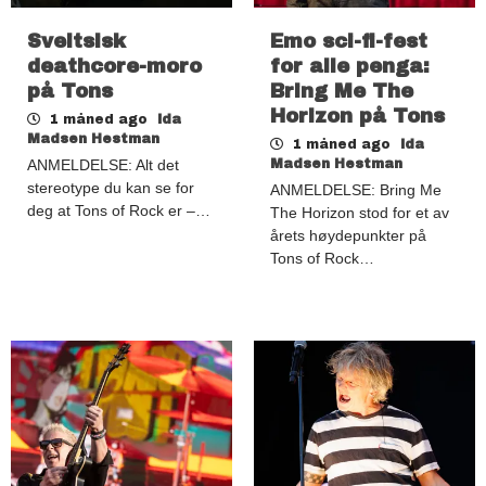
Sveitsisk
Emo sci-fi-fest
deathcore-moro
for alle penga:
på Tons
Bring Me The
Horizon på Tons
1 måned ago
Ida
Madsen Hestman
1 måned ago
Ida
ANMELDELSE: Alt det
Madsen Hestman
stereotype du kan se for
ANMELDELSE: Bring Me
deg at Tons of Rock er –…
The Horizon stod for et av
årets høydepunkter på
Tons of Rock…