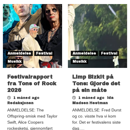
Anmeldelse
Festival
Anmeldelse
Festival
Musikk
Musikk
Festivalrapport
Limp Bizkit på
fra Tons of Rock
Tons: Gjorde det
2026
på sin måte
1 måned ago
1 måned ago
Ida
Redaksjonen
Madsen Hestman
ANMELDELSE: The
ANMELDELSE: Fred Durst
Offspring-smisk med Taylor
og co. visste hva vi kom
Swift, Alice Coopers
for. Det er festivalens siste
rockesketsj, gjennomført
dag….