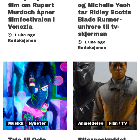
film om Rupert
og Michelle Yeoh
Murdoch åpner
tar Ridley Scotts
filmfestivalen i
Blade Runner-
Venezia
univers til tv-
skjermen
1 uke ago
Redaksjonen
1 uke ago
Redaksjonen
Musikk
Nyheter
Anmeldelse
Film / TV
Tyla til Oslo
Stjerneskuddet