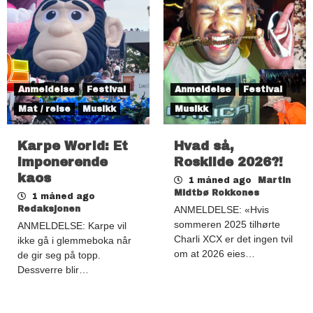
Anmeldelse
Festival
Anmeldelse
Festival
Mat / reise
Musikk
Musikk
Karpe World: Et
Hvad så,
imponerende
Roskilde 2026?!
kaos
1 måned ago
Martin
Midtbø Rokkones
1 måned ago
Redaksjonen
ANMELDELSE: «Hvis
sommeren 2025 tilhørte
ANMELDELSE: Karpe vil
Charli XCX er det ingen tvil
ikke gå i glemmeboka når
om at 2026 eies…
de gir seg på topp.
Dessverre blir…