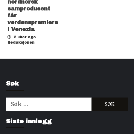
nordnorsk
samprodusent
får
verdenspremiere
i Venezia
2 uker ago
Redaksjonen
Søk
Søk
etter:
Kjøp Cialis 20mg
Kjøpe Viagra reseptfri
Siste innlegg