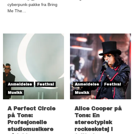
cyberpunk-pakke fra Bring
Me The…
Anmeldelse
Festival
Anmeldelse
Festival
Musikk
Musikk
A Perfect Circle
Alice Cooper på
på Tons:
Tons: En
Profesjonelle
stereotypisk
studiomusikere
rockesketsj i