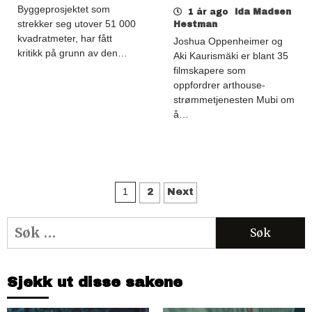
Byggeprosjektet som
1 år ago
Ida Madsen
strekker seg utover 51 000
Hestman
kvadratmeter, har fått
Joshua Oppenheimer og
kritikk på grunn av den…
Aki Kaurismäki er blant 35
filmskapere som
oppfordrer arthouse-
strømmetjenesten Mubi om
å…
Sidepaginering
1
2
Next
Søk
etter:
Sjekk ut disse sakene