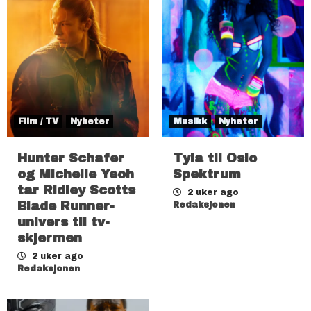
Film / TV
Nyheter
Musikk
Nyheter
Hunter Schafer
Tyla til Oslo
og Michelle Yeoh
Spektrum
tar Ridley Scotts
2 uker ago
Blade Runner-
Redaksjonen
univers til tv-
skjermen
2 uker ago
Redaksjonen