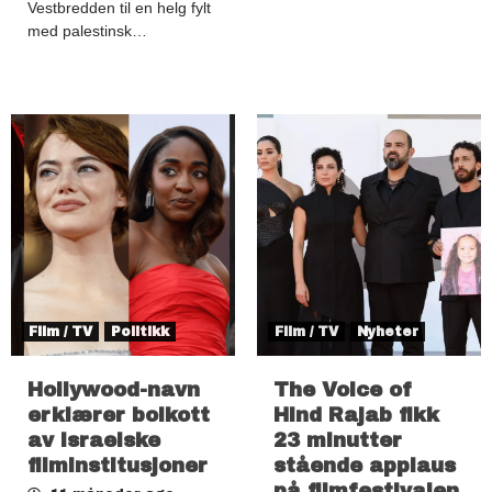
Vestbredden til en helg fylt
med palestinsk…
Film / TV
Politikk
Film / TV
Nyheter
Hollywood-navn
The Voice of
erklærer boikott
Hind Rajab fikk
av israelske
23 minutter
filminstitusjoner
stående applaus
på filmfestivalen