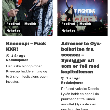
Festival
Musikk
Festival
Musikk
Nyheter
Nyheter
Kneecap: – Fuck
Adresserte Øya-
KKR!
boikotten fra
scenen: –
1 år ago
Synliggjør alt
Redaksjonen
som er feil med
Den irske hiphop-trioen
Kneecap hadde en ting og
kapitalismen
to å si om festivalens egen
1 år ago
investor,…
Redaksjonen
Refused-vokalist Dennis
Lyxén holdt en appell da
punkbandet fra Umeå
avsluttet Øyafestivalen
onsdag. Her kom…