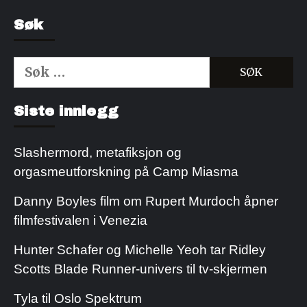
Søk
Søk
etter:
Kjøp Cialis 20mg
Kjøpe Viagra reseptfri
Siste innlegg
Slashermord, metafiksjon og
orgasmeutforskning på Camp Miasma
Danny Boyles film om Rupert Murdoch åpner
filmfestivalen i Venezia
Hunter Schafer og Michelle Yeoh tar Ridley
Scotts Blade Runner-univers til tv-skjermen
Tyla til Oslo Spektrum