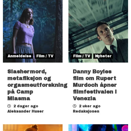
Anmeldelse
Film / TV
Film / TV
Nyheter
Slashermord,
Danny Boyles
metafiksjon og
film om Rupert
orgasmeutforskning
Murdoch åpner
på Camp
filmfestivalen i
Miasma
Venezia
2 dager ago
2 uker ago
Aleksander Huser
Redaksjonen