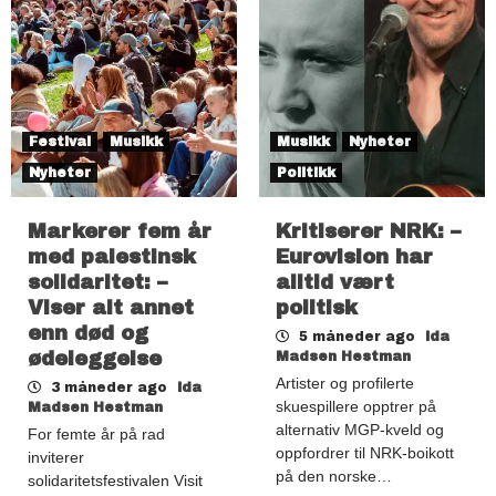
Festival
Musikk
Musikk
Nyheter
Nyheter
Politikk
Markerer fem år
Kritiserer NRK: –
med palestinsk
Eurovision har
solidaritet: –
alltid vært
Viser alt annet
politisk
enn død og
5 måneder ago
Ida
ødeleggelse
Madsen Hestman
Artister og profilerte
3 måneder ago
Ida
skuespillere opptrer på
Madsen Hestman
alternativ MGP-kveld og
For femte år på rad
oppfordrer til NRK-boikott
inviterer
på den norske…
solidaritetsfestivalen Visit