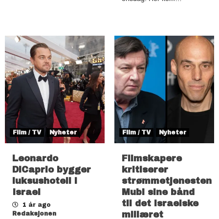
Film / TV
Nyheter
Film / TV
Nyheter
Leonardo
Filmskapere
DiCaprio bygger
kritiserer
luksushotell i
strømmetjenesten
Israel
Mubi sine bånd
til det israelske
1 år ago
miliæret
Redaksjonen