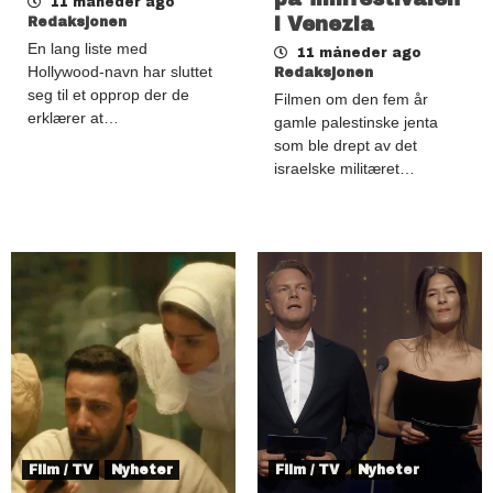
11 måneder ago
i Venezia
Redaksjonen
En lang liste med
11 måneder ago
Hollywood-navn har sluttet
Redaksjonen
seg til et opprop der de
Filmen om den fem år
erklærer at…
gamle palestinske jenta
som ble drept av det
israelske militæret…
Film / TV
Nyheter
Film / TV
Nyheter