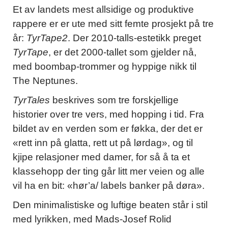
Et av landets mest allsidige og produktive
rappere er er ute med sitt femte prosjekt på tre
år:
TyrTape2
. Der 2010-talls-estetikk preget
TyrTape
, er det 2000-tallet som gjelder nå,
med boombap-trommer og hyppige nikk til
The Neptunes.
TyrTales
beskrives som tre forskjellige
historier over tre vers, med hopping i tid. Fra
bildet av en verden som er føkka, der det er
«rett inn på glatta, rett ut på lørdag», og til
kjipe relasjoner med damer, for så å ta et
klassehopp der ting går litt mer veien og alle
vil ha en bit: «hør’a/ labels banker på døra».
Den minimalistiske og luftige beaten står i stil
med lyrikken, med Mads-Josef Rolid