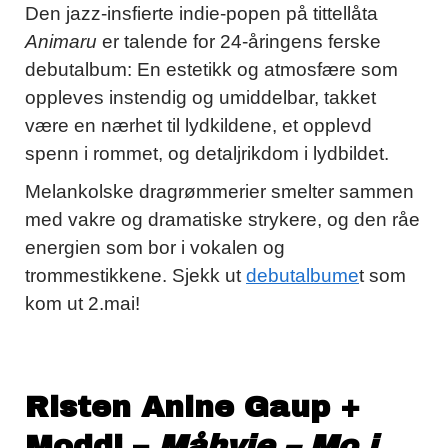
Den jazz-insfierte indie-popen på tittellåta
Animaru
er talende for 24-åringens ferske
debutalbum: En estetikk og atmosfære som
oppleves instendig og umiddelbar, takket
være en nærhet til lydkildene, et opplevd
spenn i rommet, og detaljrikdom i lydbildet.
Melankolske dragrømmerier smelter sammen
med vakre og dramatiske strykere, og den råe
energien som bor i vokalen og
trommestikkene. Sjekk ut
debutalbume
t som
kom ut 2.mai!
Risten Anine Gaup +
Moddi –
Måhvie – Mo i