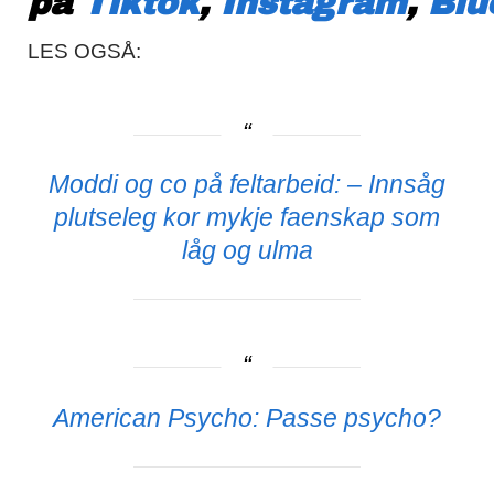
på
Tiktok
,
Instagram
,
Blu
LES OGSÅ:
Moddi og co på feltarbeid: – Innsåg
plutseleg kor mykje faenskap som
låg og ulma
American Psycho: Passe psycho?