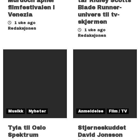
Murdoch åpner
tar Ridley Scotts
filmfestivalen i
Blade Runner-
Venezia
univers til tv-
skjermen
1 uke ago
Redaksjonen
1 uke ago
Redaksjonen
Musikk
Nyheter
Anmeldelse
Film / TV
Tyla til Oslo
Stjerneskuddet
Spektrum
David Jonsson