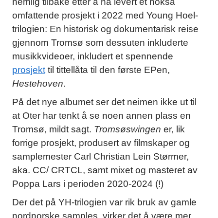
nemlig tilbake etter å ha levert et nokså
omfattende prosjekt i 2022 med Young Hoel-
trilogien: En historisk og dokumentarisk reise
gjennom Tromsø som dessuten inkluderte
musikkvideoer, inkludert et spennende
prosjekt
til tittellåta til den første EPen,
Hestehoven
.
På det nye albumet ser det neimen ikke ut til
at Oter har tenkt å se noen annen plass en
Tromsø, mildt sagt.
Tromsøswingen
er, lik
forrige prosjekt, produsert av filmskaper og
samplemester Carl Christian Lein Størmer,
aka. CC/ CRTCL, samt mixet og masteret av
Poppa Lars i perioden 2020-2024 (!)
Der det på YH-trilogien var rik bruk av gamle
nordnorske samples, virker det å være mer