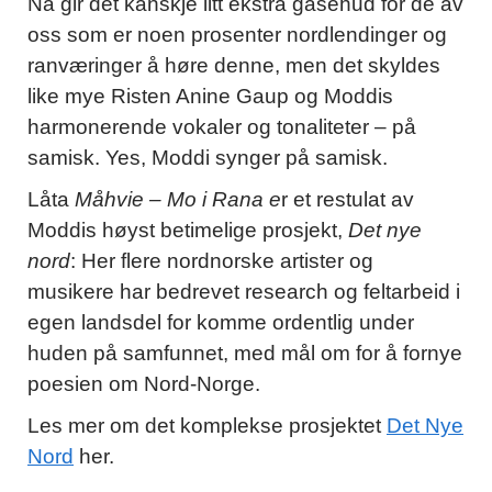
Nå gir det kanskje litt ekstra gåsehud for de av
oss som er noen prosenter nordlendinger og
ranværinger å høre denne, men det skyldes
like mye Risten Anine Gaup og Moddis
harmonerende vokaler og tonaliteter – på
samisk. Yes, Moddi synger på samisk.
Låta
Måhvie – Mo i Rana e
r et restulat av
Moddis høyst betimelige prosjekt,
Det nye
nord
: Her flere nordnorske artister og
musikere har bedrevet research og feltarbeid i
egen landsdel for komme ordentlig under
huden på samfunnet, med mål om for å fornye
poesien om Nord-Norge.
Les mer om det komplekse prosjektet
Det Nye
Nord
her.