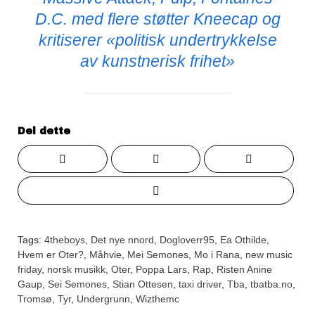
D.C. med flere støtter Kneecap og
kritiserer «politisk undertrykkelse
av kunstnerisk frihet»
Del dette
Tags:
4theboys
,
Det nye nnord
,
Dogloverr95
,
Ea Othilde
,
Hvem er Oter?
,
Måhvie
,
Mei Semones
,
Mo i Rana
,
new music
friday
,
norsk musikk
,
Oter
,
Poppa Lars
,
Rap
,
Risten Anine
Gaup
,
Sei Semones
,
Stian Ottesen
,
taxi driver
,
Tba
,
tbatba.no
,
Tromsø
,
Tyr
,
Undergrunn
,
Wizthemc