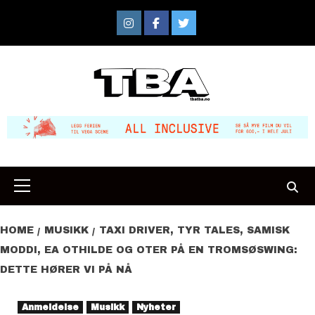
Skip
to
Instagram
Facebook
Twitter
content
Primary
Menu
HOME
MUSIKK
TAXI DRIVER, TYR TALES, SAMISK
MODDI, EA OTHILDE OG OTER PÅ EN TROMSØSWING:
DETTE HØRER VI PÅ NÅ
Anmeldelse
Musikk
Nyheter