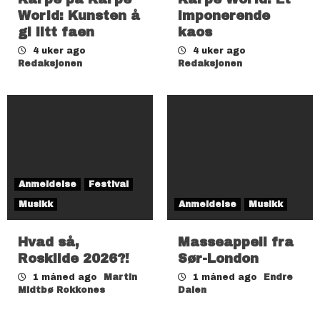
World: Kunsten å
imponerende
gi litt faen
kaos
4 uker ago
4 uker ago
Redaksjonen
Redaksjonen
Anmeldelse
Festival
Musikk
Anmeldelse
Musikk
Hvad så,
Masseappell fra
Roskilde 2026?!
Sør-London
1 måned ago
Martin
1 måned ago
Endre
Midtbø Rokkones
Dalen