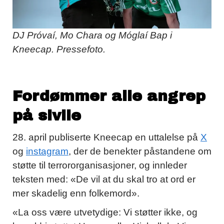
DJ Próvaí, Mo Chara og Móglaí Bap i
Kneecap. Pressefoto.
Fordømmer alle angrep
på sivile
28. april publiserte Kneecap en uttalelse på
X
og
instagram
, der de benekter påstandene om
støtte til terrororganisasjoner, og innleder
teksten med: «De vil at du skal tro at ord er
mer skadelig enn folkemord».
«La oss være utvetydige: Vi støtter ikke, og