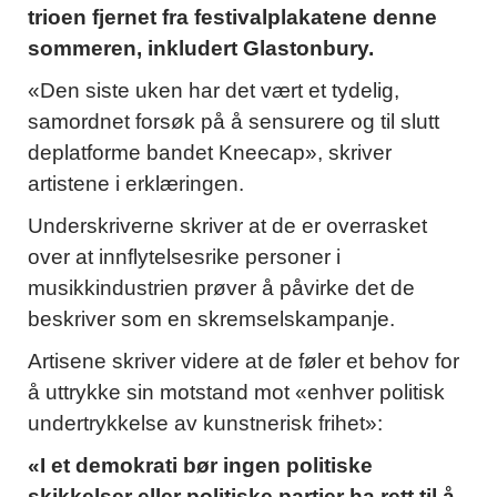
trioen fjernet fra festivalplakatene denne
sommeren, inkludert Glastonbury.
«Den siste uken har det vært et tydelig,
samordnet forsøk på å sensurere og til slutt
deplatforme bandet Kneecap», skriver
artistene i erklæringen.
Underskriverne skriver at de er overrasket
over at innflytelsesrike personer i
musikkindustrien prøver å påvirke det de
beskriver som en skremselskampanje.
Artisene skriver videre at de føler et behov for
å uttrykke sin motstand mot «enhver politisk
undertrykkelse av kunstnerisk frihet»:
«I et demokrati bør ingen politiske
skikkelser eller politiske partier ha rett til å