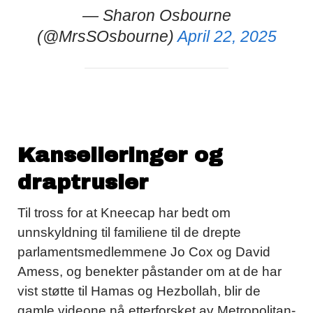
— Sharon Osbourne
(@MrsSOsbourne)
April 22, 2025
Kanselleringer og
draptrusler
Til tross for at Kneecap har bedt om
unnskyldning til familiene til de drepte
parlamentsmedlemmene Jo Cox og David
Amess, og benekter påstander om at de har
vist støtte til Hamas og Hezbollah, blir de
gamle videone nå etterforsket av Metropolitan-