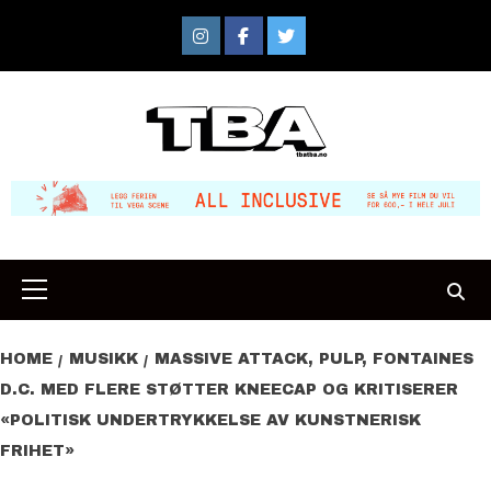
Skip
to
Instagram
Facebook
Twitter
content
Primary
Menu
HOME
MUSIKK
MASSIVE ATTACK, PULP, FONTAINES
D.C. MED FLERE STØTTER KNEECAP OG KRITISERER
«POLITISK UNDERTRYKKELSE AV KUNSTNERISK
FRIHET»