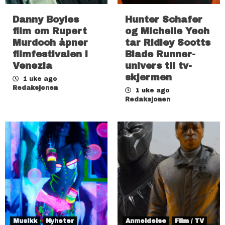
Danny Boyles
Hunter Schafer
film om Rupert
og Michelle Yeoh
Murdoch åpner
tar Ridley Scotts
filmfestivalen i
Blade Runner-
Venezia
univers til tv-
skjermen
1 uke ago
Redaksjonen
1 uke ago
Redaksjonen
Musikk
Nyheter
Anmeldelse
Film / TV