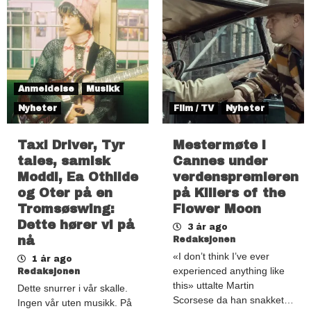
Anmeldelse
Musikk
Nyheter
Film / TV
Nyheter
Taxi Driver, Tyr
Mestermøte i
tales, samisk
Cannes under
Moddi, Ea Othilde
verdenspremieren
og Oter på en
på Killers of the
Tromsøswing:
Flower Moon
Dette hører vi på
3 år ago
nå
Redaksjonen
«I don’t think I’ve ever
1 år ago
experienced anything like
Redaksjonen
this» uttalte Martin
Dette snurrer i vår skalle.
Scorsese da han snakket…
Ingen vår uten musikk. På