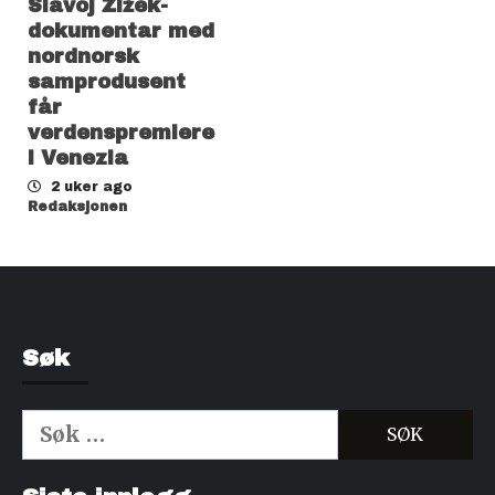
Slavoj Žižek-
dokumentar med
nordnorsk
samprodusent
får
verdenspremiere
i Venezia
2 uker ago
Redaksjonen
Søk
Søk
etter:
Kjøp Cialis 20mg
Kjøpe Viagra reseptfri