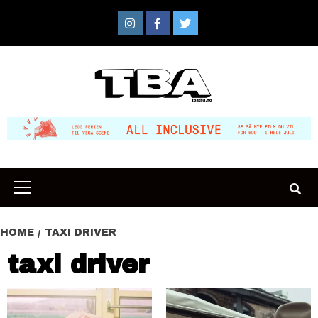
Skip
to
Instagram
Facebook
Twitter
content
Primary
Menu
HOME
TAXI DRIVER
taxi driver