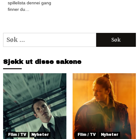
spillelista dennei gang
finner du…
Søk
etter:
Sjekk ut disse sakene
Film / TV
Nyheter
Film / TV
Nyheter