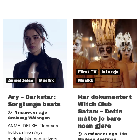
Film / TV
Intervju
Anmeldelse
Musikk
Musikk
Ary – Darkstar:
Har dokumentert
Sorgtunge beats
Witch Club
Satan: – Dette
4 måneder ago
måtte jo bare
Sveinung Wålengen
noen gjøre
ANMELDELSE: Flammen
holdes i live i Arys
5 måneder ago
Ida
melankolske pop-univers.
Madsen Hestman