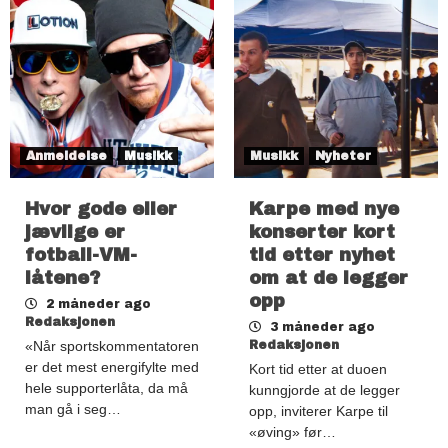
Anmeldelse
Musikk
Musikk
Nyheter
Hvor gode eller
Karpe med nye
jævlige er
konserter kort
fotball-VM-
tid etter nyhet
låtene?
om at de legger
opp
2 måneder ago
Redaksjonen
3 måneder ago
«Når sportskommentatoren
Redaksjonen
er det mest energifylte med
Kort tid etter at duoen
hele supporterlåta, da må
kunngjorde at de legger
man gå i seg…
opp, inviterer Karpe til
«øving» før…