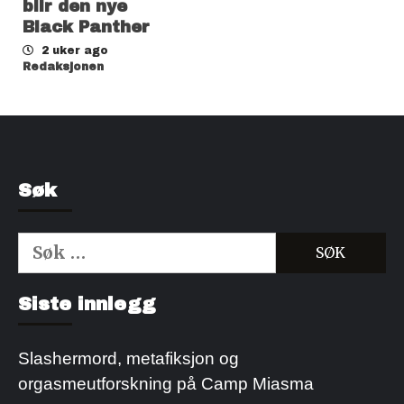
blir den nye
Black Panther
2 uker ago
Redaksjonen
Søk
Søk
etter:
Kjøp Cialis 20mg
Kjøpe Viagra reseptfri
Siste innlegg
Slashermord, metafiksjon og
orgasmeutforskning på Camp Miasma