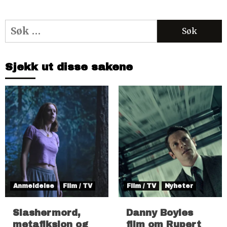
Søk
etter:
Sjekk ut disse sakene
Anmeldelse
Film / TV
Film / TV
Nyheter
Slashermord,
Danny Boyles
metafiksjon og
film om Rupert