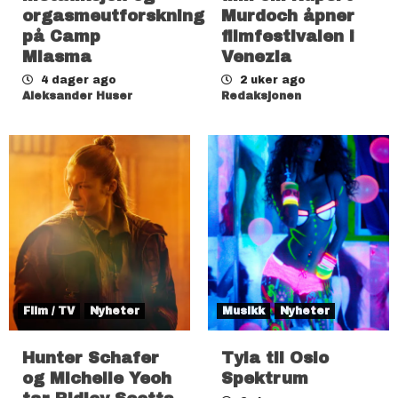
orgasmeutforskning
Murdoch åpner
på Camp
filmfestivalen i
Miasma
Venezia
4 dager ago
2 uker ago
Aleksander Huser
Redaksjonen
Film / TV
Nyheter
Musikk
Nyheter
Hunter Schafer
Tyla til Oslo
og Michelle Yeoh
Spektrum