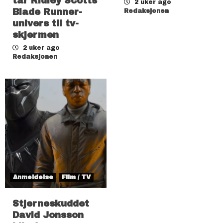
tar Ridley Scotts
2 uker ago
Blade Runner-
Redaksjonen
univers til tv-
skjermen
2 uker ago
Redaksjonen
Anmeldelse
Film / TV
Stjerneskuddet
David Jonsson