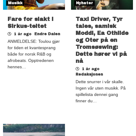
Musikk
Nyheter
Fare for slakt i
Taxi Driver, Tyr
Sirkus-teltet
tales, samisk
Moddi, Ea Othilde
1 år ago
Endre Dalen
og Oter på en
ANMELDELSE: Toulou gjør
Tromsøswing:
for tiden et kvantesprang
Dette hører vi på
både for norsk R&B og
afrobeats. Opptredenen
nå
hennes…
1 år ago
Redaksjonen
Dette snurrer i vår skalle.
Ingen vår uten musikk. På
spillelista dennei gang
finner du…