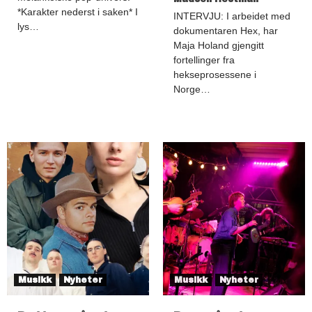
*Karakter nederst i saken* I
INTERVJU: I arbeidet med
lys…
dokumentaren Hex, har
Maja Holand gjengitt
fortellinger fra
hekseprosessene i
Norge…
Musikk
Nyheter
Musikk
Nyheter