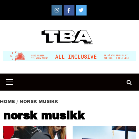
Skip
to
Instagram
Facebook
Twitter
content
Primary
Menu
HOME
NORSK MUSIKK
norsk musikk