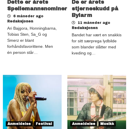
Dette er årets
De er årets
Spellemannsnominerte
stjerneskudd på
Bylarm
6 måneder ago
Redaksjonen
11 måneder ago
Ari Bajgora, Honningbarna,
Redaksjonen
Tobias Sten, Sa_G og
Bandet har vært en snakkis
Smerz er blant
for sitt særprega lydbilde
forhåndsfavorittene. Men
som blander slåtter med
én person står…
kveding og…
Anmeldelse
Festival
Anmeldelse
Musikk