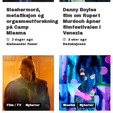
Slashermord,
Danny Boyles
metafiksjon og
film om Rupert
orgasmeutforskning
Murdoch åpner
på Camp
filmfestivalen i
Miasma
Venezia
3 dager ago
2 uker ago
Aleksander Huser
Redaksjonen
Film / TV
Nyheter
Musikk
Nyheter