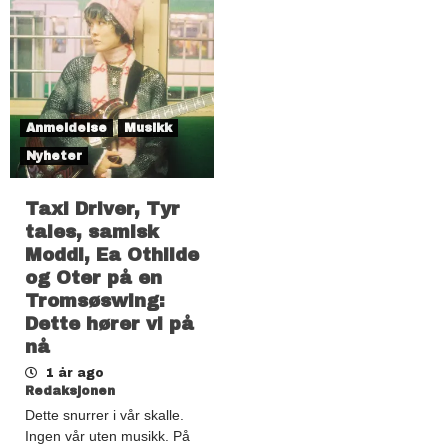
Anmeldelse
Musikk
Nyheter
Taxi Driver, Tyr
tales, samisk
Moddi, Ea Othilde
og Oter på en
Tromsøswing:
Dette hører vi på
nå
1 år ago
Redaksjonen
Dette snurrer i vår skalle.
Ingen vår uten musikk. På