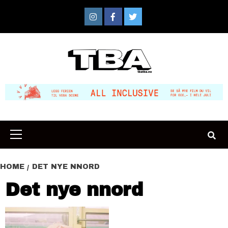
Skip
to
Instagram
Facebook
Twitter
content
Primary
Menu
HOME
DET NYE NNORD
Det nye nnord