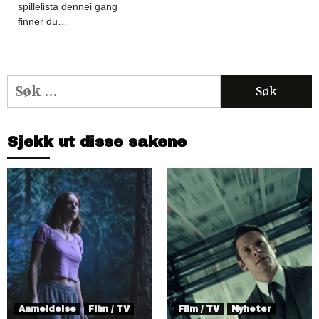
spillelista dennei gang
finner du…
Søk
etter:
Sjekk ut disse sakene
Anmeldelse
Film / TV
Film / TV
Nyheter