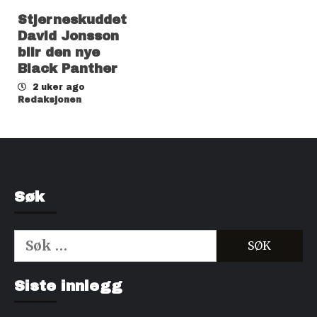
Stjerneskuddet
David Jonsson
blir den nye
Black Panther
2 uker ago
Redaksjonen
Søk
Søk
etter:
Kjøp Cialis 20mg
Kjøpe Viagra reseptfri
Siste innlegg