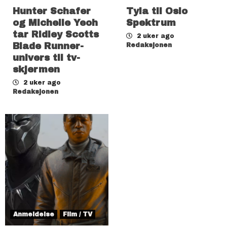
Hunter Schafer
Tyla til Oslo
og Michelle Yeoh
Spektrum
tar Ridley Scotts
2 uker ago
Blade Runner-
Redaksjonen
univers til tv-
skjermen
2 uker ago
Redaksjonen
Anmeldelse
Film / TV