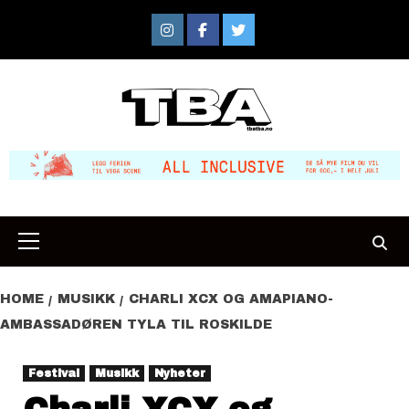
Skip
to
Instagram
Facebook
Twitter
content
Primary
Menu
HOME
MUSIKK
CHARLI XCX OG AMAPIANO-
AMBASSADØREN TYLA TIL ROSKILDE
Festival
Musikk
Nyheter