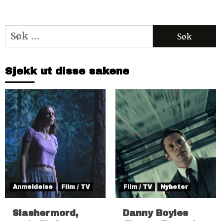
Søk
etter:
Sjekk ut disse sakene
Anmeldelse
Film / TV
Film / TV
Nyheter
Slashermord,
Danny Boyles