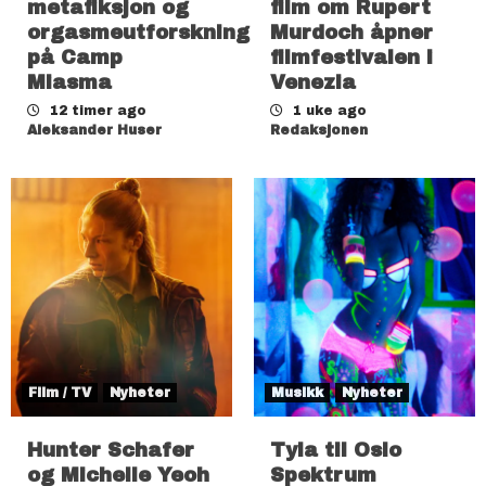
metafiksjon og
film om Rupert
orgasmeutforskning
Murdoch åpner
på Camp
filmfestivalen i
Miasma
Venezia
12 timer ago
1 uke ago
Aleksander Huser
Redaksjonen
Film / TV
Nyheter
Musikk
Nyheter
Hunter Schafer
Tyla til Oslo
og Michelle Yeoh
Spektrum