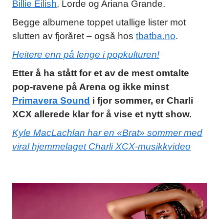
Billie Eilish
, Lorde og Ariana Grande.
Begge albumene toppet utallige lister mot
slutten av fjoråret – også hos
tbatba.no
.
Heitere enn på lenge i popkulturen!
Etter å ha stått for et av de mest omtalte
pop-ravene på Arena og ikke minst
Primavera Sound
i fjor sommer, er Charli
XCX allerede klar for å vise et nytt show.
Kyle MacLachlan har en «Brat» sommer med
viral hjemmelaget Charli XCX-musikkvideo