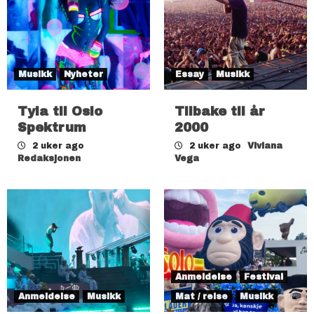
Musikk
Nyheter
Essay
Musikk
Tyla til Oslo
Tilbake til år
Spektrum
2000
2 uker ago
2 uker ago
Viviana
Redaksjonen
Vega
Anmeldelse
Festival
Anmeldelse
Musikk
Mat / reise
Musikk