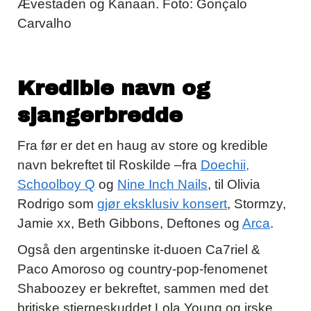
Ævestaden og Kanaan. Foto: Gonçalo
Carvalho
Kredible navn og
sjangerbredde
Fra før er det en haug av store og kredible
navn bekreftet til Roskilde –fra
Doechii,
Schoolboy Q
og
Nine Inch Nails
, til Olivia
Rodrigo som
gjør eksklusiv konsert
, Stormzy,
Jamie xx, Beth Gibbons, Deftones og
Arca
.
Også den argentinske it-duoen Ca7riel &
Paco Amoroso og country-pop-fenomenet
Shaboozey er bekreftet, sammen med det
britiske stjerneskuddet Lola Young og irske