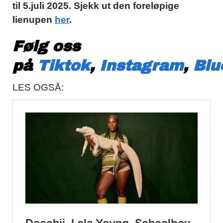
til 5.juli 2025. Sjekk ut den foreløpige
lienupen
her
.
Følg oss
på
Tiktok
,
Instagram
,
Blu
LES OGSÅ: