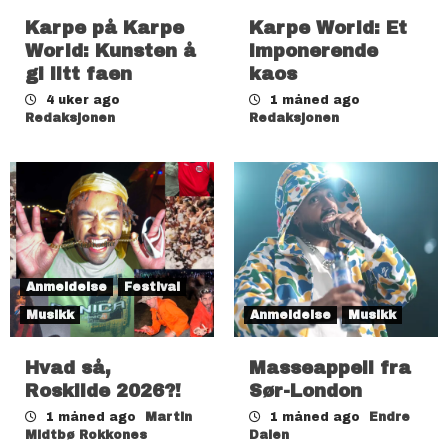
Karpe på Karpe
Karpe World: Et
World: Kunsten å
imponerende
gi litt faen
kaos
4 uker ago
1 måned ago
Redaksjonen
Redaksjonen
Anmeldelse
Festival
Musikk
Anmeldelse
Musikk
Hvad så,
Masseappell fra
Roskilde 2026?!
Sør-London
1 måned ago
Martin
1 måned ago
Endre
Midtbø Rokkones
Dalen