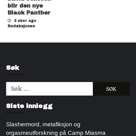
blir den nye
Black Panther
2 uker ago
Redaksjonen
Søk
Søk
etter:
Kjøp Cialis 20mg
Kjøpe Viagra reseptfri
Siste innlegg
Slashermord, metafiksjon og
orgasmeutforskning på Camp Miasma