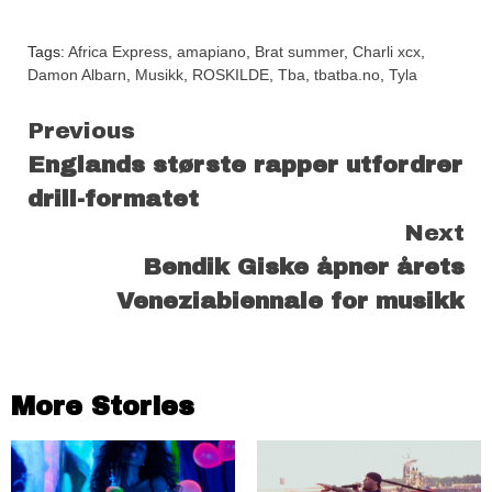
Tags:
Africa Express
,
amapiano
,
Brat summer
,
Charli xcx
,
Damon Albarn
,
Musikk
,
ROSKILDE
,
Tba
,
tbatba.no
,
Tyla
Continue
Previous
Englands største rapper utfordrer
Reading
drill-formatet
Next
Bendik Giske åpner årets
Veneziabiennale for musikk
More Stories