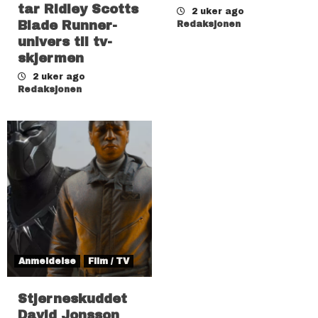
tar Ridley Scotts
2 uker ago
Blade Runner-
Redaksjonen
univers til tv-
skjermen
2 uker ago
Redaksjonen
Anmeldelse
Film / TV
Stjerneskuddet
David Jonsson