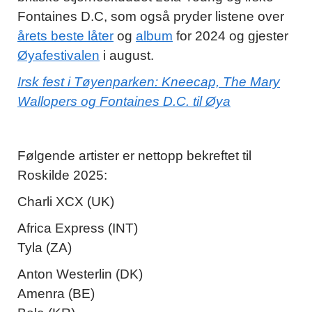
Fontaines D.C, som også pryder listene over
årets beste låter
og
album
for 2024 og gjester
Øyafestivalen
i august.
Irsk fest i Tøyenparken: Kneecap, The Mary
Wallopers og Fontaines D.C. til Øya
Følgende artister er nettopp bekreftet til
Roskilde 2025:
Charli XCX (UK)
Africa Express (INT)
Tyla (ZA)
Anton Westerlin (DK)
Amenra (BE)