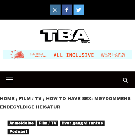
Skip
to
Instagram
Facebook
Twitter
content
Primary
Menu
HOME
FILM / TV
HOW TO HAVE SEX: MØYDOMMENS
ENDEGYLDIGE HEISATUR
Anmeldelse
Film / TV
Hver gang vi rantes
Podcast