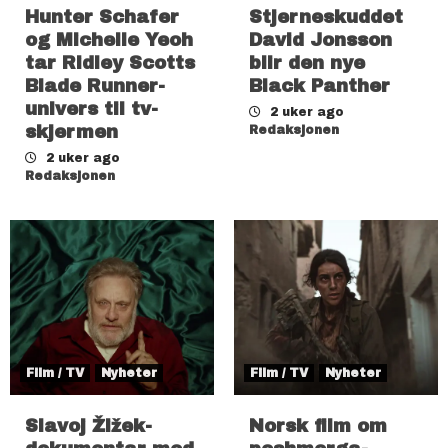
Hunter Schafer
Stjerneskuddet
og Michelle Yeoh
David Jonsson
tar Ridley Scotts
blir den nye
Blade Runner-
Black Panther
univers til tv-
2 uker ago
skjermen
Redaksjonen
2 uker ago
Redaksjonen
Film / TV
Nyheter
Film / TV
Nyheter
Slavoj Žižek-
Norsk film om