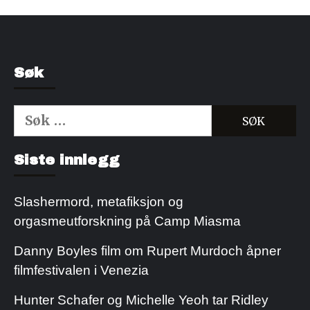
Søk
Søk
etter:
Kjøp Cialis 20mg
Kjøpe Viagra reseptfri
Siste innlegg
Slashermord, metafiksjon og
orgasmeutforskning på Camp Miasma
Danny Boyles film om Rupert Murdoch åpner
filmfestivalen i Venezia
Hunter Schafer og Michelle Yeoh tar Ridley