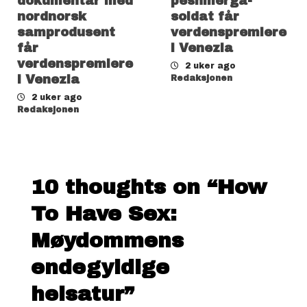
dokumentar med
peshmerga-
nordnorsk
soldat får
samprodusent
verdenspremiere
får
i Venezia
verdenspremiere
2 uker ago
i Venezia
Redaksjonen
2 uker ago
Redaksjonen
10 thoughts on “
How
To Have Sex:
Møydommens
endegyldige
heisatur
”