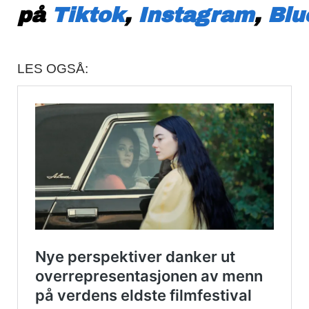
på
Tiktok
,
Instagram
,
Blu
LES OGSÅ: