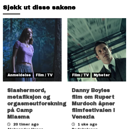
Sjekk ut disse sakene
Anmeldelse
Film / TV
Film / TV
Nyheter
Slashermord,
Danny Boyles
metafiksjon og
film om Rupert
orgasmeutforskning
Murdoch åpner
på Camp
filmfestivalen i
Miasma
Venezia
20 timer ago
1 uke ago