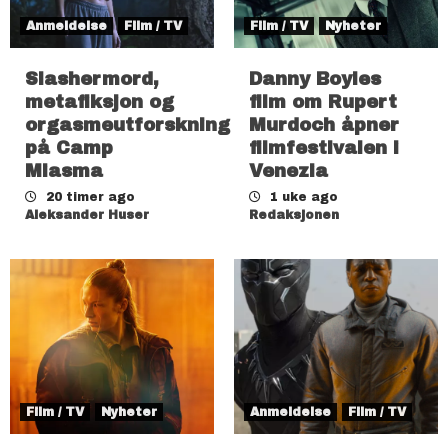
Anmeldelse
Film / TV
Film / TV
Nyheter
Slashermord,
Danny Boyles
metafiksjon og
film om Rupert
orgasmeutforskning
Murdoch åpner
på Camp
filmfestivalen i
Miasma
Venezia
20 timer ago
1 uke ago
Aleksander Huser
Redaksjonen
Film / TV
Nyheter
Anmeldelse
Film / TV