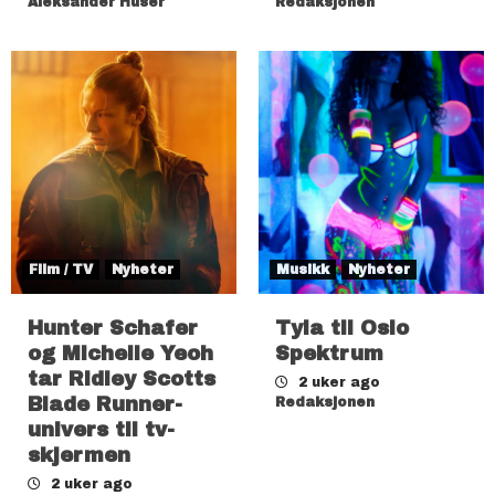
Aleksander Huser
Redaksjonen
Film / TV
Nyheter
Musikk
Nyheter
Hunter Schafer
Tyla til Oslo
og Michelle Yeoh
Spektrum
tar Ridley Scotts
2 uker ago
Blade Runner-
Redaksjonen
univers til tv-
skjermen
2 uker ago