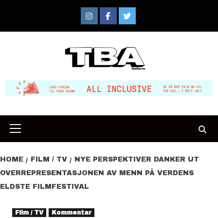
Skip
to
Instagram
Facebook
Twitter
content
Primary
Menu
HOME
FILM / TV
NYE PERSPEKTIVER DANKER UT
OVERREPRESENTASJONEN AV MENN PÅ VERDENS
ELDSTE FILMFESTIVAL
Film / TV
Kommentar