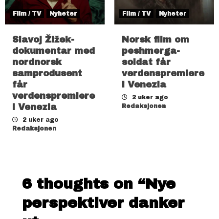
Film / TV
Nyheter
Film / TV
Nyheter
Slavoj Žižek-
Norsk film om
dokumentar med
peshmerga-
nordnorsk
soldat får
samprodusent
verdenspremiere
får
i Venezia
verdenspremiere
2 uker ago
i Venezia
Redaksjonen
2 uker ago
Redaksjonen
6 thoughts on “
Nye
perspektiver danker