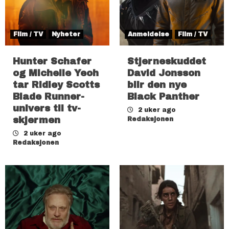
Film / TV
Nyheter
Anmeldelse
Film / TV
Hunter Schafer
Stjerneskuddet
og Michelle Yeoh
David Jonsson
tar Ridley Scotts
blir den nye
Blade Runner-
Black Panther
univers til tv-
2 uker ago
skjermen
Redaksjonen
2 uker ago
Redaksjonen