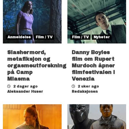
Anmeldelse
Film / TV
Film / TV
Nyheter
Slashermord,
Danny Boyles
metafiksjon og
film om Rupert
orgasmeutforskning
Murdoch åpner
på Camp
filmfestivalen i
Miasma
Venezia
2 dager ago
2 uker ago
Aleksander Huser
Redaksjonen