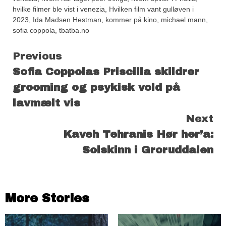
hvilke filmer ble vist i venezia
,
Hvilken film vant gulløven i
2023
,
Ida Madsen Hestman
,
kommer på kino
,
michael mann
,
sofia coppola
,
tbatba.no
Continue
Previous
Sofia Coppolas Priscilla skildrer
Reading
grooming og psykisk vold på
lavmælt vis
Next
Kaveh Tehranis Hør her’a:
Solskinn i Groruddalen
More Stories