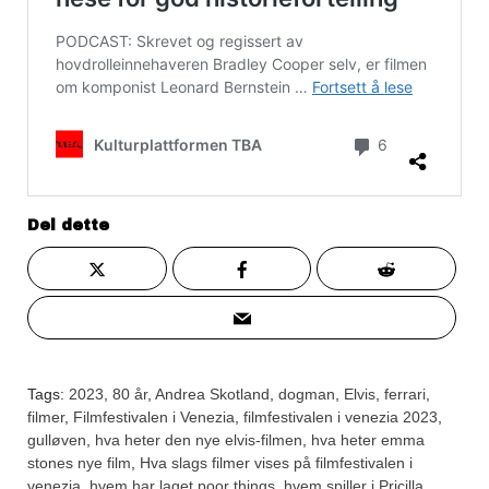
Del dette
Tags:
2023
,
80 år
,
Andrea Skotland
,
dogman
,
Elvis
,
ferrari
,
filmer
,
Filmfestivalen i Venezia
,
filmfestivalen i venezia 2023
,
gulløven
,
hva heter den nye elvis-filmen
,
hva heter emma
stones nye film
,
Hva slags filmer vises på filmfestivalen i
venezia
,
hvem har laget poor things
,
hvem spiller i Pricilla
,