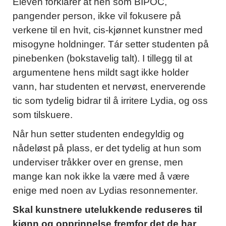
Eleven forklarer at hen som BIPOC,
pangender person, ikke vil fokusere på
verkene til en hvit, cis-kjønnet kunstner med
misogyne holdninger. Tár setter studenten på
pinebenken (bokstavelig talt). I tillegg til at
argumentene hens mildt sagt ikke holder
vann, har studenten et nervøst, enerverende
tic som tydelig bidrar til å irritere Lydia, og oss
som tilskuere.
Når hun setter studenten endegyldig og
nådeløst på plass, er det tydelig at hun som
underviser tråkker over en grense, men
mange kan nok ikke la være med å være
enige med noen av Lydias resonnementer.
Skal kunstnere utelukkende reduseres til
kjønn og opprinnelse fremfor det de har