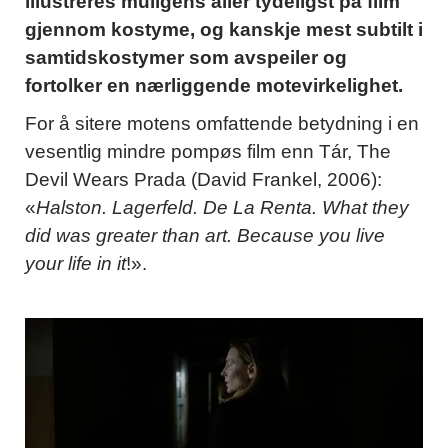
illustreres muligens aller tydeligst på film
gjennom kostyme, og kanskje mest subtilt i
samtidskostymer som avspeiler og
fortolker en nærliggende motevirkelighet.
For å sitere motens omfattende betydning i en
vesentlig mindre pompøs film enn Tár, The
Devil Wears Prada (David Frankel, 2006):
«
Halston. Lagerfeld. De La Renta. What they
did was greater than art. Because you live
your life in it
!».