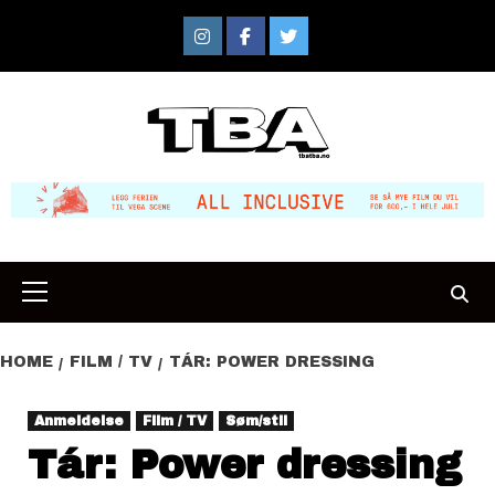
Skip
to
Instagram
Facebook
Twitter
content
Primary
Menu
HOME
FILM / TV
TÁR: POWER DRESSING
Anmeldelse
Film / TV
Søm/stil
Tár: Power dressing