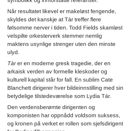
symbolikk og innforståtte referanser.
Når resultatet likevel er makeløst fengende,
skyldes det kanskje at Tár treffer flere
følsomme nerver i tiden. Todd Fields skamløst
velspilte orkesterverk stemmer nemlig
maktens usynlige strenger uten den minste
ulyd.
Tàr
er en moderne gresk tragedie, der en
arkaisk verden av formelle kleskoder og
kulturell kapital står for fall. En sublim Cate
Blanchett dirigerer hver bildeinnstilling med sin
betydelige tilstedeværelse som Lydia Tár.
Den verdensberømte dirigenten og
komponisten har oppnådd voldsom suksess,
og kronen på verket er rollen som sjefsdirigent