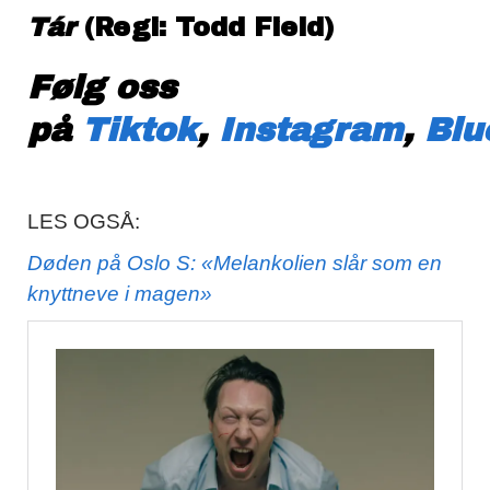
Tár
(Regi: Todd Field)
Følg oss
på
Tiktok
,
Instagram
,
Blu
LES OGSÅ:
Døden på Oslo S: «Melankolien slår som en
knyttneve i magen»