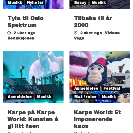
Musikk
Nyheter
Essay
Musikk
Tyla til Oslo
Tilbake til år
Spektrum
2000
2 uker ago
2 uker ago
Viviana
Redaksjonen
Vega
Anmeldelse
Festival
Anmeldelse
Musikk
Mat / reise
Musikk
Karpe på Karpe
Karpe World: Et
World: Kunsten å
imponerende
gi litt faen
kaos