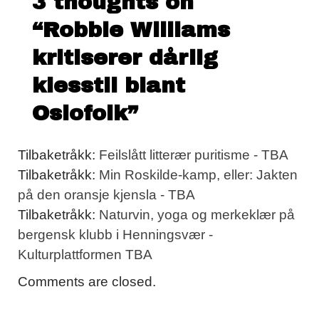
3 thoughts on
“
Robbie Williams
kritiserer dårlig
klesstil blant
Oslofolk
”
Tilbaketråkk:
Feilslått litterær puritisme - TBA
Tilbaketråkk:
Min Roskilde-kamp, eller: Jakten
på den oransje kjensla - TBA
Tilbaketråkk:
Naturvin, yoga og merkeklær på
bergensk klubb i Henningsvær -
Kulturplattformen TBA
Comments are closed.