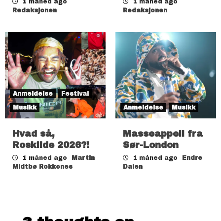
1 måned ago
1 måned ago
Redaksjonen
Redaksjonen
Anmeldelse
Festival
Musikk
Anmeldelse
Musikk
Hvad så,
Masseappell fra
Roskilde 2026?!
Sør-London
1 måned ago
Martin
1 måned ago
Endre
Midtbø Rokkones
Dalen