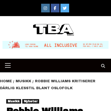
Skip
to
Instagram
Facebook
Twitter
content
Primary
Menu
HOME
MUSIKK
ROBBIE WILLIAMS KRITISERER
DÅRLIG KLESSTIL BLANT OSLOFOLK
Musikk
Nyheter