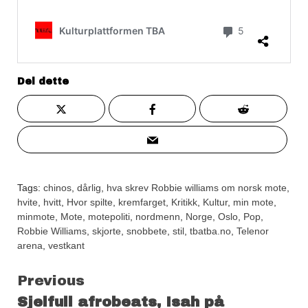
Del dette
Tags:
chinos
,
dårlig
,
hva skrev Robbie williams om norsk mote
,
hvite
,
hvitt
,
Hvor spilte
,
kremfarget
,
Kritikk
,
Kultur
,
min mote
,
minmote
,
Mote
,
motepoliti
,
nordmenn
,
Norge
,
Oslo
,
Pop
,
Robbie Williams
,
skjorte
,
snobbete
,
stil
,
tbatba.no
,
Telenor
arena
,
vestkant
Continue
Previous
Sjelfull afrobeats, Isah på