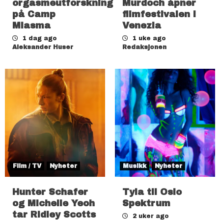
orgasmeutforskning
Murdoch åpner
på Camp
filmfestivalen i
Miasma
Venezia
1 dag ago
1 uke ago
Aleksander Huser
Redaksjonen
Film / TV
Nyheter
Musikk
Nyheter
Hunter Schafer
Tyla til Oslo
og Michelle Yeoh
Spektrum
tar Ridley Scotts
2 uker ago