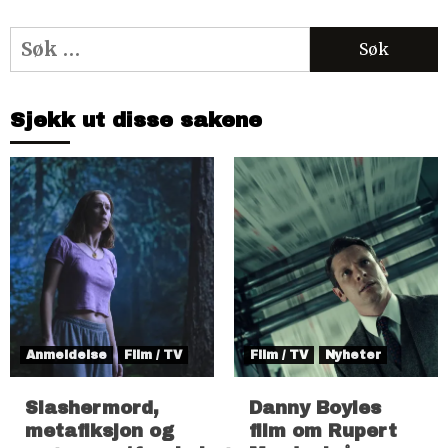
Søk
etter:
Sjekk ut disse sakene
Anmeldelse
Film / TV
Film / TV
Nyheter
Slashermord,
Danny Boyles
metafiksjon og
film om Rupert