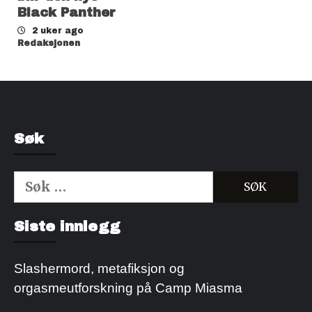
Black Panther
2 uker ago
Redaksjonen
Søk
Søk
etter:
Kjøp Cialis 20mg
Kjøpe Viagra reseptfri
Siste innlegg
Slashermord, metafiksjon og
orgasmeutforskning på Camp Miasma