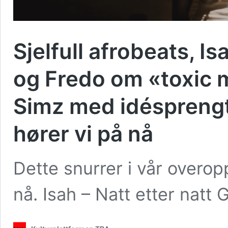
Sjelfull afrobeats, I
og Fredo om «toxic m
Simz med idésprengt
hører vi på nå
Dette snurrer i vår overop
nå. Isah – Natt etter natt