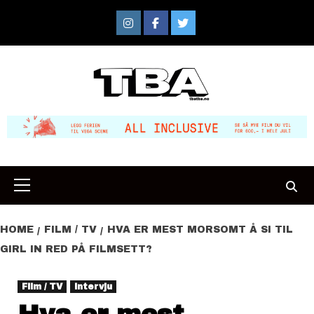
Skip
to
Instagram
Facebook
Twitter
content
Primary
Menu
HOME
FILM / TV
HVA ER MEST MORSOMT Å SI TIL
GIRL IN RED PÅ FILMSETT?
Film / TV
Intervju