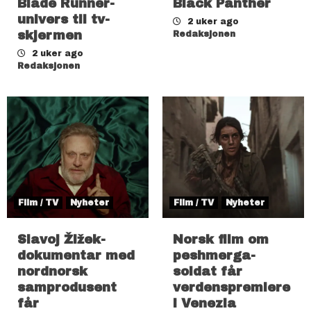
Blade Runner-
Black Panther
univers til tv-
2 uker ago
skjermen
Redaksjonen
2 uker ago
Redaksjonen
Film / TV
Nyheter
Film / TV
Nyheter
Slavoj Žižek-
Norsk film om
dokumentar med
peshmerga-
nordnorsk
soldat får
samprodusent
verdenspremiere
får
i Venezia