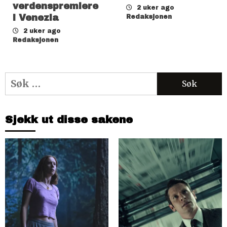
verdenspremiere
2 uker ago
i Venezia
Redaksjonen
2 uker ago
Redaksjonen
Søk
etter:
Sjekk ut disse sakene