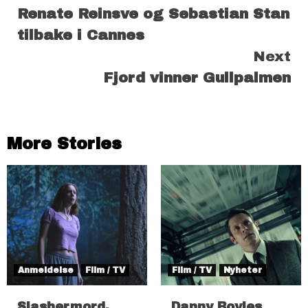
Renate Reinsve og Sebastian Stan
Reading
tilbake i Cannes
Next
Fjord vinner Gullpalmen
More Stories
Anmeldelse
Film / TV
Film / TV
Nyheter
Slashermord,
Danny Boyles