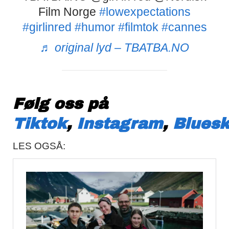
Film Norge
#lowexpectations
#girlinred
#humor
#filmtok
#cannes
♬ original lyd – TBATBA.NO
Følg oss på
Tiktok
,
Instagram
,
Bluesk
LES OGSÅ: