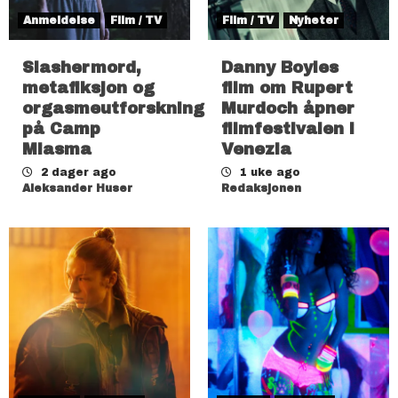
Anmeldelse
Film / TV
Film / TV
Nyheter
Slashermord,
Danny Boyles
metafiksjon og
film om Rupert
orgasmeutforskning
Murdoch åpner
på Camp
filmfestivalen i
Miasma
Venezia
2 dager ago
1 uke ago
Aleksander Huser
Redaksjonen