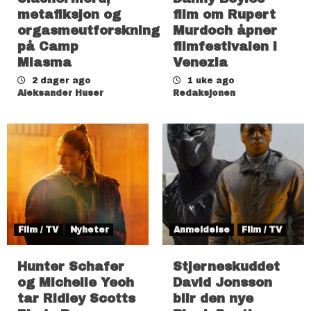
metafiksjon og
film om Rupert
orgasmeutforskning
Murdoch åpner
på Camp
filmfestivalen i
Miasma
Venezia
2 dager ago
1 uke ago
Aleksander Huser
Redaksjonen
Film / TV
Nyheter
Anmeldelse
Film / TV
Hunter Schafer
Stjerneskuddet
og Michelle Yeoh
David Jonsson
tar Ridley Scotts
blir den nye