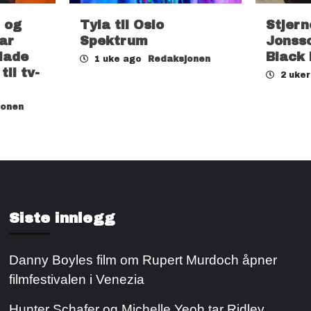
 og
Tyla til Oslo
Stjern
ar
Spektrum
Jonsso
lade
Black
1 uke ago
Redaksjonen
il tv-
2 uke
jonen
Siste innlegg
Danny Boyles film om Rupert Murdoch åpner
filmfestivalen i Venezia
Hunter Schafer og Michelle Yeoh tar Ridley