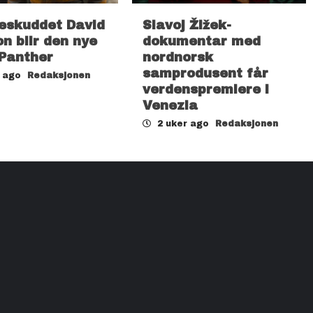
eskuddet David
Slavoj Žižek-
n blir den nye
dokumentar med
 Panther
nordnorsk
samprodusent får
r ago
Redaksjonen
verdenspremiere i
Venezia
2 uker ago
Redaksjonen