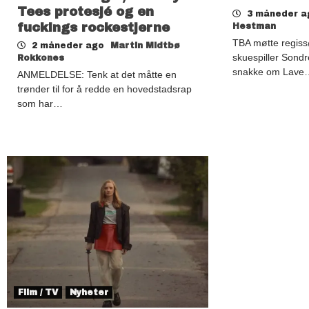
Tees protesjé og en
3 måneder 
fuckings rockestjerne
Hestman
TBA møtte regiss
2 måneder ago
Martin Midtbø
skuespiller Sond
Rokkones
snakke om Lave
ANMELDELSE: Tenk at det måtte en
trønder til for å redde en hovedstadsrap
som har…
Film / TV
Nyheter