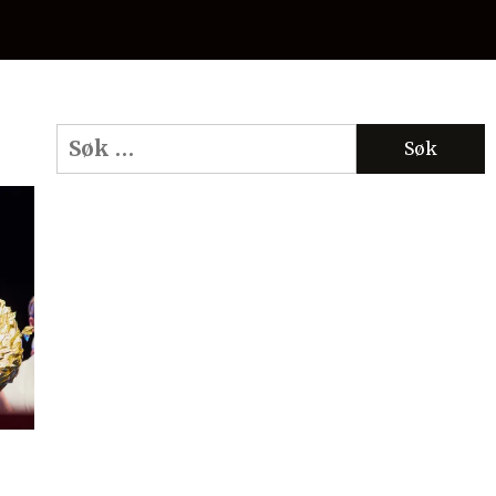
Søk
etter: