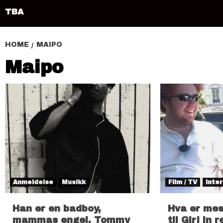
TBA
HOME
MAIPO
Maipo
Anmeldelse
Musikk
Film / TV
Inter
Han er en badboy,
Hva er mes
mammas engel, Tommy
til Girl in 