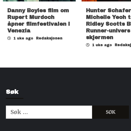
Danny Boyles film om
Hunter Schafer
Rupert Murdoch
Michelle Yeoh t
åpner filmfestivalen i
Ridley Scotts B
Venezia
Runner-univers t
skjermen
1 uke ago
Redaksjonen
1 uke ago
Redaks
Søk
Søk
etter:
Kjøp Cialis 20mg
Kjøpe Viagra reseptfri