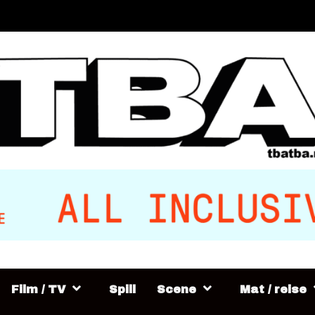
Film / TV
Spill
Scene
Mat / reise