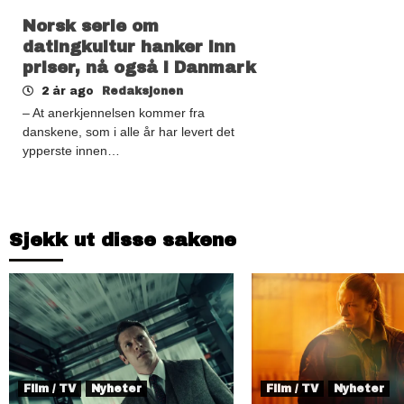
Norsk serie om
datingkultur hanker inn
priser, nå også i Danmark
2 år ago
Redaksjonen
– At anerkjennelsen kommer fra
danskene, som i alle år har levert det
ypperste innen…
Sjekk ut disse sakene
Film / TV
Nyheter
Film / TV
Nyheter