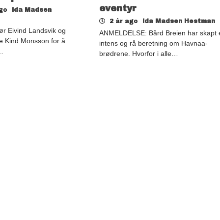
eventyr
ago
Ida Madsen
2 år ago
Ida Madsen Hestman
ør Eivind Landsvik og
ANMELDELSE: Bård Breien har skapt 
re Kind Monsson for å
intens og rå beretning om Havnaa-
…
brødrene. Hvorfor i alle…