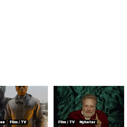
lse
Film / TV
Film / TV
Nyheter