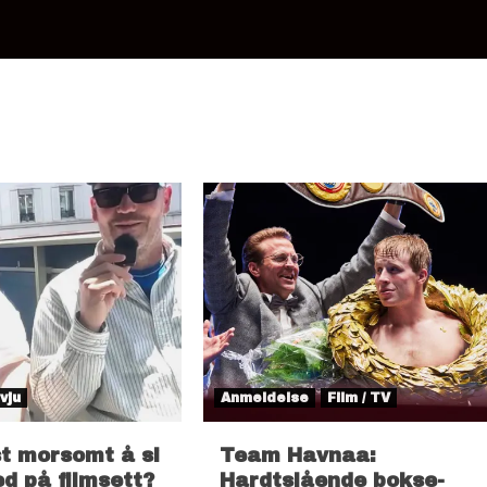
vju
Anmeldelse
Film / TV
t morsomt å si
Team Havnaa:
red på filmsett?
Hardtslående bokse-