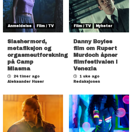
Anmeldelse
Film / TV
Film / TV
Nyheter
Slashermord,
Danny Boyles
metafiksjon og
film om Rupert
orgasmeutforskning
Murdoch åpner
på Camp
filmfestivalen i
Miasma
Venezia
24 timer ago
1 uke ago
Aleksander Huser
Redaksjonen