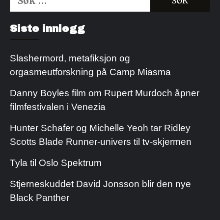
etter:
Kjøp Cialis 20mg
Kjøpe Viagra reseptfri
Siste innlegg
Slashermord, metafiksjon og
orgasmeutforskning på Camp Miasma
Danny Boyles film om Rupert Murdoch åpner
filmfestivalen i Venezia
Hunter Schafer og Michelle Yeoh tar Ridley
Scotts Blade Runner-univers til tv-skjermen
Tyla til Oslo Spektrum
Stjerneskuddet David Jonsson blir den nye
Black Panther