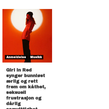
Anmeldelse
Musikk
Girl in Red
synger bunnløst
ærlig og rett
frem om kåthet,
seksuell
frustrasjon og
dårlig