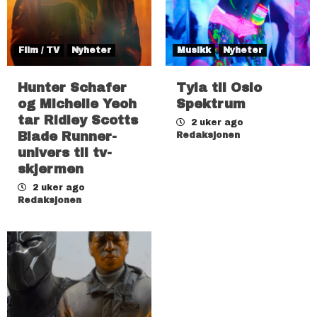
Film / TV
Nyheter
Musikk
Nyheter
Hunter Schafer
Tyla til Oslo
og Michelle Yeoh
Spektrum
tar Ridley Scotts
2 uker ago
Blade Runner-
Redaksjonen
univers til tv-
skjermen
2 uker ago
Redaksjonen