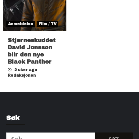
Anmeldelse
Film / TV
Stjerneskuddet
David Jonsson
blir den nye
Black Panther
2 uker ago
Redaksjonen
Søk
Søk