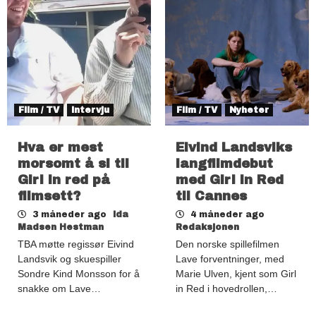
Film / TV
Intervju
Film / TV
Nyheter
Hva er mest
Eivind Landsviks
morsomt å si til
langfilmdebut
Girl in red på
med Girl in Red
filmsett?
til Cannes
3 måneder ago
Ida
4 måneder ago
Madsen Hestman
Redaksjonen
TBA møtte regissør Eivind
Den norske spillefilmen
Landsvik og skuespiller
Lave forventninger, med
Sondre Kind Monsson for å
Marie Ulven, kjent som Girl
snakke om Lave…
in Red i hovedrollen,…