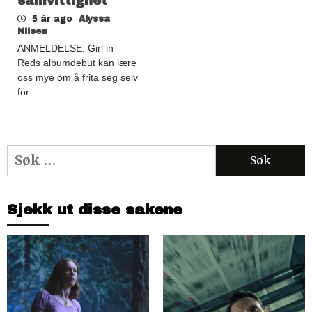
samvittighet
5 år ago
Alyssa
Nilsen
ANMELDELSE: Girl in
Reds albumdebut kan lære
oss mye om å frita seg selv
for…
Søk
etter:
Sjekk ut disse sakene