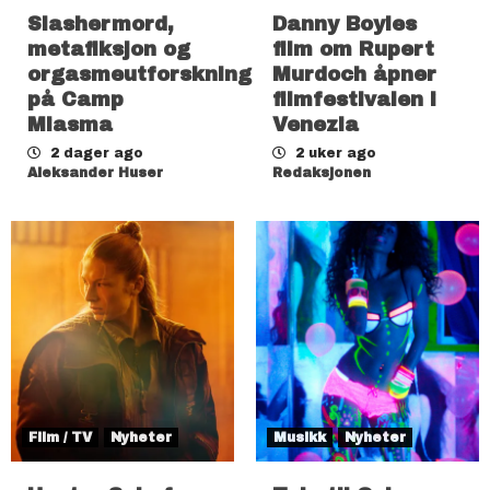
Slashermord,
Danny Boyles
metafiksjon og
film om Rupert
orgasmeutforskning
Murdoch åpner
på Camp
filmfestivalen i
Miasma
Venezia
2 dager ago
2 uker ago
Aleksander Huser
Redaksjonen
Film / TV
Nyheter
Musikk
Nyheter