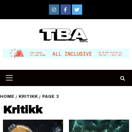
Skip
to
Instagram
Facebook
Twitter
content
Primary
Menu
HOME
KRITIKK
PAGE 3
Kritikk