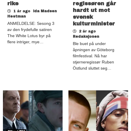
rike
regissøren går
hardt ut mot
1 år ago
Ida Madsen
svensk
Hestman
kulturminister
ANMELDELSE: Sesong 3
av den frydefulle satiren
2 år ago
The White Lotus byr på
Redaksjonen
flere intriger, mye…
Ble buet på under
åpningen av Göteborg
filmfestival. Nå har
stjerneregissør Ruben
Östlund sluttet seg…