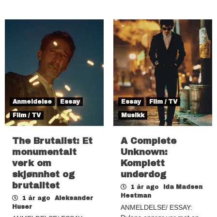
Anmeldelse
Essay
Essay
Film / TV
Film / TV
Musikk
The Brutalist: Et
A Complete
monumentalt
Unknown:
verk om
Komplett
skjønnhet og
underdog
brutalitet
1 år ago
Ida Madsen
Hestman
1 år ago
Aleksander
Huser
ANMELDELSE/ ESSAY: