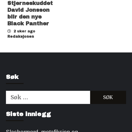
Stjerneskuddet
David Jonsson
blir den nye
Black Panther
2 uker ago
Redaksjonen
Søk
Søk
etter:
Kjøp Cialis 20mg
Kjøpe Viagra reseptfri
Siste innlegg
Slashermord, metafiksjon og