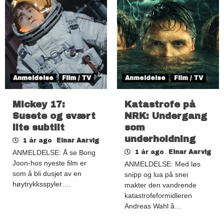
Anmeldelse
Film / TV
Anmeldelse
Film / TV
Mickey 17:
Katastrofe på
Susete og svært
NRK: Undergang
lite subtilt
som
underholdning
1 år ago
Einar Aarvig
ANMELDELSE: Å se Bong
1 år ago
Einar Aarvig
Joon-hos nyeste film er
ANMELDELSE: Med løs
som å bli dusjet av en
snipp og lua på snei
høytrykksspyler….
makter den vandrende
katastrofeformidleren
Andreas Wahl å…