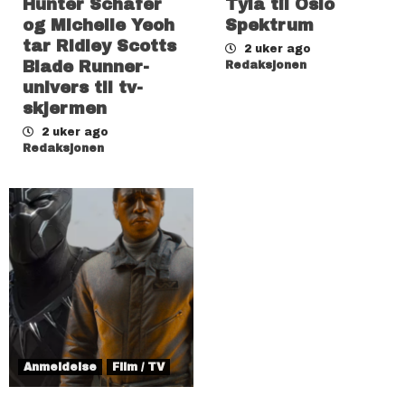
Hunter Schafer
Tyla til Oslo
og Michelle Yeoh
Spektrum
tar Ridley Scotts
2 uker ago
Blade Runner-
Redaksjonen
univers til tv-
skjermen
2 uker ago
Redaksjonen
Anmeldelse
Film / TV