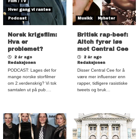
Film / TV
Hver gang vi rantes
Podcast
Musikk
Nyheter
Norsk krigsfilm:
Britisk rap-beef:
Hva er
Aitch fyrer løs
problemet?
mot Central Cee
2 år ago
2 år ago
Redaksjonen
Redaksjonen
PODCAST: Lages det for
Disser Central Cee for å
mange norske storfilmer
være mer influenser enn
om 2.verdenskrig? Vi tok
rapper, tidligere rasistiske
samtalen ut på pub….
tweets og bruk…