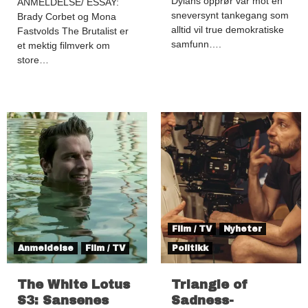
Dylans opprør var mot en
ANMELDELSE/ ESSAY:
sneversynt tankegang som
Brady Corbet og Mona
alltid vil true demokratiske
Fastvolds The Brutalist er
samfunn….
et mektig filmverk om
store…
Film / TV
Nyheter
Anmeldelse
Film / TV
Politikk
The White Lotus
Triangle of
S3: Sansenes
Sadness-