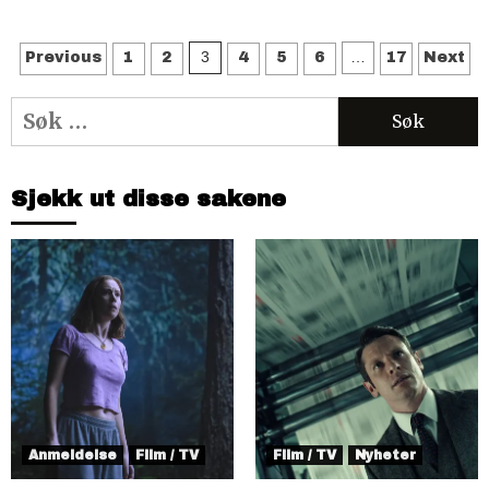
Sidepaginering
3
…
Previous
1
2
4
5
6
17
Next
Søk
etter:
Sjekk ut disse sakene
Anmeldelse
Film / TV
Film / TV
Nyheter