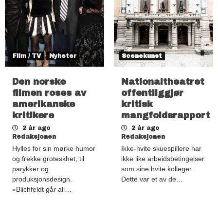
Film / TV
Nyheter
Scenekunst
Den norske
Nationaltheatret
filmen roses av
offentliggjør
amerikanske
kritisk
kritikere
mangfoldsrapport
2 år ago
2 år ago
Redaksjonen
Redaksjonen
Hylles for sin mørke humor
Ikke-hvite skuespillere har
og frekke groteskhet, til
ikke like arbeidsbetingelser
parykker og
som sine hvite kolleger.
produksjonsdesign.
Dette var et av de…
«Blichfeldt går all…