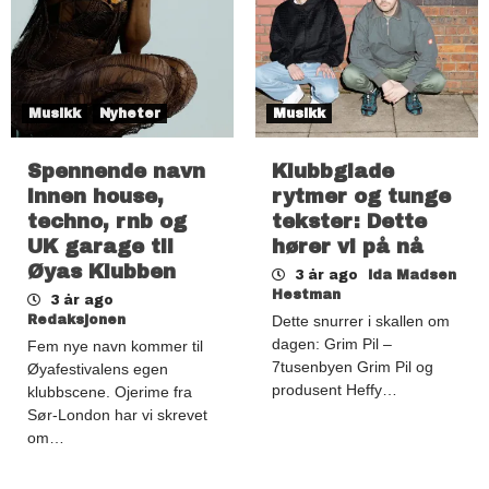
Musikk
Nyheter
Musikk
Spennende navn
Klubbglade
innen house,
rytmer og tunge
techno, rnb og
tekster: Dette
UK garage til
hører vi på nå
Øyas Klubben
3 år ago
Ida Madsen
Hestman
3 år ago
Redaksjonen
Dette snurrer i skallen om
dagen: Grim Pil –
Fem nye navn kommer til
7tusenbyen Grim Pil og
Øyafestivalens egen
produsent Heffy…
klubbscene. Ojerime fra
Sør-London har vi skrevet
om…