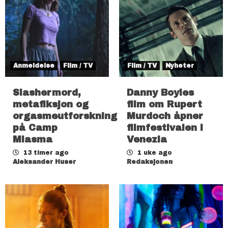
Anmeldelse
Film / TV
Film / TV
Nyheter
Slashermord,
Danny Boyles
metafiksjon og
film om Rupert
orgasmeutforskning
Murdoch åpner
på Camp
filmfestivalen i
Miasma
Venezia
13 timer ago
1 uke ago
Aleksander Huser
Redaksjonen