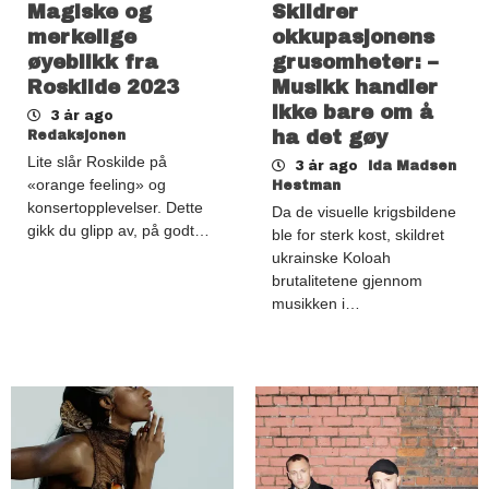
Magiske og
Skildrer
merkelige
okkupasjonens
øyeblikk fra
grusomheter: –
Roskilde 2023
Musikk handler
ikke bare om å
3 år ago
ha det gøy
Redaksjonen
Lite slår Roskilde på
3 år ago
Ida Madsen
«orange feeling» og
Hestman
konsertopplevelser. Dette
Da de visuelle krigsbildene
gikk du glipp av, på godt…
ble for sterk kost, skildret
ukrainske Koloah
brutalitetene gjennom
musikken i…