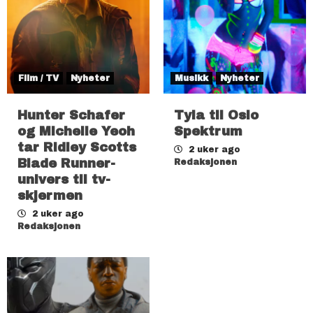
Film / TV
Nyheter
Musikk
Nyheter
Hunter Schafer
Tyla til Oslo
og Michelle Yeoh
Spektrum
tar Ridley Scotts
2 uker ago
Blade Runner-
Redaksjonen
univers til tv-
skjermen
2 uker ago
Redaksjonen