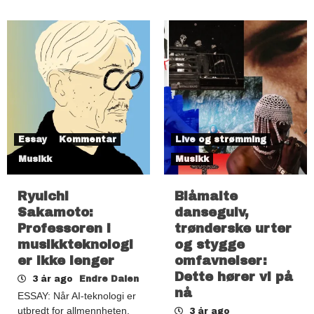
Essay
Kommentar
Live og strømming
Musikk
Musikk
Ryuichi
Blåmalte
Sakamoto:
dansegulv,
Professoren i
trønderske urter
musikkteknologi
og stygge
er ikke lenger
omfavnelser:
Dette hører vi på
3 år ago
Endre Dalen
nå
ESSAY: Når AI-teknologi er
utbredt for allmennheten,
3 år ago