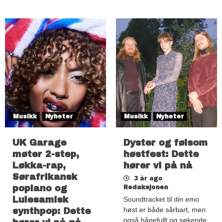
Musikk
Nyheter
Musikk
Nyheter
UK Garage
Dyster og følsom
møter 2-step,
høstfest: Dette
Løkka-rap,
hører vi på nå
Sørafrikansk
3 år ago
popiano og
Redaksjonen
Lulesamisk
Soundtracket til din emo
høst er både sårbart, men
synthpop: Dette
også håpefullt og søkende.