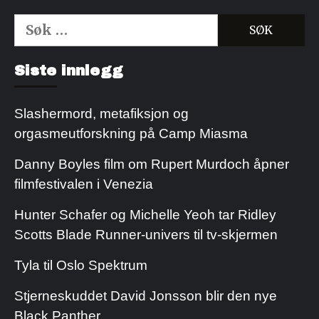
Søk
etter:
Kjøp Cialis 20mg
Kjøpe Viagra reseptfri
Siste innlegg
Slashermord, metafiksjon og
orgasmeutforskning på Camp Miasma
Danny Boyles film om Rupert Murdoch åpner
filmfestivalen i Venezia
Hunter Schafer og Michelle Yeoh tar Ridley
Scotts Blade Runner-univers til tv-skjermen
Tyla til Oslo Spektrum
Stjerneskuddet David Jonsson blir den nye
Black Panther