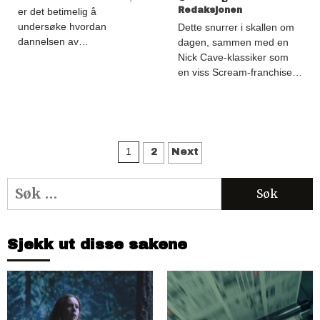
Redaksjonen
er det betimelig å
undersøke hvordan
Dette snurrer i skallen om
dannelsen av…
dagen, sammen med en
Nick Cave-klassiker som
en viss Scream-franchise…
Sidepaginering
1
2
Next
Søk
etter:
Sjekk ut disse sakene