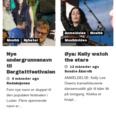
Anmeldelse
Musikk
Musikk
Nyheter
Musikkvideo
Nye
Øya: Kelly watch
undergrunnsnavn
the stars
til
12 måneder ago
Bergtattfestivalen
Sondre Åkervik
ANMELDELSE: Kelly Lee
6 måneder ago
Owens transefokuserte
Redaksjonen
dansemusikk går til tider litt
Fem nye navn er sluppet til
på tomgang. Klokka er
den populære festivalen i
knapt…
Luster. Flere spennende
navn er…