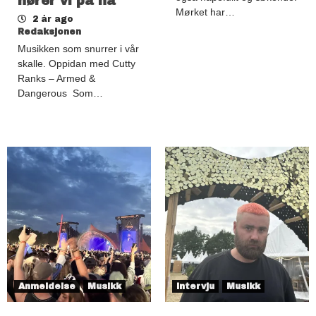
hører vi på nå
Mørket har…
2 år ago
Redaksjonen
Musikken som snurrer i vår
skalle. Oppidan med Cutty
Ranks – Armed &
Dangerous Som…
Anmeldelse
Musikk
Intervju
Musikk