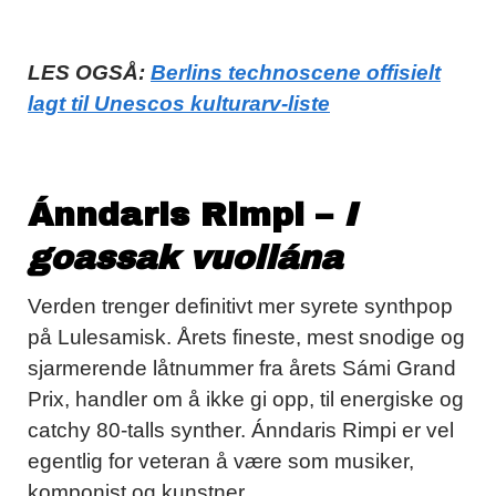
LES OGSÅ:
Berlins technoscene offisielt
lagt til Unescos kulturarv-liste
Ánndaris Rimpi –
I
goassak vuollána
Verden trenger definitivt mer syrete synthpop
på Lulesamisk. Årets fineste, mest snodige og
sjarmerende låtnummer fra årets Sámi Grand
Prix, handler om å ikke gi opp, til energiske og
catchy 80-talls synther. Ánndaris Rimpi er vel
egentlig for veteran å være som musiker,
komponist og kunstner.