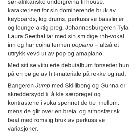
sør-afrikanske undergreina til house,
karakterisert for sin dominerende bruk av
keyboards, log drums, perkussive basslinjer
og lounge-aktig preg. Johannesburgeren Tyla
Laura Seethal tar med sin smidige rnb-vokal
inn og har coina termen
popiano
– altså et
uttrykk vevd ut av pop og amapiano.
Med sitt selvtitulerte debutalbum fortsetter hun
på en bølge av hit-materiale på rekke og rad.
Bangeren
Jump
med Skillibeng og Gunna er
skreddersydd til å kle særpreget og
kontrastene i vokalspennet de tre imellom,
mens de glir over en breial og atmosfærisk
beat med romslig bruk av perkussive
variasjoner.