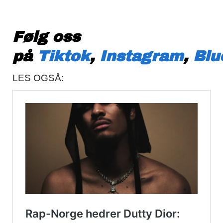
Følg oss
på
Tiktok
,
Instagram
,
Blu
LES OGSÅ: