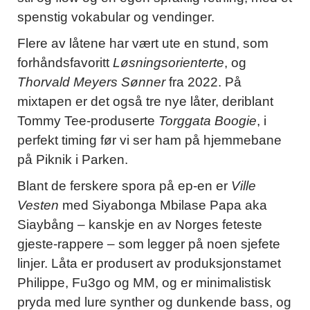
spenstig vokabular og vendinger.
Flere av låtene har vært ute en stund, som
forhåndsfavoritt
Løsningsorienterte
, og
Thorvald Meyers Sønner
fra 2022. På
mixtapen er det også tre nye låter, deriblant
Tommy Tee-produserte
Torggata Boogie
, i
perfekt timing før vi ser ham på hjemmebane
på Piknik i Parken.
Blant de ferskere spora på ep-en er
Ville
Vesten
med Siyabonga Mbilase Papa aka
Siaybång – kanskje en av Norges feteste
gjeste-rappere – som legger på noen sjefete
linjer. Låta er produsert av produksjonstamet
Philippe, Fu3go og MM, og er minimalistisk
pryda med lure synther og dunkende bass, og