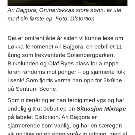
Ari Bajgora, Grünerløkkas store sønn, er ute
med sin første ep. Foto: Distortion
Det er omtrent åtte år siden vi kunne lese om
Løkka-fenomenet Ari Bajgora, en bebrillet 11-
åring som frekventerte Sofienbergparken,
Birkelunden og Olaf Ryes plass for å rappe
foran randoms mot penger – og sjarmerte folk
i senk! Som fjortis varma han opp for 6ix9ine
på Sentrum Scene.
Som nittenåring er han ferdig med vgs og har
endelig gitt ut debut-ep-en
Situasjon Mixtape
på labelet Distortion. Ari Bajgora er
sjarmerende som vanlig, og har en særegen
stil og flow og en egen språklig retning, med et