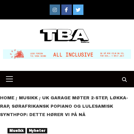
Skip
to
Instagram
Facebook
Twitter
content
Primary
Menu
HOME
MUSIKK
UK GARAGE MØTER 2-STEP, LØKKA-
RAP, SØRAFRIKANSK POPIANO OG LULESAMISK
SYNTHPOP: DETTE HØRER VI PÅ NÅ
Musikk
Nyheter