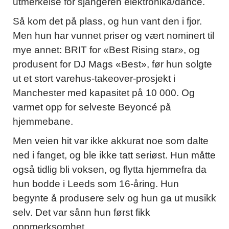
utmerkelse for sjangeren elektronika/dance.
Så kom det på plass, og hun vant den i fjor.
Men hun har vunnet priser og vært nominert til
mye annet: BRIT for «Best Rising star», og
produsent for DJ Mags «Best», før hun solgte
ut et stort varehus-takeover-prosjekt i
Manchester med kapasitet på 10 000. Og
varmet opp for selveste Beyoncé på
hjemmebane.
Men veien hit var ikke akkurat noe som dalte
ned i fanget, og ble ikke tatt seriøst. Hun måtte
også tidlig bli voksen, og flytta hjemmefra da
hun bodde i Leeds som 16-åring. Hun
begynte å produsere selv og hun ga ut musikk
selv. Det var sånn hun først fikk
oppmerksomhet.