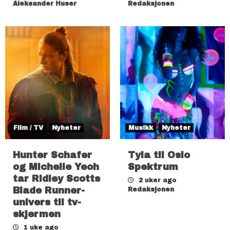
Aleksander Huser
Redaksjonen
Film / TV
Nyheter
Musikk
Nyheter
Hunter Schafer
Tyla til Oslo
og Michelle Yeoh
Spektrum
tar Ridley Scotts
2 uker ago
Blade Runner-
Redaksjonen
univers til tv-
skjermen
1 uke ago