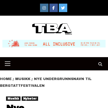
Skip
to
Instagram
Facebook
Twitter
content
Primary
Menu
HOME
MUSIKK
NYE UNDERGRUNNSNAVN TIL
BERGTATTFESTIVALEN
Musikk
Nyheter