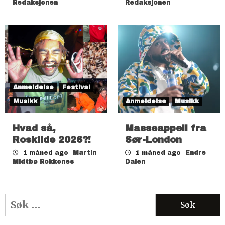
Redaksjonen
Redaksjonen
Anmeldelse
Festival
Musikk
Anmeldelse
Musikk
Hvad så,
Masseappell fra
Roskilde 2026?!
Sør-London
1 måned ago
Martin
1 måned ago
Endre
Midtbø Rokkones
Dalen
Søk
etter: