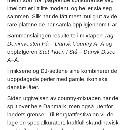
menn som har pågående konkurranse seg
imellom er litt lite modent, og heller slå seg
sammen. Slik har de fått mest mulig ut av de
rare platene de har samla opp igjennom ti år.
Sammenslåingen resulterte i mixtapen
Tag
Denimvesten På – Dansk Country A–Å
og
oppfølgeren
Sæt Tiden I Stå – Dansk Disco
A–Å
.
I miksene og DJ-settene sine kombinerer de
uoppdagede perler med gamle, ikoniske
danske låter.
Siden utgivelsen av country-mixtapen har de
spilt over hele Danmark, men også utenfor
landets grenser. Til Bergtattfestivalen vil de
lage en spesialkuratert, kraftfull skandinavisk