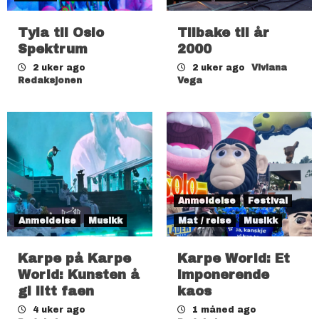
Tyla til Oslo
Tilbake til år
Spektrum
2000
2 uker ago
2 uker ago
Viviana
Redaksjonen
Vega
Anmeldelse
Festival
Anmeldelse
Musikk
Mat / reise
Musikk
Karpe på Karpe
Karpe World: Et
World: Kunsten å
imponerende
gi litt faen
kaos
4 uker ago
1 måned ago