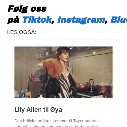
Følg oss
på
Tiktok
,
Instagram
,
Blu
LES OGSÅ: