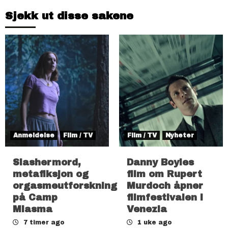
Sjekk ut disse sakene
Anmeldelse
Film / TV
Film / TV
Nyheter
Slashermord,
Danny Boyles
metafiksjon og
film om Rupert
orgasmeutforskning
Murdoch åpner
på Camp
filmfestivalen i
Miasma
Venezia
7 timer ago
1 uke ago