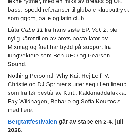
lekne rytmer, med en miks av breaks og UK
bass, ispedd referanser til globale klubbuttrykk
som gqom, baile og latin club.
Låta
Cube 11
fra hans siste EP,
Vol. 2
, ble
nylig kåret til en av årets beste låter av
Mixmag og året har bydd på support fra
tungvektere som Ben UFO og Pearson
Sound.
Nothing Personal, Why Kai, Hej Leif, V.
Christie og DJ Sprinter slutter seg til en lineup
som fra før består av Kurt., Kakkmaddafakka,
Fay Wildhagen, Beharie og Sofia Kourtesis
med flere.
Bergtattfestivalen
går av stabelen 2-4. juli
2026.