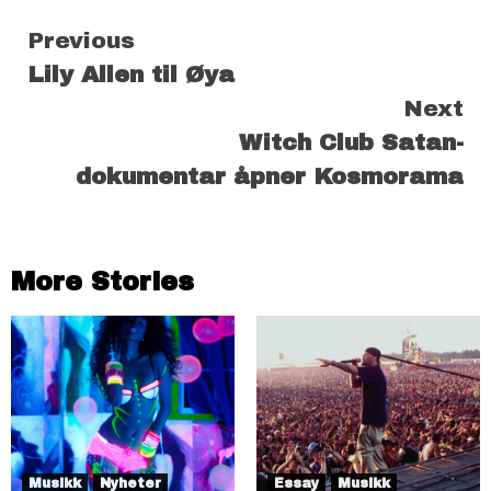
Continue
Previous
Lily Allen til Øya
Reading
Next
Witch Club Satan-
dokumentar åpner Kosmorama
More Stories
Musikk
Nyheter
Essay
Musikk