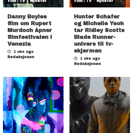
Film / TV
Nyheter
Film / TV
Nyheter
Danny Boyles
Hunter Schafer
film om Rupert
og Michelle Yeoh
Murdoch åpner
tar Ridley Scotts
filmfestivalen i
Blade Runner-
Venezia
univers til tv-
skjermen
1 uke ago
Redaksjonen
1 uke ago
Redaksjonen