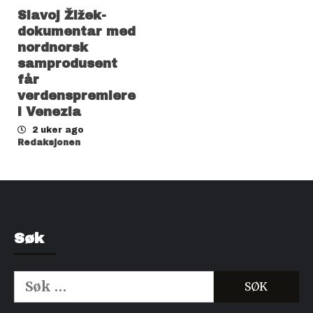
Slavoj Žižek-
dokumentar med
nordnorsk
samprodusent
får
verdenspremiere
i Venezia
2 uker ago
Redaksjonen
Søk
Søk
etter:
Kjøp Cialis 20mg
Kjøpe Viagra reseptfri