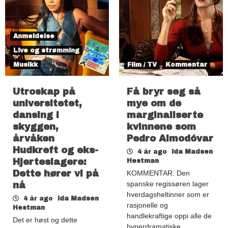
Anmeldelse
Live og strømming
Musikk
Film / TV
Kommentar
Utroskap på
Få bryr seg så
universitetet,
mye om de
dansing i
marginaliserte
skyggen,
kvinnene som
årvåken
Pedro Almodóvar
Hudkreft og eks-
4 år ago
Ida Madsen
Hjerteslagere:
Hestman
Dette hører vi på
KOMMENTAR: Den
spanske regissøren lager
nå
hverdagsheltinner som er
4 år ago
Ida Madsen
rasjonelle og
Hestman
handlekraftige oppi alle de
Det er høst og dette
hyperdramatiske…