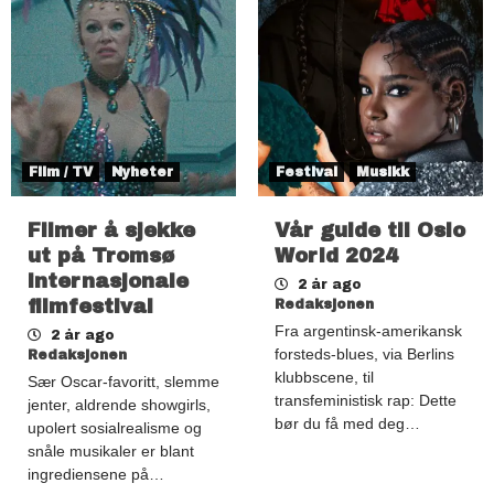
Film / TV
Nyheter
Festival
Musikk
Filmer å sjekke
Vår guide til Oslo
ut på Tromsø
World 2024
internasjonale
2 år ago
filmfestival
Redaksjonen
Fra argentinsk-amerikansk
2 år ago
forsteds-blues, via Berlins
Redaksjonen
klubbscene, til
Sær Oscar-favoritt, slemme
transfeministisk rap: Dette
jenter, aldrende showgirls,
bør du få med deg…
upolert sosialrealisme og
snåle musikaler er blant
ingrediensene på…