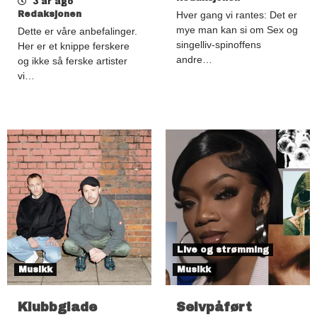
3 år ago
Redaksjonen
Hver gang vi rantes: Det er
mye man kan si om Sex og
Dette er våre anbefalinger.
singelliv-spinoffens
Her er et knippe ferskere
andre…
og ikke så ferske artister
vi…
Live og strømming
Musikk
Musikk
Klubbglade
Selvpåført