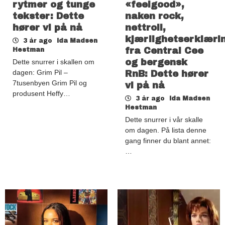
rytmer og tunge
«feelgood»,
tekster: Dette
naken rock,
hører vi på nå
nettroll,
kjærlighetserklæri
3 år ago
Ida Madsen
fra Central Cee
Hestman
og bergensk
Dette snurrer i skallen om
dagen: Grim Pil –
RnB: Dette hører
7tusenbyen Grim Pil og
vi på nå
produsent Heffy…
3 år ago
Ida Madsen
Hestman
Dette snurrer i vår skalle
om dagen. På lista denne
gang finner du blant annet:
…