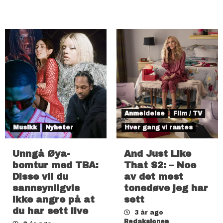
Anmeldelse
Film / TV
Musikk
Nyheter
Hver gang vi rantes
Unngå Øya-
And Just Like
bomtur med TBA:
That S2: – Noe
Disse vil du
av det mest
sannsynligvis
tonedøve jeg har
ikke angre på at
sett
du har sett live
3 år ago
Redaksjonen