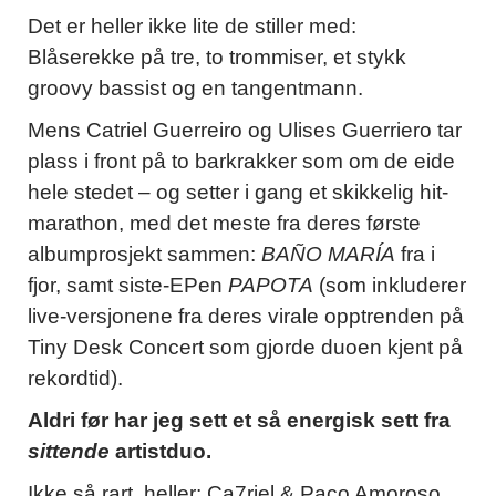
Det er heller ikke lite de stiller med:
Blåserekke på tre, to trommiser, et stykk
groovy bassist og en tangentmann.
Mens Catriel Guerreiro og Ulises Guerriero tar
plass i front på to barkrakker som om de eide
hele stedet – og setter i gang et skikkelig hit-
marathon, med det meste fra deres første
albumprosjekt sammen:
BAÑO MARÍA
fra i
fjor, samt siste-EPen
PAPOTA
(som inkluderer
live-versjonene fra deres virale opptrenden på
Tiny Desk Concert som gjorde duoen kjent på
rekordtid).
Aldri før har jeg sett et så energisk sett fra
sittende
artistduo.
Ikke så rart, heller: Ca7riel & Paco Amoroso