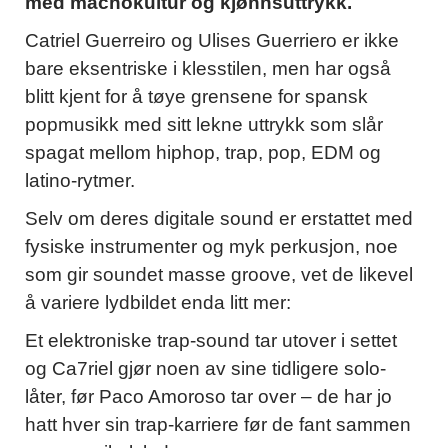
med machokultur og kjønnsuttrykk.
Catriel Guerreiro og Ulises Guerriero er ikke
bare eksentriske i klesstilen, men har også
blitt kjent for å tøye grensene for spansk
popmusikk med sitt lekne uttrykk som slår
spagat mellom hiphop, trap, pop, EDM og
latino-rytmer.
Selv om deres digitale sound er erstattet med
fysiske instrumenter og myk perkusjon, noe
som gir soundet masse groove, vet de likevel
å variere lydbildet enda litt mer:
Et elektroniske trap-sound tar utover i settet
og Ca7riel gjør noen av sine tidligere solo-
låter, før Paco Amoroso tar over – de har jo
hatt hver sin trap-karriere før de fant sammen