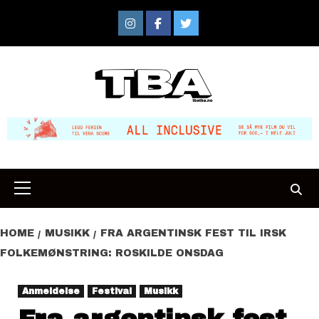
Skip
to
Instagram
Facebook
Twitter
content
Primary
Menu
HOME
MUSIKK
FRA ARGENTINSK FEST TIL IRSK
FOLKEMØNSTRING: ROSKILDE ONSDAG
Anmeldelse
Festival
Musikk