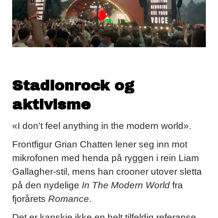
Stadionrock og
aktivisme
«I don’t feel anything in the modern world».
Frontfigur Grian Chatten lener seg inn mot
mikrofonen med henda på ryggen i rein Liam
Gallagher-stil, mens han crooner utover sletta
på den nydelige
In The Modern World
fra
fjorårets
Romance
.
Det er kanskje ikke en helt tilfeldig referanse.