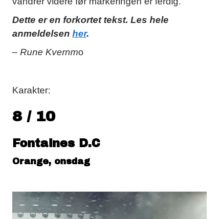
vandrer videre før markeringen er ferdig.
Dette er en forkortet tekst. Les hele
anmeldelsen
her
.
– Rune Kvernm
o
Karakter:
8 / 10
Fontaines D.C
Orange, onsdag