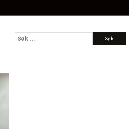
Søk
etter: