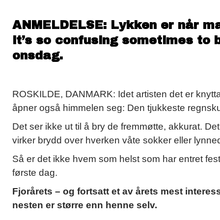
ANMELDELSE: Lykken er når mas
it’s so confusing sometimes to b
onsdag.
ROSKILDE, DANMARK: Idet artisten det er knytta s
åpner også himmelen seg: Den tjukkeste regnskur
Det ser ikke ut til å bry de fremmøtte, akkurat. De
virker brydd over hverken våte sokker eller lynne
Så er det ikke hvem som helst som har entret fest
første dag.
Fjorårets – og fortsatt et av årets mest intere
nesten er større enn henne selv.