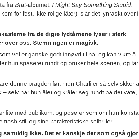
ta fra
Brat
-albumet,
I Might Say Something Stupid
,
m for fest, ikke rolige låter), slår det lynraskt over i
asterne fra de digre lydtårnene lyser i sterk
er over oss.
Stemningen er magisk.
 som vel er ganske godt innøvd til nå, og kan vikre å
 der hun spaserer rundt og bruker hele scenen, og tar
are denne bragden før, men Charli er så selviskker a
– selv når hun åler og kråler seg rundt på det våte,
ter lite med publikum, og poserer som om hun konsta
 trash stil, og sine karakteristiske solbriller.
 samtidig ikke. Det er kanskje det som også gjør