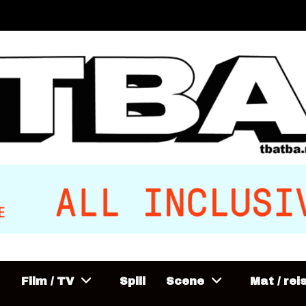
Film / TV
Spill
Scene
Mat / rei