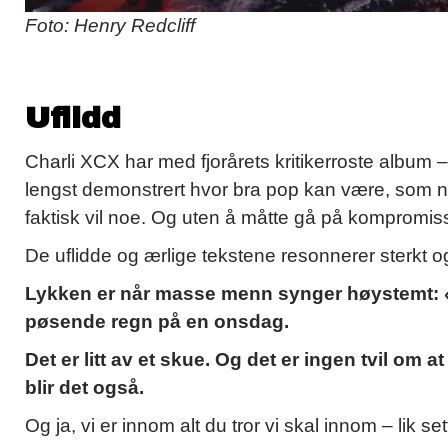
Foto: Henry Redcliff
Uflidd
Charli XCX har med fjorårets kritikerroste album
lengst demonstrert hvor bra pop kan være, som no
faktisk vil noe. Og uten å måtte gå på kompromi
De uflidde og ærlige tekstene resonnerer sterkt 
Lykken er når masse menn synger høystemt: «Gir
pøsende regn på en onsdag.
Det er litt av et skue. Og det er ingen tvil om at
blir det også.
Og ja, vi er innom alt du tror vi skal innom – lik s