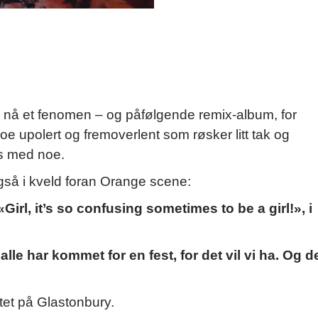
 – nå et fenomen – og påfølgende remix-album, for
e upolert og fremoverlent som røsker litt tak og
ss med noe.
også i kveld foran Orange scene:
l, it’s so confusing sometimes to be a girl!», i
 alle har kommet for en fest, for det vil vi ha. Og d
ettet på Glastonbury.