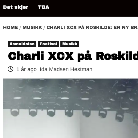
Det skjer
TBA
HOME
MUSIKK
CHARLI XCX PÅ ROSKILDE: EN NY B
Anmeldelse
Festival
Musikk
Charli XCX på Roskil
1 år ago
Ida Madsen Hestman