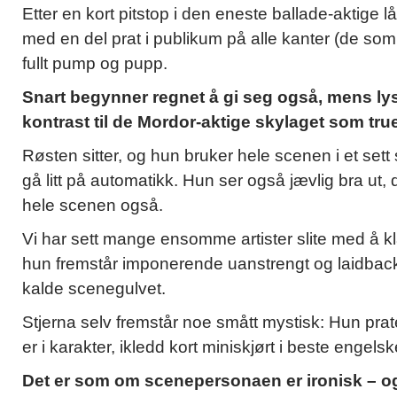
Etter en kort pitstop i den eneste ballade-aktige lå
med en del prat i publikum på alle kanter (de som ko
fullt pump og pupp.
Snart begynner regnet å gi seg også, mens lysk
kontrast til de Mordor-aktige skylaget som tru
Røsten sitter, og hun bruker hele scenen i et sett
gå litt på automatikk. Hun ser også jævlig bra ut,
hele scenen også.
Vi har sett mange ensomme artister slite med å kl
hun fremstår imponerende uanstrengt og laidback 
kalde scenegulvet.
Stjerna selv fremstår noe smått mystisk: Hun pra
er i karakter, ikledd kort miniskjørt i beste engelske
Det er som om scenepersonaen er ironisk – og