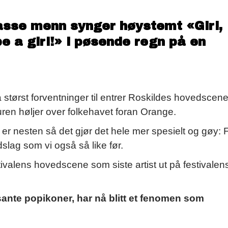
se menn synger høystemt «Girl,
e a girl!» i pøsende regn på en
tørst forventninger til entrer Roskildes hovedscene
en høljer over folkehavet foran Orange.
t er nesten så det gjør det hele mer spesielt og gøy: 
dslag som vi også så like før.
ivalens hovedscene som siste artist ut på festivalen
ssante popikoner, har nå blitt et fenomen som