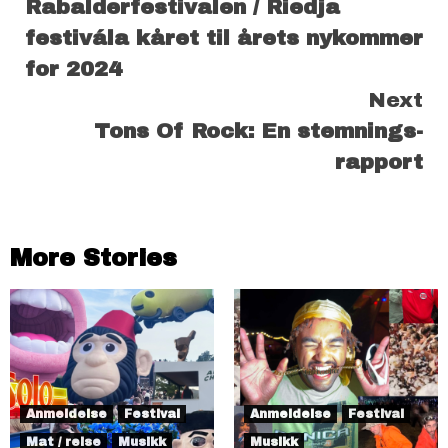
Rabalderfestivalen / Riedja
Reading
festivála kåret til årets nykommer
for 2024
Next
Tons Of Rock: En stemnings-
rapport
More Stories
Anmeldelse
Festival
Anmeldelse
Festival
Mat / reise
Musikk
Musikk