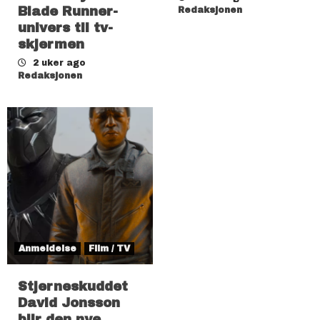
Blade Runner-
Redaksjonen
univers til tv-
skjermen
2 uker ago
Redaksjonen
Anmeldelse
Film / TV
Stjerneskuddet
David Jonsson
blir den nye