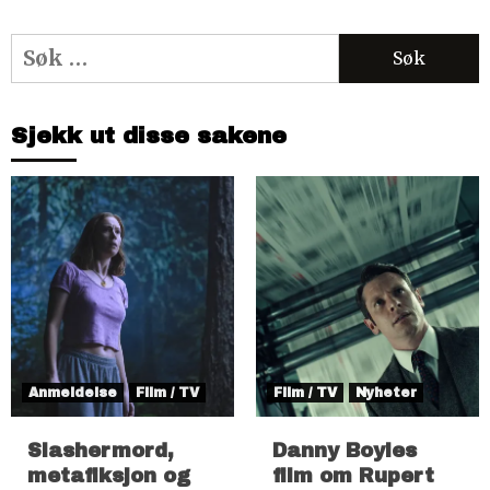
Søk
etter:
Sjekk ut disse sakene
Anmeldelse
Film / TV
Film / TV
Nyheter
Slashermord,
Danny Boyles
metafiksjon og
film om Rupert