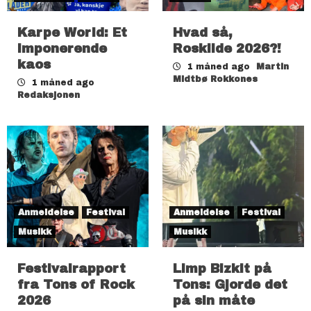
Karpe World: Et
Hvad så,
imponerende
Roskilde 2026?!
kaos
1 måned ago
Martin
Midtbø Rokkones
1 måned ago
Redaksjonen
Anmeldelse
Festival
Anmeldelse
Festival
Musikk
Musikk
Festivalrapport
Limp Bizkit på
fra Tons of Rock
Tons: Gjorde det
2026
på sin måte