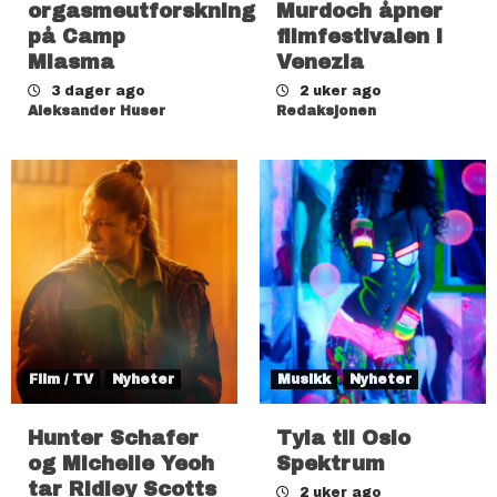
orgasmeutforskning
Murdoch åpner
på Camp
filmfestivalen i
Miasma
Venezia
3 dager ago
2 uker ago
Aleksander Huser
Redaksjonen
Film / TV
Nyheter
Musikk
Nyheter
Hunter Schafer
Tyla til Oslo
og Michelle Yeoh
Spektrum
tar Ridley Scotts
2 uker ago