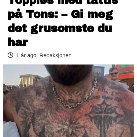
Toppløs med tattis
på Tons: – Gi meg
det grusomste du
har
1 år ago
Redaksjonen