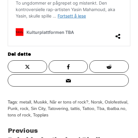
Del dette
Tags:
metall
,
Musikk
,
Når er tons of rock?
,
Norsk
,
Oslofestival
,
Punk
,
rock
,
Sin City
,
Tatovering
,
tattis
,
Tattoo
,
Tba
,
tbatba.no
,
tons of rock
,
Toppløs
Continue
Previous