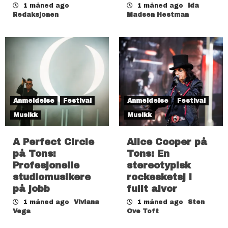
1 måned ago
1 måned ago
Ida
Redaksjonen
Madsen Hestman
Anmeldelse
Festival
Anmeldelse
Festival
Musikk
Musikk
A Perfect Circle
Alice Cooper på
på Tons:
Tons: En
Profesjonelle
stereotypisk
studiomusikere
rockesketsj i
på jobb
fullt alvor
1 måned ago
Viviana
1 måned ago
Sten
Vega
Ove Toft