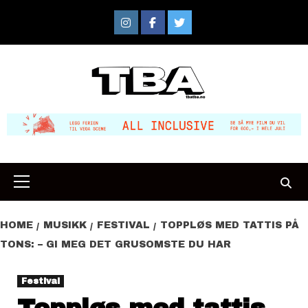
Skip
to
Instagram
Facebook
Twitter
content
Primary
Menu
HOME
MUSIKK
FESTIVAL
TOPPLØS MED TATTIS PÅ
TONS: – GI MEG DET GRUSOMSTE DU HAR
Festival