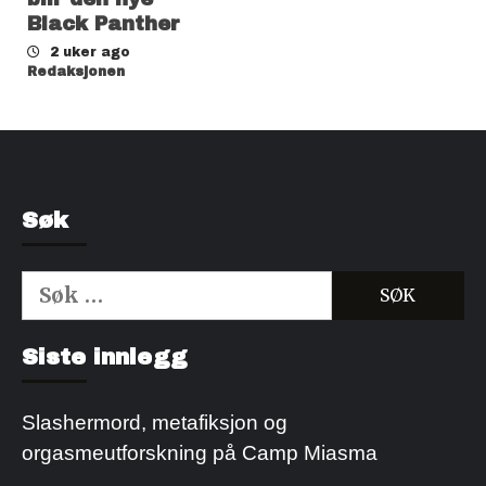
Black Panther
2 uker ago
Redaksjonen
Søk
Søk
etter:
Kjøp Cialis 20mg
Kjøpe Viagra reseptfri
Siste innlegg
Slashermord, metafiksjon og
orgasmeutforskning på Camp Miasma