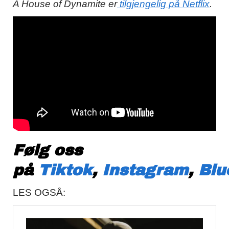
A House of Dynamite er
tilgjengelig på Netflix
.
Følg oss
på
Tiktok
,
Instagram
,
Blu
LES OGSÅ: