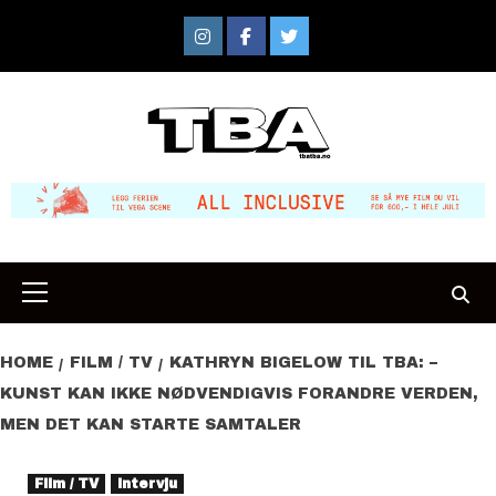
Skip
to
Instagram
Facebook
Twitter
content
Primary
Menu
HOME
FILM / TV
KATHRYN BIGELOW TIL TBA: –
KUNST KAN IKKE NØDVENDIGVIS FORANDRE VERDEN,
MEN DET KAN STARTE SAMTALER
Film / TV
Intervju