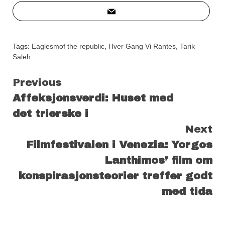
Tags:
Eaglesmof the republic
,
Hver Gang Vi Rantes
,
Tarik
Saleh
Continue
Previous
Affeksjonsverdi: Huset med
Reading
det trierske i
Next
Filmfestivalen i Venezia: Yorgos
Lanthimos’ film om
konspirasjonsteorier treffer godt
med tida