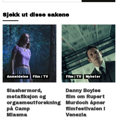
etter:
Sjekk ut disse sakene
Anmeldelse
Film / TV
Film / TV
Nyheter
Slashermord,
Danny Boyles
metafiksjon og
film om Rupert
orgasmeutforskning
Murdoch åpner
på Camp
filmfestivalen i
Miasma
Venezia