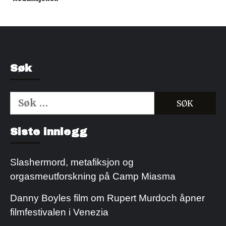
Søk
Søk
etter:
Kjøp Cialis 20mg
Kjøpe Viagra reseptfri
Siste innlegg
Slashermord, metafiksjon og
orgasmeutforskning på Camp Miasma
Danny Boyles film om Rupert Murdoch åpner
filmfestivalen i Venezia