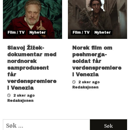
Film / TV
Nyheter
Film / TV
Nyheter
Slavoj Žižek-
Norsk film om
dokumentar med
peshmerga-
nordnorsk
soldat får
samprodusent
verdenspremiere
får
i Venezia
verdenspremiere
2 uker ago
i Venezia
Redaksjonen
2 uker ago
Redaksjonen
Søk