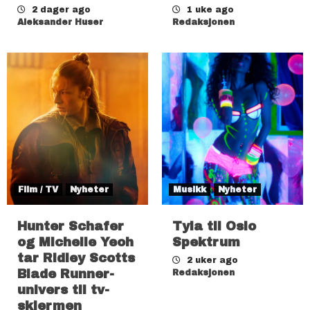
2 dager ago
1 uke ago
Aleksander Huser
Redaksjonen
Film / TV
Nyheter
Musikk
Nyheter
Hunter Schafer
Tyla til Oslo
og Michelle Yeoh
Spektrum
tar Ridley Scotts
2 uker ago
Blade Runner-
Redaksjonen
univers til tv-
skjermen