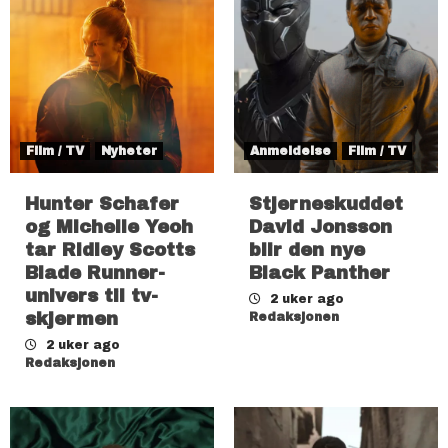
Film / TV
Nyheter
Anmeldelse
Film / TV
Hunter Schafer
Stjerneskuddet
og Michelle Yeoh
David Jonsson
tar Ridley Scotts
blir den nye
Blade Runner-
Black Panther
univers til tv-
2 uker ago
skjermen
Redaksjonen
2 uker ago
Redaksjonen