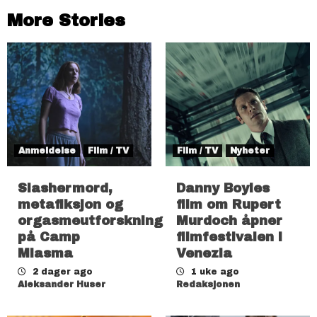
More Stories
Anmeldelse
Film / TV
Film / TV
Nyheter
Slashermord,
Danny Boyles
metafiksjon og
film om Rupert
orgasmeutforskning
Murdoch åpner
på Camp
filmfestivalen i
Miasma
Venezia
2 dager ago
1 uke ago
Aleksander Huser
Redaksjonen