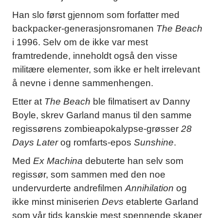
Han slo først gjennom som forfatter med
backpacker-generasjonsromanen
The Beach
i 1996. Selv om de ikke var mest
framtredende, inneholdt også den visse
militære elementer, som ikke er helt irrelevant
å nevne i denne sammenhengen.
Etter at
The Beach
ble filmatisert av Danny
Boyle, skrev Garland manus til den samme
regissørens zombieapokalypse-grøsser
28
Days Later
og romfarts-epos
Sunshine
.
Med
Ex Machina
debuterte han selv som
regissør, som sammen med den noe
undervurderte andrefilmen
Annihilation
og
ikke minst miniserien
Devs
etablerte Garland
som vår tids kanskje mest spennende skaper