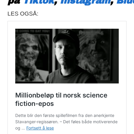
på
Tiktok
,
Instagram
,
Blu
LES OGSÅ: