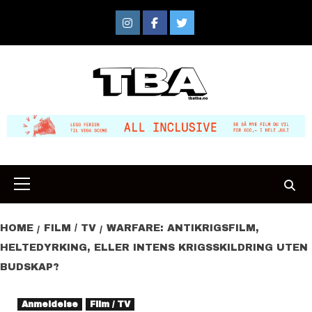
Skip
to
Instagram
Facebook
Twitter
content
Primary
Menu
HOME
FILM / TV
WARFARE: ANTIKRIGSFILM,
HELTEDYRKING, ELLER INTENS KRIGSSKILDRING UTEN
BUDSKAP?
Anmeldelse
Film / TV