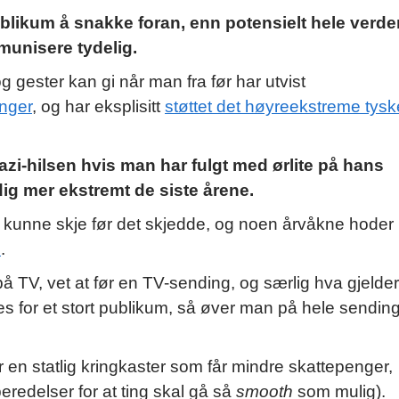
ublikum å snakke foran, enn potensielt hele verde
munisere tydelig.
g gester kan gi når man fra før har utvist
nger
, og har eksplisitt
støttet det høyreekstreme tysk
zi-hilsen hvis man har fulgt med ørlite på hans
dig mer ekstremt de siste årene.
tte kunne skje før det skjedde, og noen årvåkne hoder
n
.
å TV, vet at før en TV-sending, og særlig hva gjelder
s for et stort publikum, så øver man på hele sendin
 en statlig kringkaster som får mindre skattepenger,
eredelser for at ting skal gå så
smooth
som mulig).