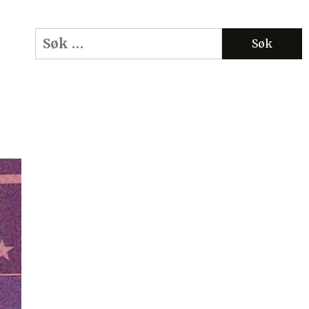
Søk
etter: