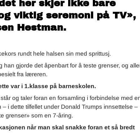
det her skjer ikke bare
 og viktig seremoni på TV
»,
dsen Hestman.
ekors rundt hele halsen sin med sprittusj.
g han gjorde det åpenbart for å teste grenser, og alle
pesielt fra læreren.
tte var i 1.klasse på barneskolen.
år og taler foran en forsamling i forbindelse med e
– i dette tilfellet under Donald Trumps innsettelse –
ste grenser» som en 7-åring.
ikasjonen
når man skal snakke foran et så bredt