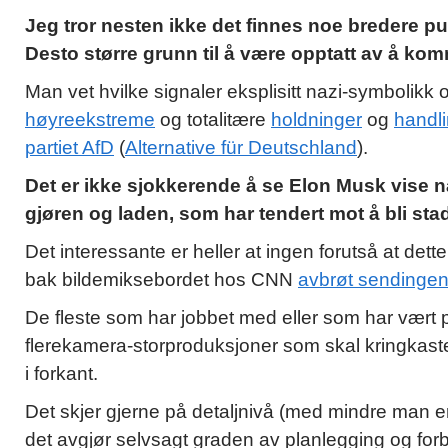
Jeg tror nesten ikke det finnes noe bredere p
Desto større grunn til å være opptatt av å kom
Man vet hvilke signaler eksplisitt nazi-symbolikk o
høyreekstreme
og totalitære
holdninger
og
handli
partiet AfD
(
Alternative für Deutschland
).
Det er ikke sjokkerende å se Elon Musk vise na
gjøren og laden, som har tendert mot å bli sta
Det interessante er heller at ingen forutså at de
bak bildemiksebordet hos CNN
avbrøt sendinge
De fleste som har jobbet med eller som har vært p
flerekamera-storproduksjoner som skal kringkaste
i forkant.
Det skjer gjerne på detaljnivå (med mindre man er
det avgjør selvsagt graden av planlegging og forb