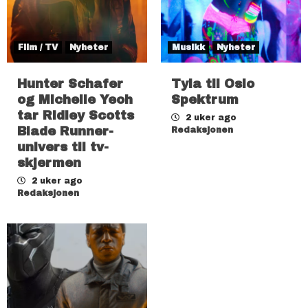
Film / TV
Nyheter
Musikk
Nyheter
Hunter Schafer
Tyla til Oslo
og Michelle Yeoh
Spektrum
tar Ridley Scotts
2 uker ago
Blade Runner-
Redaksjonen
univers til tv-
skjermen
2 uker ago
Redaksjonen