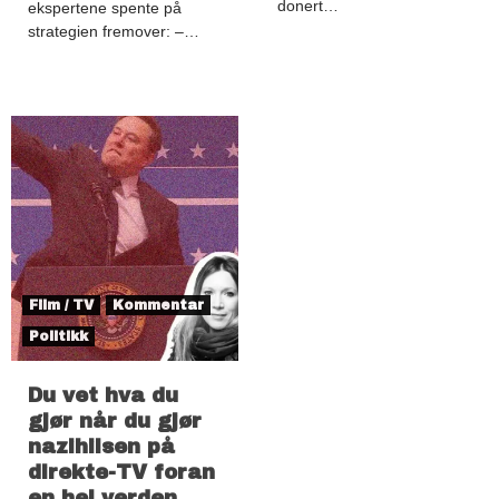
donert…
ekspertene spente på
strategien fremover: –…
Film / TV
Kommentar
Politikk
Du vet hva du
gjør når du gjør
nazihilsen på
direkte-TV foran
en hel verden