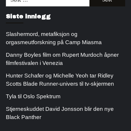
etter:
Kjøp Cialis 20mg
Kjøpe Viagra reseptfri
Siste innlegg
Slashermord, metafiksjon og
orgasmeutforskning på Camp Miasma
Danny Boyles film om Rupert Murdoch åpner
filmfestivalen i Venezia
Hunter Schafer og Michelle Yeoh tar Ridley
Scotts Blade Runner-univers til tv-skjermen
Tyla til Oslo Spektrum
Stjerneskuddet David Jonsson blir den nye
Black Panther