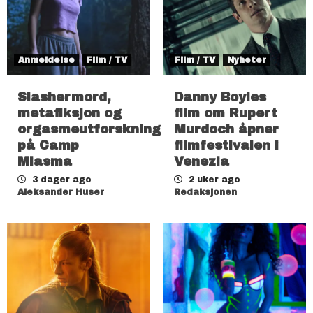
Anmeldelse
Film / TV
Film / TV
Nyheter
Slashermord,
Danny Boyles
metafiksjon og
film om Rupert
orgasmeutforskning
Murdoch åpner
på Camp
filmfestivalen i
Miasma
Venezia
3 dager ago
2 uker ago
Aleksander Huser
Redaksjonen