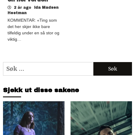
2 år ago
Ida Madsen
Hestman
KOMMENTAR: «Ting som
det her skjer ikke bare
tilfeldig under en så stor og
viktig…
Søk
etter:
Sjekk ut disse sakene