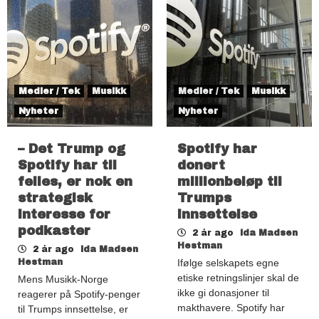
Medier / Tek
Musikk
Medier / Tek
Musikk
Nyheter
Nyheter
– Det Trump og
Spotify har
Spotify har til
donert
felles, er nok en
millionbeløp til
strategisk
Trumps
interesse for
innsettelse
podkaster
2 år ago
Ida Madsen
Hestman
2 år ago
Ida Madsen
Hestman
Ifølge selskapets egne
etiske retningslinjer skal de
Mens Musikk-Norge
ikke gi donasjoner til
reagerer på Spotify-penger
makthavere. Spotify har
til Trumps innsettelse, er