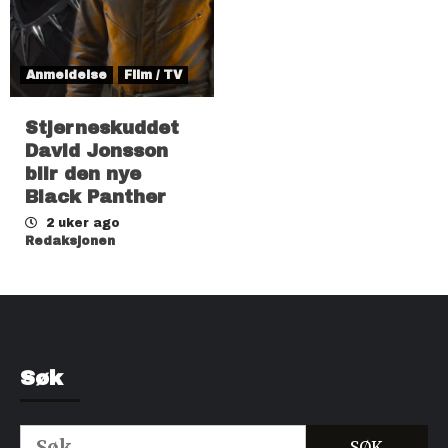
Anmeldelse
Film / TV
Stjerneskuddet
David Jonsson
blir den nye
Black Panther
2 uker ago
Redaksjonen
Søk
Søk