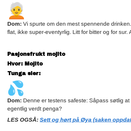
Dom:
Vi spurte om den mest spennende drinken. Den
flat, ikke super-eventyrlig. Litt for bitter og for sur
Pasjonsfrukt mojito
Hvor: Mojito
Tunga sier:
Dom:
Denne er testens safeste: Såpass søtlig at
egentlig verdt penga?
LES OGSÅ:
Sett og hørt på Øya (saken oppda