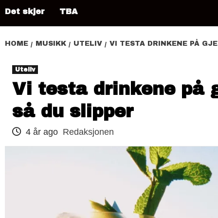
Det skjer
TBA
HOME
MUSIKK
UTELIV
VI TESTA DRINKENE PÅ GJ
Uteliv
Vi testa drinkene på 
så du slipper
4 år ago
Redaksjonen