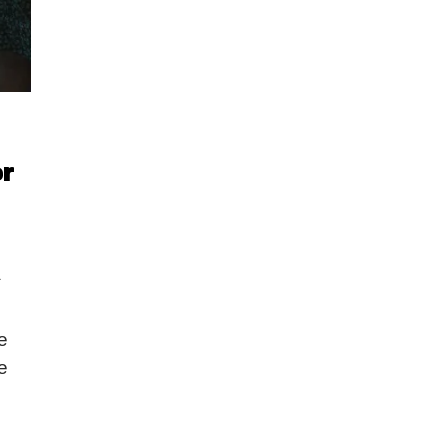
er
å
e
oe