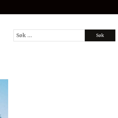
Søk
etter: