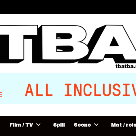
Film / TV
Spill
Scene
Mat / rei