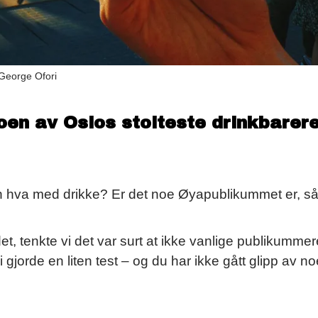
 George Ofori
oen av Oslos stolteste drinkbarer
 men hva med drikke? Er det noe Øyapublikummet er, s
et, tenkte vi det var surt at ikke vanlige publikummer
 Vi gjorde en liten test – og du har ikke gått glipp av n