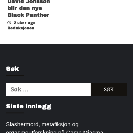
David Jonsson
blir den nye
Black Panther
2 uker ago
Redaksjonen
Søk
Søk
etter:
Kjøp Cialis 20mg
Kjøpe Viagra reseptfri
Siste innlegg
Slashermord, metafiksjon og
orgasmeutforskning på Camp Miasma