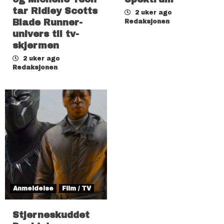
tar Ridley Scotts
2 uker ago
Blade Runner-
Redaksjonen
univers til tv-
skjermen
2 uker ago
Redaksjonen
Anmeldelse
Film / TV
Stjerneskuddet