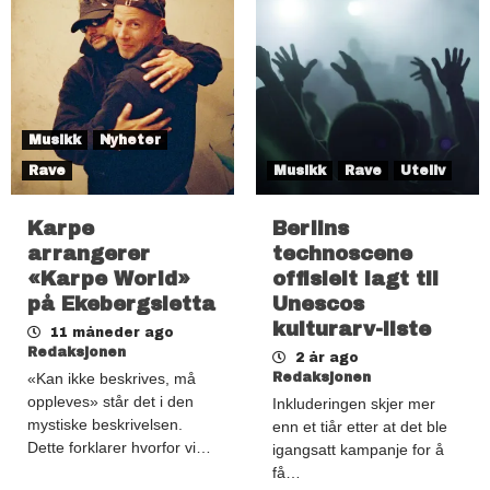
Musikk
Nyheter
Rave
Musikk
Rave
Uteliv
Karpe
Berlins
arrangerer
technoscene
«Karpe World»
offisielt lagt til
på Ekebergsletta
Unescos
kulturarv-liste
11 måneder ago
Redaksjonen
2 år ago
«Kan ikke beskrives, må
Redaksjonen
oppleves» står det i den
Inkluderingen skjer mer
mystiske beskrivelsen.
enn et tiår etter at det ble
Dette forklarer hvorfor vi…
igangsatt kampanje for å
få…