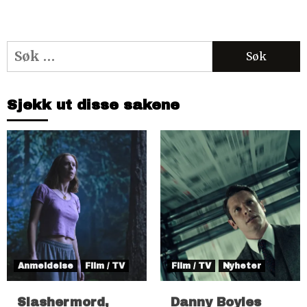
Søk
etter:
Sjekk ut disse sakene
Anmeldelse
Film / TV
Film / TV
Nyheter
Slashermord,
Danny Boyles