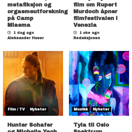
metafiksjon og
film om Rupert
orgasmeutforskning
Murdoch åpner
på Camp
filmfestivalen i
Miasma
Venezia
1 dag ago
1 uke ago
Aleksander Huser
Redaksjonen
Film / TV
Nyheter
Musikk
Nyheter
Hunter Schafer
Tyla til Oslo
og Michelle Yeoh
Spektrum