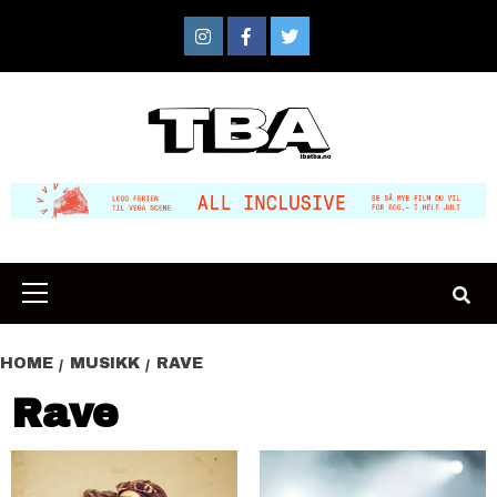
Skip
to
Instagram
Facebook
Twitter
content
Primary
Menu
HOME
MUSIKK
RAVE
Rave