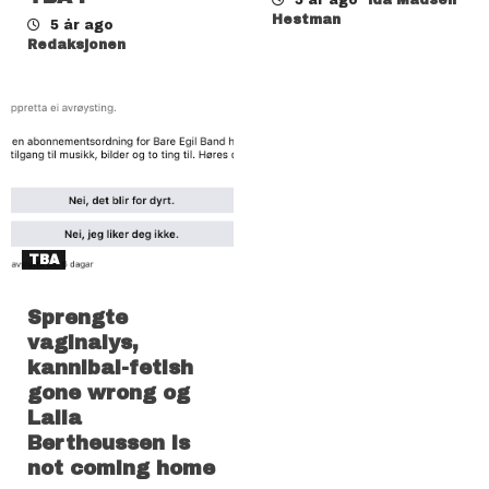
Hestman
5 år ago
Redaksjonen
TBA
Sprengte
vaginalys,
kannibal-fetish
gone wrong og
Laila
Bertheussen is
not coming home