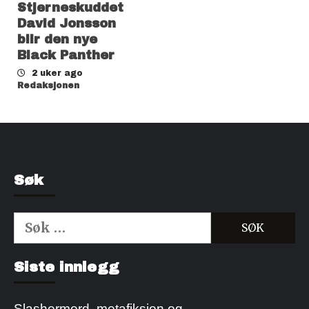
Stjerneskuddet
David Jonsson
blir den nye
Black Panther
2 uker ago
Redaksjonen
Søk
Søk
etter:
Kjøp Cialis 20mg
Kjøpe Viagra reseptfri
Siste innlegg
Slashermord, metafiksjon og