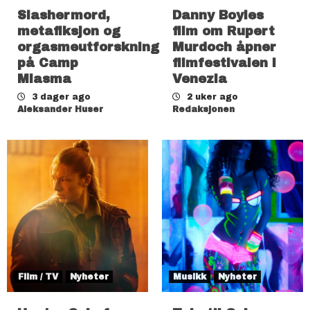
Slashermord,
Danny Boyles
metafiksjon og
film om Rupert
orgasmeutforskning
Murdoch åpner
på Camp
filmfestivalen i
Miasma
Venezia
3 dager ago
2 uker ago
Aleksander Huser
Redaksjonen
Film / TV
Nyheter
Musikk
Nyheter