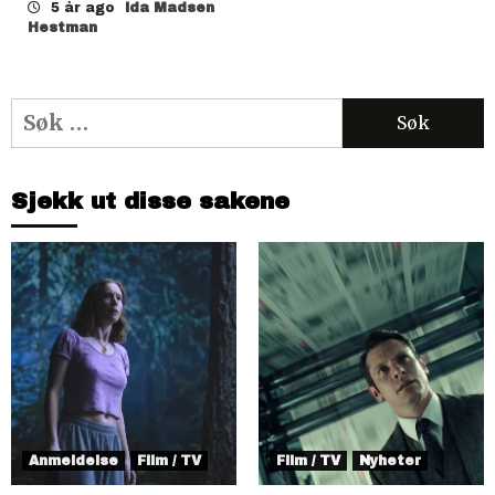
5 år ago
Ida Madsen
Hestman
Søk
etter:
Sjekk ut disse sakene
Anmeldelse
Film / TV
Film / TV
Nyheter