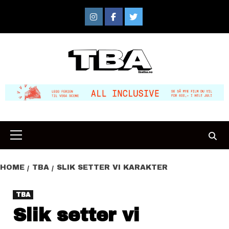
Skip
to
Instagram
Facebook
Twitter
content
Primary
Menu
HOME
TBA
SLIK SETTER VI KARAKTER
TBA
Slik setter vi