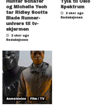
Hunter Schafer
Tyla til Oslo
og Michelle Yeoh
Spektrum
tar Ridley Scotts
2 uker ago
Blade Runner-
Redaksjonen
univers til tv-
skjermen
2 uker ago
Redaksjonen
Anmeldelse
Film / TV