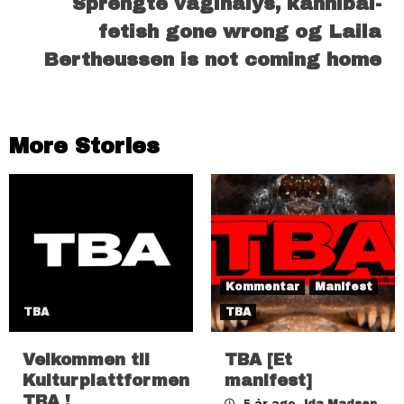
Sprengte vaginalys, kannibal-
Reading
fetish gone wrong og Laila
Bertheussen is not coming home
More Stories
Kommentar
Manifest
TBA
TBA
Velkommen til
TBA [Et
Kulturplattformen
manifest]
TBA !
5 år ago
Ida Madsen