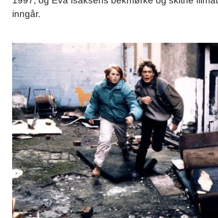
1997, og Eva Isaksens bekmørke og skitne filma
inngår.