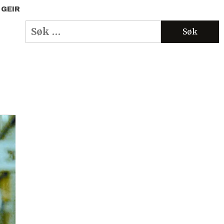
 GEIR
Søk
etter: