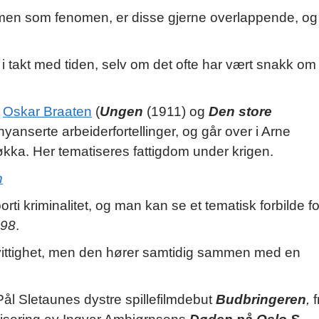
ilmen som fenomen, er disse gjerne overlappende, og
i takt med tiden, selv om det ofte har vært snakk om
r
Oskar Braaten
(
Ungen
(1911) og
Den store
yanserte arbeiderfortellinger, og går over i Arne
løkka. Her tematiseres fattigdom under krigen.
n
rti kriminalitet, og man kan se et tematisk forbilde fo
998
.
vittighet, men den hører samtidig sammen med en
 Pål Sletaunes dystre spillefilmdebut
Budbringeren
,
f