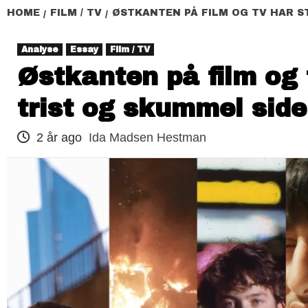
HOME
FILM / TV
ØSTKANTEN PÅ FILM OG TV HAR S
Analyse
Essay
Film / TV
Østkanten på film og 
trist og skummel sid
2 år ago
Ida Madsen Hestman