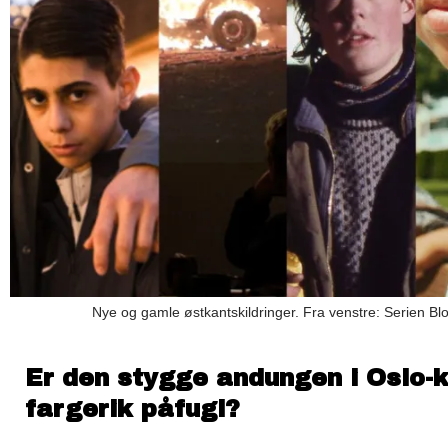
Nye og gamle østkantskildringer. Fra venstre: Serien B
Er den stygge andungen i Oslo-ku
fargerik påfugl?