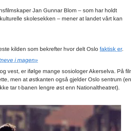
sjonsfilmskaper Jan Gunnar Blom – som har holdt
 kulturelle skolesekken – mener at landet vårt kan
neste kilden som bekrefter hvor delt Oslo
faktisk er
.
ttneve i magen»
og vest, er ifølge mange sosiologer Akerselva. På fi
ette, men at østkanten også gjelder Oslo sentrum (e
kke tar t-banen lengre øst enn Nationaltheatret).