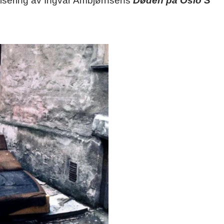
tisering av Ingvar Ambjørnsens
Døden på Oslo S