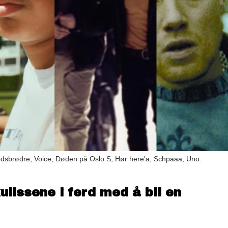
lodsbrødre, Voice, Døden på Oslo S, Hør here'a, Schpaaa, Uno.
lissene i ferd med å bli en