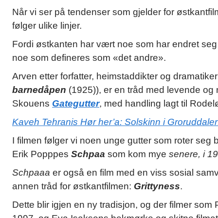
Når vi ser på tendenser som gjelder for østkantf
følger ulike linjer.
Fordi østkanten har vært noe som har endret seg 
noe som defineres som «det andre».
Arven etter forfatter, heimstaddikter og dramatike
barnedåpen
(1925)), er en tråd med levende og n
Skouens
Gategutter
, med handling lagt til Rode
Kaveh Tehranis Hør her’a: Solskinn i Groruddale
I filmen følger vi noen unge gutter som roter seg bo
Erik Popppes
Schpaa
som kom mye
senere, i 1
Schpaaa
er også en film med en viss sosial sam
annen tråd for østkantfilmen:
Grittyness
.
Dette blir igjen en ny tradisjon, og der filmer som