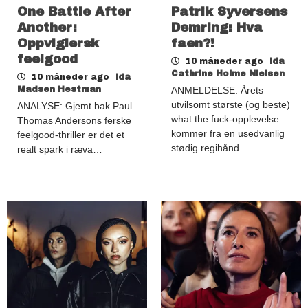
One Battle After
Patrik Syversens
Another:
Demring: Hva
Oppviglersk
faen?!
feelgood
10 måneder ago
Ida
Cathrine Holme Nielsen
10 måneder ago
Ida
Madsen Hestman
ANMELDELSE: Årets
utvilsomt største (og beste)
ANALYSE: Gjemt bak Paul
what the fuck-opplevelse
Thomas Andersons ferske
kommer fra en usedvanlig
feelgood-thriller er det et
stødig regihånd….
realt spark i ræva…