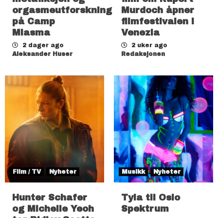
orgasmeutforskning
Murdoch åpner
på Camp
filmfestivalen i
Miasma
Venezia
2 dager ago
2 uker ago
Aleksander Huser
Redaksjonen
Film / TV
Nyheter
Musikk
Nyheter
Hunter Schafer
Tyla til Oslo
og Michelle Yeoh
Spektrum