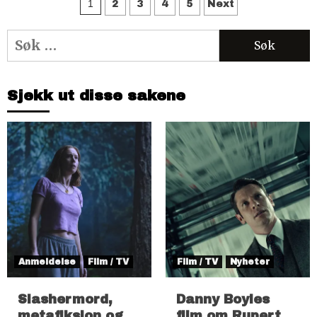
Sidepaginering
1
2
3
4
5
Next
Søk
etter:
Sjekk ut disse sakene
Anmeldelse
Film / TV
Film / TV
Nyheter
Slashermord,
Danny Boyles
metafiksjon og
film om Rupert