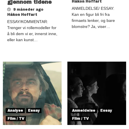
gjennom tidene
Håkon Hoffart
ANMELDELSE/ ESSAY:
9 måneder ago
Kan en figur bli fri fra
Håkon Hoffart
firmaets lenker, og bare
ESSAY/KOMMENTAR:
blomstre? Ja, viser…
Trenger vi rollemodeller for
å bli dem vi er, innerst inne,
eller kan kunst…
Analyse
Essay
Anmeldelse
Essay
Film / TV
Film / TV