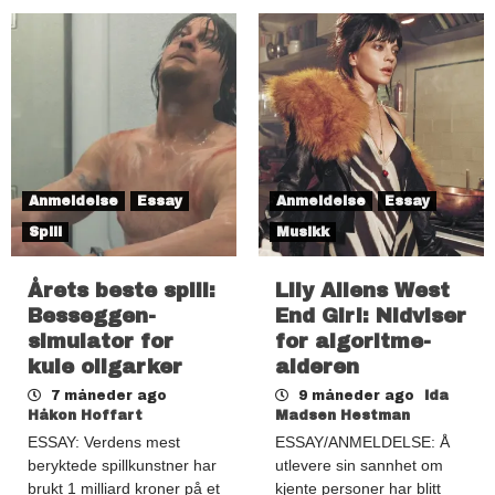
Anmeldelse
Essay
Anmeldelse
Essay
Spill
Musikk
Årets beste spill:
Lily Allens West
Besseggen-
End Girl: Nidviser
simulator for
for algoritme-
kule oligarker
alderen
7 måneder ago
9 måneder ago
Ida
Håkon Hoffart
Madsen Hestman
ESSAY: Verdens mest
ESSAY/ANMELDELSE: Å
beryktede spillkunstner har
utlevere sin sannhet om
brukt 1 milliard kroner på et
kjente personer har blitt