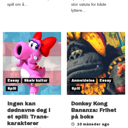
spill om å…
stor valuta for både
lyttere…
Essay
Skeiv kultur
Anmeldelse
Essay
Spill
Spill
Ingen kan
Donkey Kong
dødnavne deg i
Bananza: Frihet
et spill: Trans-
på boks
karakterer
10 måneder ago