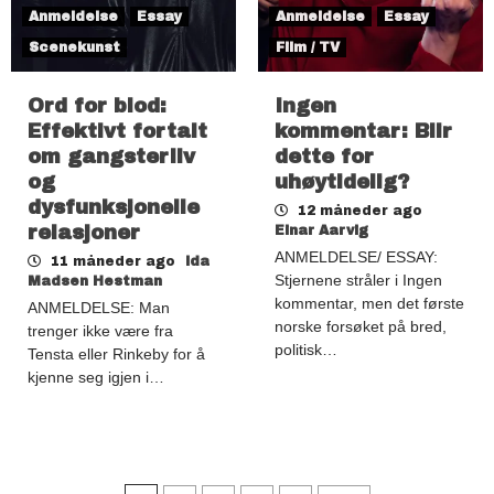
Anmeldelse
Essay
Anmeldelse
Essay
Scenekunst
Film / TV
Ord for blod:
Ingen
Effektivt fortalt
kommentar: Blir
om gangsterliv
dette for
og
uhøytidelig?
dysfunksjonelle
12 måneder ago
relasjoner
Einar Aarvig
ANMELDELSE/ ESSAY:
11 måneder ago
Ida
Stjernene stråler i Ingen
Madsen Hestman
kommentar, men det første
ANMELDELSE: Man
norske forsøket på bred,
trenger ikke være fra
politisk…
Tensta eller Rinkeby for å
kjenne seg igjen i…