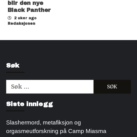
blir den nye
Black Panther
2 uker ago
Redaksjonen
Søk
Søk
etter:
Kjøp Cialis 20mg
Kjøpe Viagra reseptfri
Siste innlegg
Slashermord, metafiksjon og
orgasmeutforskning på Camp Miasma