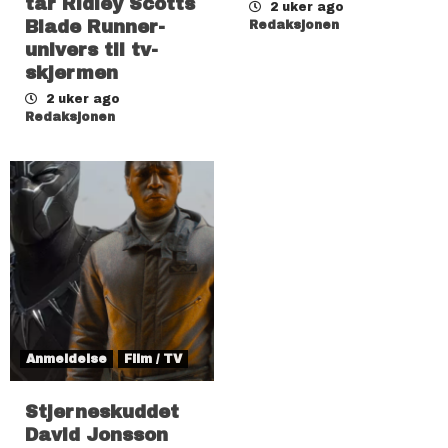
tar Ridley Scotts
2 uker ago
Blade Runner-
Redaksjonen
univers til tv-
skjermen
2 uker ago
Redaksjonen
Anmeldelse
Film / TV
Stjerneskuddet
David Jonsson