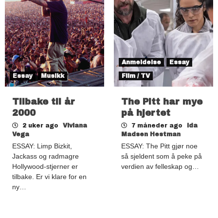
Anmeldelse
Essay
Essay
Musikk
Film / TV
Tilbake til år
The Pitt har mye
2000
på hjertet
2 uker ago
Viviana
7 måneder ago
Ida
Vega
Madsen Hestman
ESSAY: Limp Bizkit,
ESSAY: The Pitt gjør noe
Jackass og radmagre
så sjeldent som å peke på
Hollywood-stjerner er
verdien av felleskap og…
tilbake. Er vi klare for en
ny…