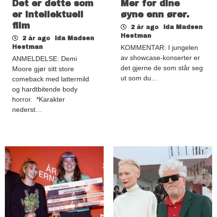
Det er dette som
Mer for dine
er intellektuell
øyne enn ører.
film
2 år ago
Ida Madsen
Hestman
2 år ago
Ida Madsen
Hestman
KOMMENTAR: I jungelen
av showcase-konserter er
ANMELDELSE: Demi
det gjerne de som står seg
Moore gjør sitt store
ut som du…
comeback med lattermild
og hardtbitende body
horror. *Karakter
nederst…