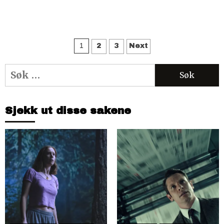
Sidepaginering
1
2
3
Next
Søk
etter:
Sjekk ut disse sakene