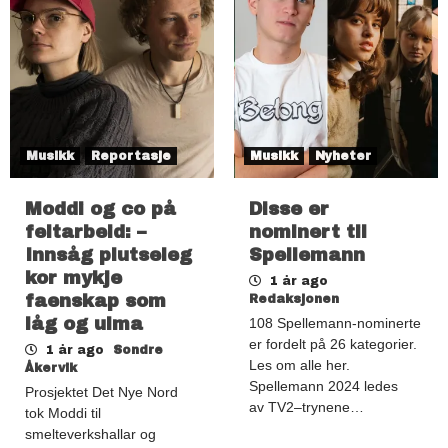
Musikk
Reportasje
Musikk
Nyheter
Moddi og co på
Disse er
feltarbeid: –
nominert til
Innsåg plutseleg
Spellemann
kor mykje
1 år ago
faenskap som
Redaksjonen
låg og ulma
108 Spellemann-nominerte
er fordelt på 26 kategorier.
1 år ago
Sondre
Les om alle her.
Åkervik
Spellemann 2024 ledes
Prosjektet Det Nye Nord
av TV2–trynene…
tok Moddi til
smelteverkshallar og