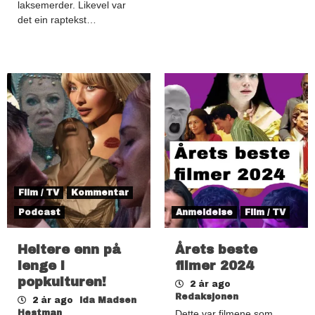
laksemerder. Likevel var
det ein raptekst…
Film / TV
Kommentar
Podcast
Anmeldelse
Film / TV
Heitere enn på
Årets beste
lenge i
filmer 2024
popkulturen!
2 år ago
Redaksjonen
2 år ago
Ida Madsen
Hestman
Dette var filmene som