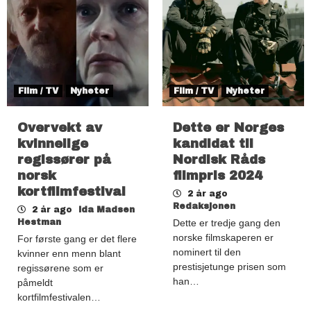
Film / TV
Nyheter
Film / TV
Nyheter
Overvekt av
Dette er Norges
kvinnelige
kandidat til
regissører på
Nordisk Råds
norsk
filmpris 2024
kortfilmfestival
2 år ago
Redaksjonen
2 år ago
Ida Madsen
Hestman
Dette er tredje gang den
norske filmskaperen er
For første gang er det flere
nominert til den
kvinner enn menn blant
prestisjetunge prisen som
regissørene som er
han…
påmeldt
kortfilmfestivalen…