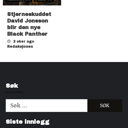
Stjerneskuddet
David Jonsson
blir den nye
Black Panther
2 uker ago
Redaksjonen
Søk
Søk
etter:
Kjøp Cialis 20mg
Kjøpe Viagra reseptfri
Siste innlegg