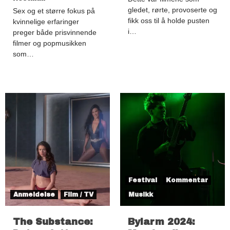
gledet, rørte, provoserte og
Sex og et større fokus på
fikk oss til å holde pusten
kvinnelige erfaringer
i…
preger både prisvinnende
filmer og popmusikken
som…
Festival
Kommentar
Anmeldelse
Film / TV
Musikk
The Substance:
Bylarm 2024: