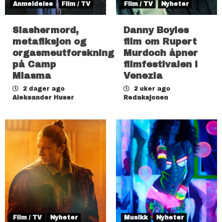
Anmeldelse
Film / TV
Film / TV
Nyheter
Slashermord,
Danny Boyles
metafiksjon og
film om Rupert
orgasmeutforskning
Murdoch åpner
på Camp
filmfestivalen i
Miasma
Venezia
2 dager ago
2 uker ago
Aleksander Huser
Redaksjonen
Film / TV
Nyheter
Musikk
Nyheter