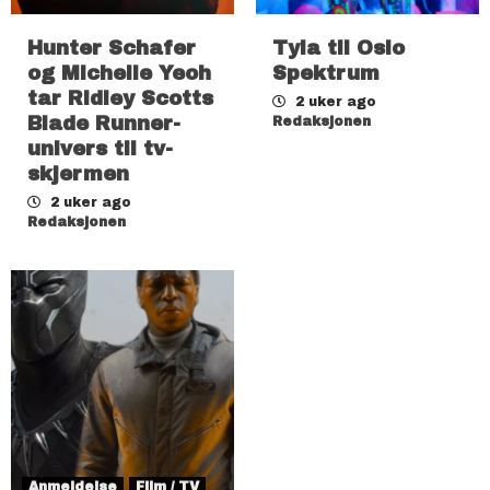
Hunter Schafer
Tyla til Oslo
og Michelle Yeoh
Spektrum
tar Ridley Scotts
2 uker ago
Blade Runner-
Redaksjonen
univers til tv-
skjermen
2 uker ago
Redaksjonen
Anmeldelse
Film / TV