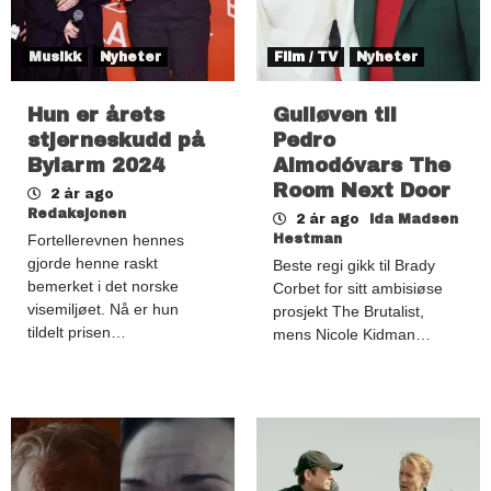
Musikk
Nyheter
Film / TV
Nyheter
Hun er årets
Gulløven til
stjerneskudd på
Pedro
Bylarm 2024
Almodóvars The
Room Next Door
2 år ago
Redaksjonen
2 år ago
Ida Madsen
Fortellerevnen hennes
Hestman
gjorde henne raskt
Beste regi gikk til Brady
bemerket i det norske
Corbet for sitt ambisiøse
visemiljøet. Nå er hun
prosjekt The Brutalist,
tildelt prisen…
mens Nicole Kidman…