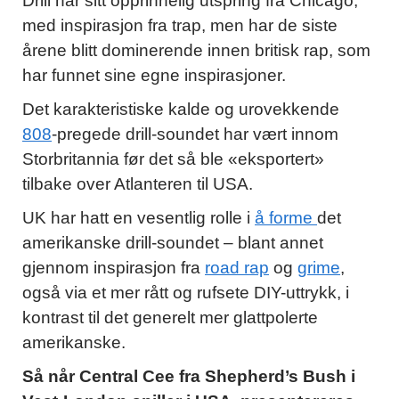
Drill har sitt opprinnelig utspring fra Chicago,
med inspirasjon fra trap, men har de siste
årene blitt dominerende innen britisk rap, som
har funnet sine egne inspirasjoner.
Det karakteristiske kalde og urovekkende
808
-pregede drill-soundet har vært innom
Storbritannia før det så ble «eksportert»
tilbake over Atlanteren til USA.
UK har hatt en vesentlig rolle i
å forme
det
amerikanske drill-soundet – blant annet
gjennom inspirasjon fra
road rap
og
grime
,
også via et mer rått og rufsete DIY-uttrykk, i
kontrast til det generelt mer glattpolerte
amerikanske.
Så når
Central Cee fra Shepherd’s Bush i