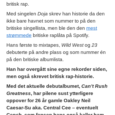
britisk rap.
Med singelen
Doja
skrev han historie da den
ikke bare havnet som nummer to på den
britiske singellista, men ble den den
mest
strømmede
britiske raplåta på Spotify.
Hans første to mixtapes,
Wild West
og
23
debuterte på andre plass og som nummer én
på den britiske albumlista.
Han har overgått sine egne rekorder siden,
men også skrevet britisk rap-historie.
Med det aktuelle debutalbumet,
Can’t Rush
Greatness
, har pilene sust ytterligere
oppover for 26 år gamle Oakley Neil
Caesar-Su aka. Central Cee – eventuelt
Cench, som fansen hans også kaller ham.