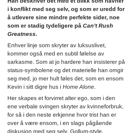
Han beskriver det med et blikk som havner
i konflikt med seg selv, og som er uredd for
å utlevere sine mindre perfekte sider, noe
som er stadig tydeligere på
Can’t Rush
Greatness.
Enhver linje som skryter av luksuslivet,
kommer også med en subtil følelse av
sarkasme. Som at jo hardere han insisterer på
status-symbolene og det materielle han omgir
seg med, jo mer hult føles det, som en ensom
Kevin i sitt digre hus i
Home Alone
.
Her skapes et forvirret alter ego, som i den
ene verbale svingen skryter av kvinneforbruk,
for så i den neste erkjenne hvor trist han er
over å være ensom, i en slags pågående
diskusjon med seg selv, Gollum-style.