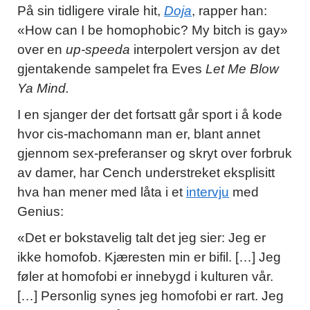
På sin tidligere virale hit,
Doja
, rapper han:
«How can I be homophobic? My bitch is gay»
over en
up-speeda
interpolert versjon av det
gjentakende sampelet fra Eves
Let Me Blow
Ya Mind.
I en sjanger der det fortsatt går sport i å kode
hvor cis-machomann man er, blant annet
gjennom sex-preferanser og skryt over forbruk
av damer, har Cench understreket eksplisitt
hva han mener med låta i et
intervju
med
Genius:
«Det er bokstavelig talt det jeg sier: Jeg er
ikke homofob. Kjæresten min er bifil. […] Jeg
føler at homofobi er innebygd i kulturen vår.
[…] Personlig synes jeg homofobi er rart. Jeg