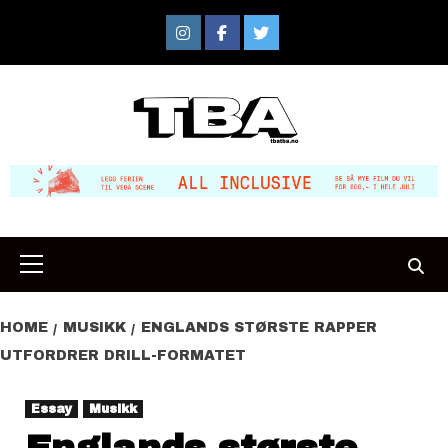
Skip
to
Instagram
Facebook
Twitter
content
Primary
Menu
HOME
MUSIKK
ENGLANDS STØRSTE RAPPER
UTFORDRER DRILL-FORMATET
Essay
Musikk