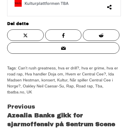
Del dette
Tags:
Can't rush greatness
,
hva er drill?
,
hva er grime
,
hva er
road rap
,
Hva handler Doja om
,
Hvem er Central Cee?
,
Ida
Madsen Hestman
,
konsert
,
Kultur
,
Når spiller Central Cee i
Norge?
,
Oakley Neil Caesar-Su
,
Rap
,
Road rap
,
Tba
,
tbatba.no
,
UK
Continue
Previous
Azealia Banks gikk for
Reading
sjarmoffensiv på Sentrum Scene