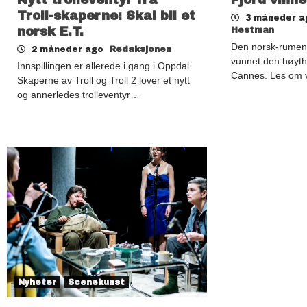
Troll-skaperne: Skal bli et
3 måneder 
norsk E.T.
Hestman
Den norsk-rumens
2 måneder ago
Redaksjonen
vunnet den høyth
Innspillingen er allerede i gang i Oppdal.
Cannes. Les om 
Skaperne av Troll og Troll 2 lover et nytt
og annerledes trolleventyr…
Nyheter
Scenekunst