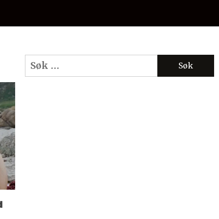
Søk
etter:
d