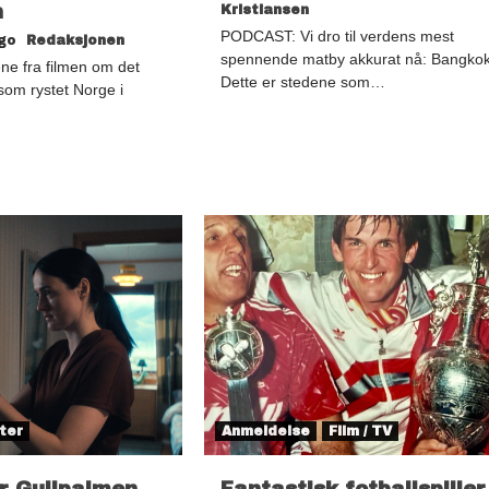
n
Kristiansen
PODCAST: Vi dro til verdens mest
ago
Redaksjonen
spennende matby akkurat nå: Bangkok
ene fra filmen om det
Dette er stedene som…
 som rystet Norge i
ter
Anmeldelse
Film / TV
er Gullpalmen
Fantastisk fotballspiller