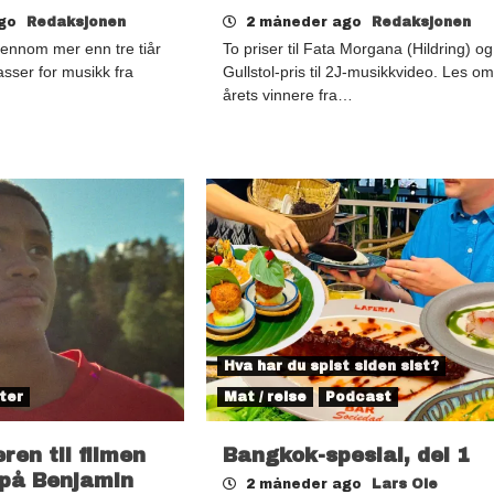
ago
Redaksjonen
2 måneder ago
Redaksjonen
jennom mer enn tre tiår
To priser til Fata Morgana (Hildring) og
sser for musikk fra
Gullstol-pris til 2J-musikkvideo. Les om
årets vinnere fra…
Hva har du spist siden sist?
ter
Mat / reise
Podcast
eren til filmen
Bangkok-spesial, del 1
på Benjamin
2 måneder ago
Lars Ole