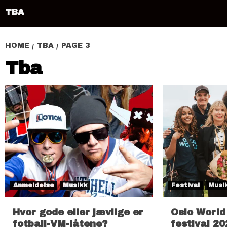
TBA
HOME
TBA
PAGE 3
Tba
Anmeldelse
Musikk
Festival
Musi
Hvor gode eller jævlige er
Oslo World
fotball-VM-låtene?
festival 2