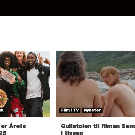
kk
Film / TV
Nyheter
 er Årets
Gullstolen til filmen San
025
i tissen