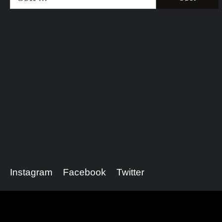
etter:
Kjøp Cialis 20mg
Kjøpe Viagra reseptfri
Instagram
Facebook
Twitter