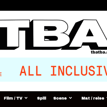
Film / TV
Spill
Scene
Mat / reise