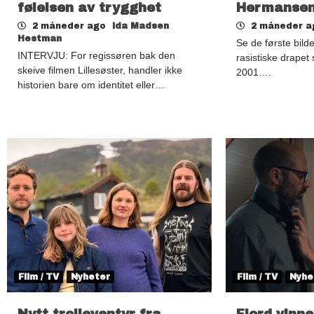
følelsen av trygghet
Hermanse
2 måneder ago
Ida Madsen
2 måneder 
Hestman
Se de første bild
INTERVJU: For regissøren bak den
rasistiske drapet
skeive filmen Lillesøster, handler ikke
2001….
historien bare om identitet eller…
Film / TV
Nyheter
Film / TV
Nyhe
Nytt trolleventyr fra
Fjord vinn