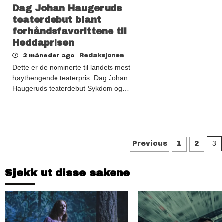
Dag Johan Haugeruds
teaterdebut blant
forhåndsfavorittene til
Heddaprisen
3 måneder ago
Redaksjonen
Dette er de nominerte til landets mest
høythengende teaterpris. Dag Johan
Haugeruds teaterdebut Sykdom og…
Sidepagine
3
Previous
1
2
Sjekk ut disse sakene