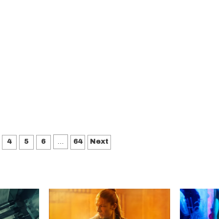
ring
…
4
5
6
64
Next