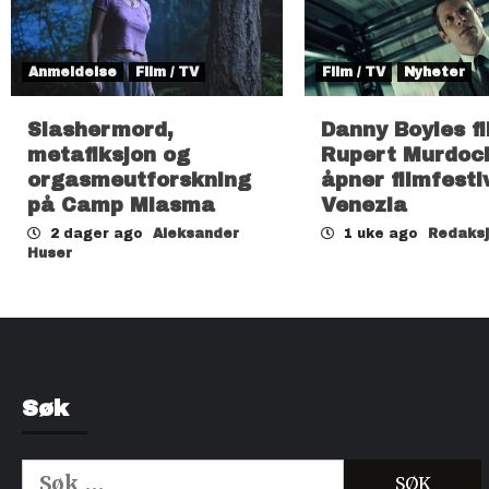
Anmeldelse
Film / TV
Film / TV
Nyheter
Slashermord,
Danny Boyles f
metafiksjon og
Rupert Murdoc
orgasmeutforskning
åpner filmfesti
på Camp Miasma
Venezia
2 dager ago
Aleksander
1 uke ago
Redaks
Huser
Søk
Søk