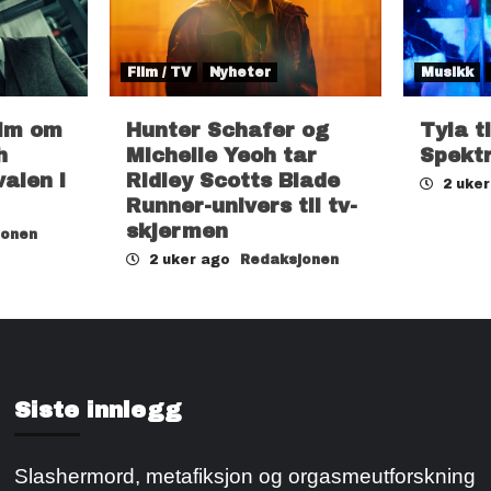
Film / TV
Nyheter
Musikk
ilm om
Hunter Schafer og
Tyla t
h
Michelle Yeoh tar
Spekt
valen i
Ridley Scotts Blade
2 uke
Runner-univers til tv-
skjermen
jonen
2 uker ago
Redaksjonen
Siste innlegg
Slashermord, metafiksjon og orgasmeutforskning