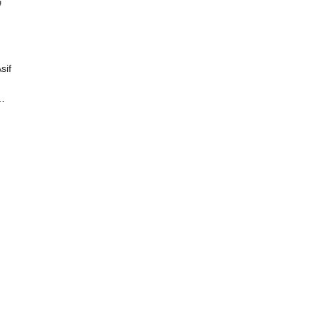
sif
r…