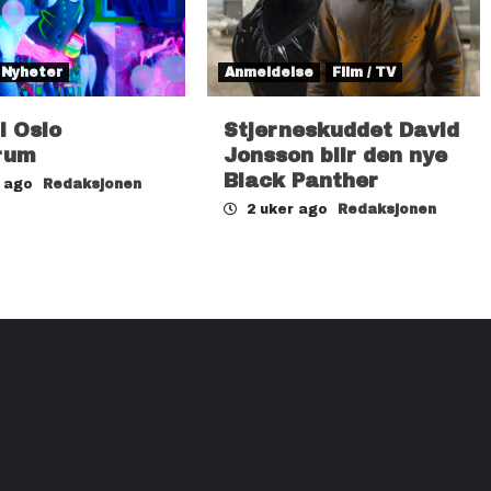
Nyheter
Anmeldelse
Film / TV
il Oslo
Stjerneskuddet David
rum
Jonsson blir den nye
Black Panther
r ago
Redaksjonen
2 uker ago
Redaksjonen