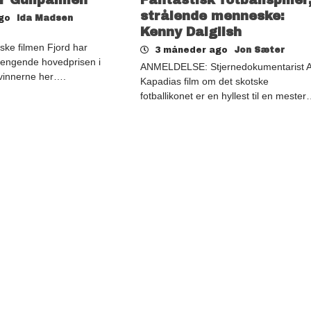
strålende menneske:
ago
Ida Madsen
Kenny Dalglish
ke filmen Fjord har
3 måneder ago
Jon Sæter
engende hovedprisen i
ANMELDELSE: Stjernedokumentarist A
vinnerne her….
Kapadias film om det skotske
fotballikonet er en hyllest til en meste