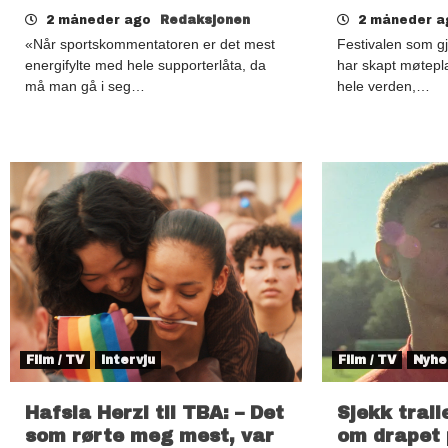
2 måneder ago
Redaksjonen
2 måneder 
«Når sportskommentatoren er det mest
Festivalen som g
energifylte med hele supporterlåta, da
har skapt møtepla
må man gå i seg…
hele verden,…
Film / TV
Intervju
Film / TV
Nyhe
Hafsia Herzi til TBA: – Det
Sjekk trail
som rørte meg mest, var
om drapet 