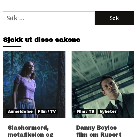
Søk
etter:
Sjekk ut disse sakene
Anmeldelse
Film / TV
Film / TV
Nyheter
Slashermord,
Danny Boyles
metafiksjon og
film om Rupert