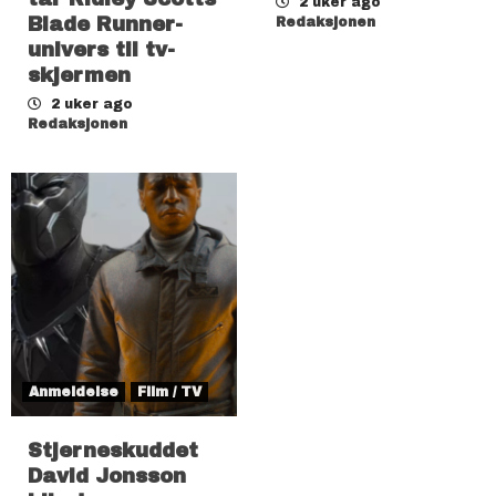
2 uker ago
Blade Runner-
Redaksjonen
univers til tv-
skjermen
2 uker ago
Redaksjonen
Anmeldelse
Film / TV
Stjerneskuddet
David Jonsson