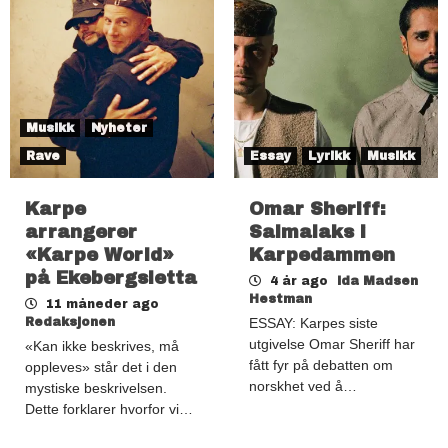
Musikk
Nyheter
Rave
Essay
Lyrikk
Musikk
Karpe
Omar Sheriff:
arrangerer
Salmalaks i
«Karpe World»
Karpedammen
på Ekebergsletta
4 år ago
Ida Madsen
Hestman
11 måneder ago
Redaksjonen
ESSAY: Karpes siste
utgivelse Omar Sheriff har
«Kan ikke beskrives, må
fått fyr på debatten om
oppleves» står det i den
norskhet ved å…
mystiske beskrivelsen.
Dette forklarer hvorfor vi…