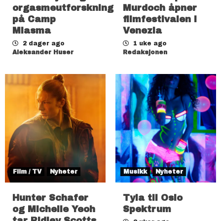
orgasmeutforskning
Murdoch åpner
på Camp
filmfestivalen i
Miasma
Venezia
2 dager ago
1 uke ago
Aleksander Huser
Redaksjonen
Film / TV
Nyheter
Musikk
Nyheter
Hunter Schafer
Tyla til Oslo
og Michelle Yeoh
Spektrum
tar Ridley Scotts