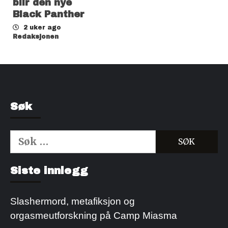
blir den nye
Black Panther
2 uker ago
Redaksjonen
Søk
Søk
etter:
Kjøp Cialis 20mg
Kjøpe Viagra reseptfri
Siste innlegg
Slashermord, metafiksjon og
orgasmeutforskning på Camp Miasma