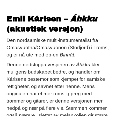
Emil Kárlsen –
Áhkku
(akustisk versjon)
Den nordsamiske multi-instrumentalist fra
Omasvuotna/Omasvuonon (Storfjord) i Troms,
og er nå ute med ep-en
Binnát
.
Denne nedstrippa vesjonen av
Áhkku
kler
muligens budskapet bedre, og handler om
Kárlsens bestemor som kjempet for samiske
rettigheter, og savnet etter henne. Mens
originalen har et mer romslig preg med
trommer og gitarer, er denne versjonen mer
nedpå og nær på flere vis. Stemmen kommer
også nærere, islettet av melankolien gir større