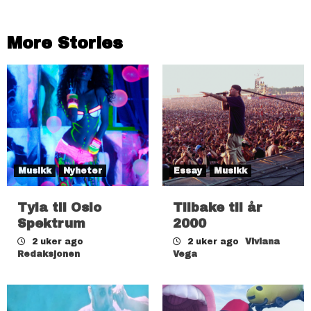
More Stories
Musikk
Nyheter
Essay
Musikk
Tyla til Oslo
Tilbake til år
Spektrum
2000
2 uker ago
2 uker ago
Viviana
Redaksjonen
Vega