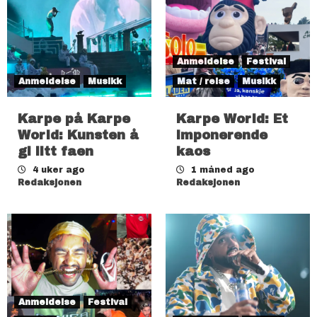
Anmeldelse
Festival
Anmeldelse
Musikk
Mat / reise
Musikk
Karpe på Karpe
Karpe World: Et
World: Kunsten å
imponerende
gi litt faen
kaos
4 uker ago
1 måned ago
Redaksjonen
Redaksjonen
Anmeldelse
Festival