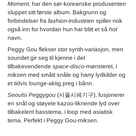
Moment,
har den sør-koreanske produsenten
sluppet sitt første album. Bakgrunn og
forbindelser fra
fashion
-industrien spiller nok
også inn for hvordan hun har blitt et så
hot
navn.
Peggy Gou flekser stor synth-variasjon, men
soundet gir seg til kjenne i det
tilbakevendende
space-disco
-mønsteret, i
miksen med smått snåle og harry lydkilder og
et tidvis lounge-aktig preg i bånn.
Seoulsi Peggygou
(서울시페기구), fusjonerer
en snål og støyete kazoo-liknende lyd over
tilbakelent basstema, i loop med asiatisk
tema. Perfekt i Peggy Gou-miksen.