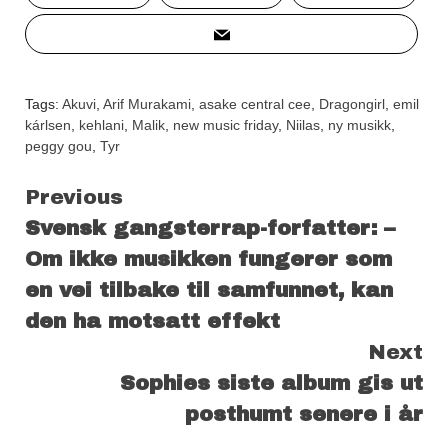
Tags:
Akuvi
,
Arif Murakami
,
asake central cee
,
Dragongirl
,
emil
kárlsen
,
kehlani
,
Malik
,
new music friday
,
Niilas
,
ny musikk
,
peggy gou
,
Tyr
Continue
Previous
Svensk gangsterrap-forfatter: –
Reading
Om ikke musikken fungerer som
en vei tilbake til samfunnet, kan
den ha motsatt effekt
Next
Sophies siste album gis ut
posthumt senere i år