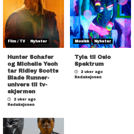
Film / TV
Nyheter
Musikk
Nyheter
Hunter Schafer
Tyla til Oslo
og Michelle Yeoh
Spektrum
tar Ridley Scotts
2 uker ago
Blade Runner-
Redaksjonen
univers til tv-
skjermen
2 uker ago
Redaksjonen