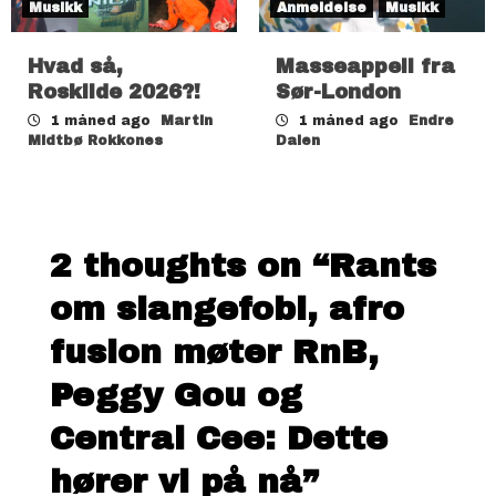
Musikk
Anmeldelse
Musikk
Hvad så,
Masseappell fra
Roskilde 2026?!
Sør-London
1 måned ago
Martin
1 måned ago
Endre
Midtbø Rokkones
Dalen
2 thoughts on “
Rants
om slangefobi, afro
fusion møter RnB,
Peggy Gou og
Central Cee: Dette
hører vi på nå
”