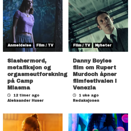
Anmeldelse
Film / TV
Film / TV
Nyheter
Slashermord,
Danny Boyles
metafiksjon og
film om Rupert
orgasmeutforskning
Murdoch åpner
på Camp
filmfestivalen i
Miasma
Venezia
12 timer ago
1 uke ago
Aleksander Huser
Redaksjonen