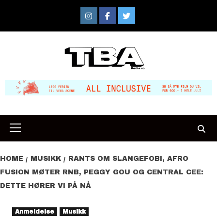
Skip
to
Instagram
Facebook
Twitter
content
Primary
Menu
HOME
MUSIKK
RANTS OM SLANGEFOBI, AFRO
FUSION MØTER RNB, PEGGY GOU OG CENTRAL CEE:
DETTE HØRER VI PÅ NÅ
Anmeldelse
Musikk