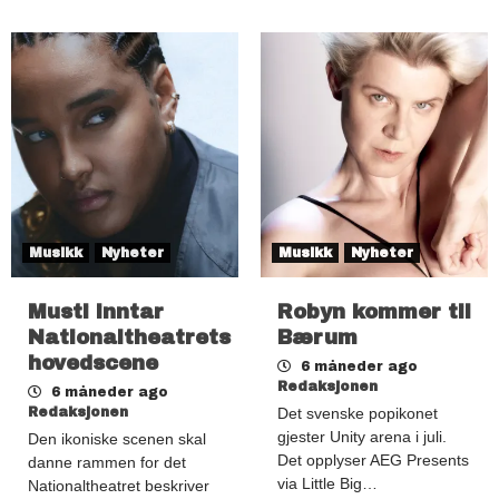
Musikk
Nyheter
Musikk
Nyheter
Musti inntar
Robyn kommer til
Nationaltheatrets
Bærum
hovedscene
6 måneder ago
Redaksjonen
6 måneder ago
Redaksjonen
Det svenske popikonet
gjester Unity arena i juli.
Den ikoniske scenen skal
Det opplyser AEG Presents
danne rammen for det
via Little Big…
Nationaltheatret beskriver