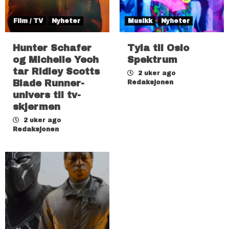
Film / TV
Nyheter
Musikk
Nyheter
Hunter Schafer
Tyla til Oslo
og Michelle Yeoh
Spektrum
tar Ridley Scotts
2 uker ago
Blade Runner-
Redaksjonen
univers til tv-
skjermen
2 uker ago
Redaksjonen