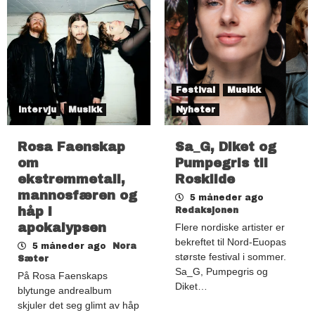
Festival
Musikk
Intervju
Musikk
Nyheter
Rosa Faenskap
Sa_G, Diket og
om
Pumpegris til
ekstremmetall,
Roskilde
mannosfæren og
5 måneder ago
håp i
Redaksjonen
apokalypsen
Flere nordiske artister er
bekreftet til Nord-Euopas
5 måneder ago
Nora
største festival i sommer.
Sæter
Sa_G, Pumpegris og
På Rosa Faenskaps
Diket…
blytunge andrealbum
skjuler det seg glimt av håp