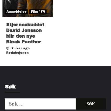
Anmeldelse
Film / TV
Stjerneskuddet
David Jonsson
blir den nye
Black Panther
2 uker ago
Redaksjonen
Søk
Søk
etter: