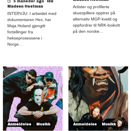
5 måneder ago
Ida
Madsen Hestman
Artister og profilerte
skuespillere opptrer på
INTERVJU: I arbeidet med
alternativ MGP-kveld og
dokumentaren Hex, har
oppfordrer til NRK-boikott
Maja Holand gjengitt
på den norske…
fortellinger fra
hekseprosessene i
Norge…
Anmeldelse
Musikk
Anmeldelse
Musikk