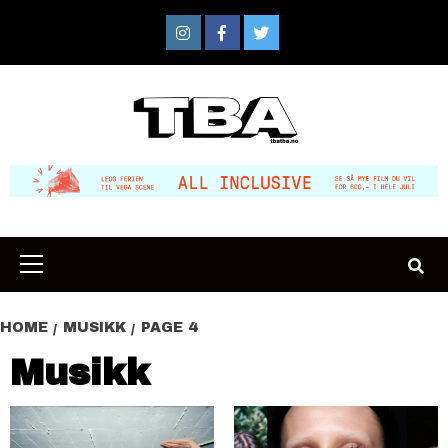
Skip
to
Instagram
Facebook
Twitter
content
Primary
Menu
HOME
MUSIKK
PAGE 4
Musikk