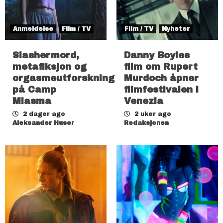
Anmeldelse
Film / TV
Film / TV
Nyheter
Slashermord,
Danny Boyles
metafiksjon og
film om Rupert
orgasmeutforskning
Murdoch åpner
på Camp
filmfestivalen i
Miasma
Venezia
2 dager ago
2 uker ago
Aleksander Huser
Redaksjonen