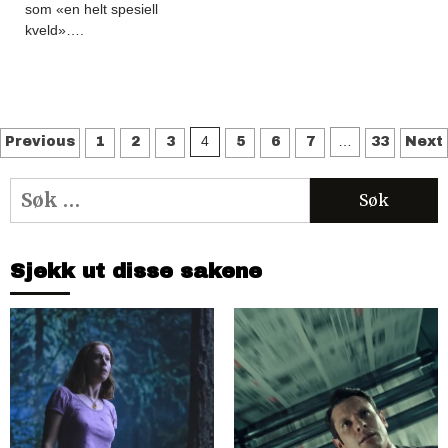
som «en helt spesiell
kveld»….
Sidepaginering
4
…
Previous
1
2
3
5
6
7
33
Next
Søk
etter:
Sjekk ut disse sakene