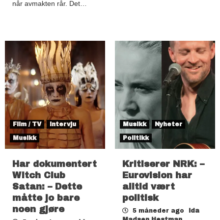
når avmakten rår. Det…
Film / TV
Intervju
Musikk
Nyheter
Musikk
Politikk
Har dokumentert
Kritiserer NRK: –
Witch Club
Eurovision har
Satan: – Dette
alltid vært
måtte jo bare
politisk
noen gjøre
5 måneder ago
Ida
Madsen Hestman