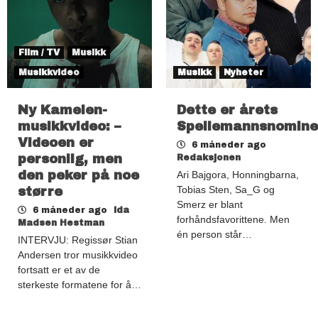
Film / TV
Musikk
Musikkvideo
Musikk
Nyheter
Ny Kamelen-
Dette er årets
musikkvideo: –
Spellemannsnomine
Videoen er
6 måneder ago
personlig, men
Redaksjonen
den peker på noe
Ari Bajgora, Honningbarna,
Tobias Sten, Sa_G og
større
Smerz er blant
6 måneder ago
Ida
forhåndsfavorittene. Men
Madsen Hestman
én person står…
INTERVJU: Regissør Stian
Andersen tror musikkvideo
fortsatt er et av de
sterkeste formatene for å…