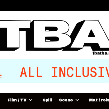
Film / TV
Spill
Scene
Mat / rei