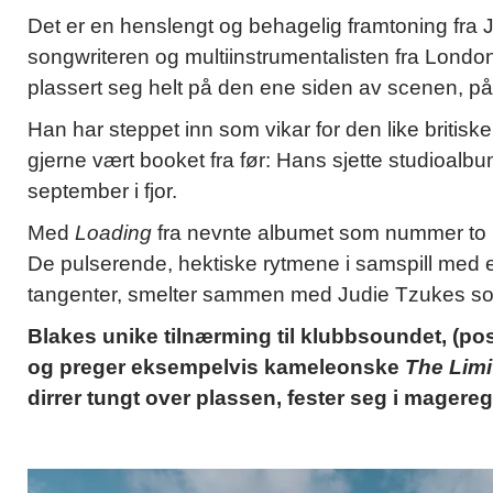
Det er en henslengt og behagelig framtoning fra
songwriteren og multiinstrumentalisten fra London
plassert seg helt på den ene siden av scenen, på 
Han har steppet inn som vikar for den like briti
gjerne vært booket fra før: Hans sjette studioalb
september i fjor.
Med
Loading
fra nevnte albumet som nummer to ut
De pulserende, hektiske rytmene i samspill med 
tangenter, smelter sammen med Judie Tzukes sof
Blakes unike tilnærming til klubbsoundet, (post
og preger eksempelvis kameleonske
The Limi
dirrer tungt over plassen, fester seg i magereg