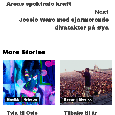
Arcas spektrale kraft
Reading
Next
Jessie Ware med sjarmerende
divatakter på Øya
More Stories
Musikk
Nyheter
Essay
Musikk
Tyla til Oslo
Tilbake til år