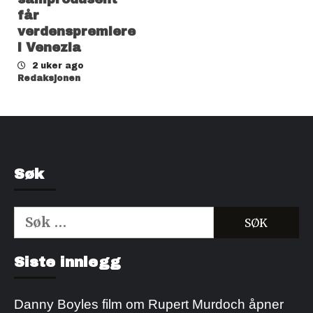
får
verdenspremiere
i Venezia
2 uker ago
Redaksjonen
Søk
Søk
etter:
Kjøp Cialis 20mg
Kjøpe Viagra reseptfri
Siste innlegg
Danny Boyles film om Rupert Murdoch åpner