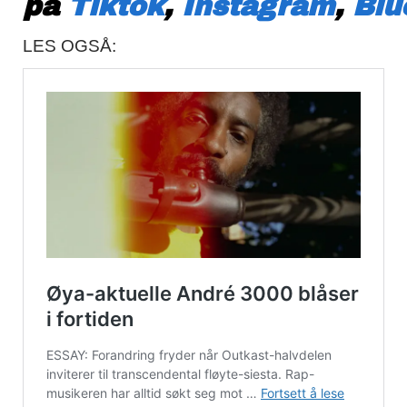
på
Tiktok
,
Instagram
,
Blu
LES OGSÅ: