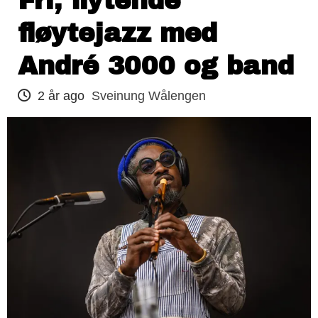
Fri, flytende
fløytejazz med
André 3000 og band
2 år ago
Sveinung Wålengen