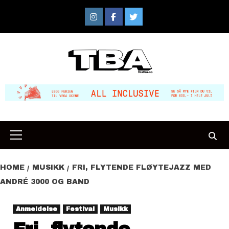
Skip
to
Instagram
Facebook
Twitter
content
Primary
Menu
HOME
MUSIKK
FRI, FLYTENDE FLØYTEJAZZ MED
ANDRÉ 3000 OG BAND
Anmeldelse
Festival
Musikk