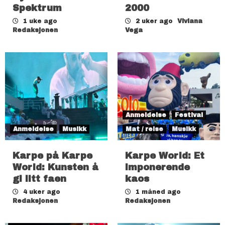
Spektrum
2000
1 uke ago
2 uker ago
Viviana
Redaksjonen
Vega
Anmeldelse
Festival
Anmeldelse
Musikk
Mat / reise
Musikk
Karpe på Karpe
Karpe World: Et
World: Kunsten å
imponerende
gi litt faen
kaos
4 uker ago
1 måned ago
Redaksjonen
Redaksjonen