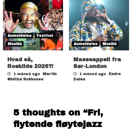
Anmeldelse
Festival
Musikk
Anmeldelse
Musikk
Hvad så,
Masseappell fra
Roskilde 2026?!
Sør-London
1 måned ago
Martin
1 måned ago
Endre
Midtbø Rokkones
Dalen
5 thoughts on “
Fri,
flytende fløytejazz