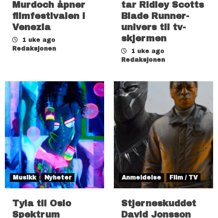
Murdoch åpner
tar Ridley Scotts
filmfestivalen i
Blade Runner-
Venezia
univers til tv-
skjermen
1 uke ago
Redaksjonen
1 uke ago
Redaksjonen
Musikk
Nyheter
Anmeldelse
Film / TV
Tyla til Oslo
Stjerneskuddet
Spektrum
David Jonsson