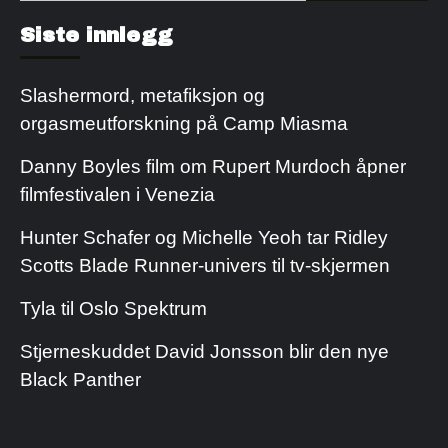
Kjøp Cialis 20mg
Kjøpe Viagra reseptfri
Siste innlegg
Slashermord, metafiksjon og
orgasmeutforskning på Camp Miasma
Danny Boyles film om Rupert Murdoch åpner
filmfestivalen i Venezia
Hunter Schafer og Michelle Yeoh tar Ridley
Scotts Blade Runner-univers til tv-skjermen
Tyla til Oslo Spektrum
Stjerneskuddet David Jonsson blir den nye
Black Panther