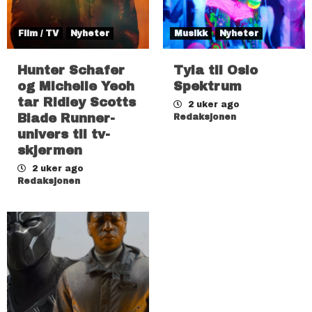
Film / TV
Nyheter
Musikk
Nyheter
Hunter Schafer
Tyla til Oslo
og Michelle Yeoh
Spektrum
tar Ridley Scotts
2 uker ago
Blade Runner-
Redaksjonen
univers til tv-
skjermen
2 uker ago
Redaksjonen