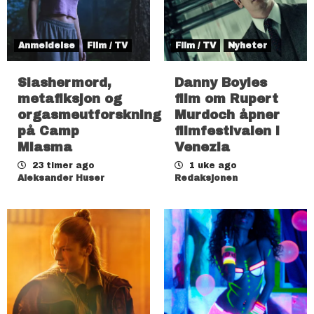
Anmeldelse
Film / TV
Film / TV
Nyheter
Slashermord,
Danny Boyles
metafiksjon og
film om Rupert
orgasmeutforskning
Murdoch åpner
på Camp
filmfestivalen i
Miasma
Venezia
23 timer ago
1 uke ago
Aleksander Huser
Redaksjonen