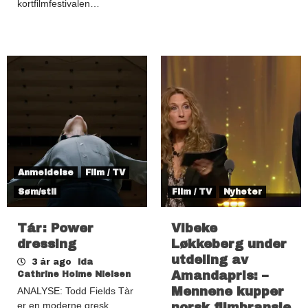
kortfilmfestivalen…
Anmeldelse
Film / TV
Søm/stil
Film / TV
Nyheter
Tár: Power
Vibeke
dressing
Løkkeberg under
utdeling av
3 år ago
Ida
Amandapris: –
Cathrine Holme Nielsen
Mennene kupper
ANALYSE: Todd Fields Tàr
er en moderne gresk
norsk filmbransje