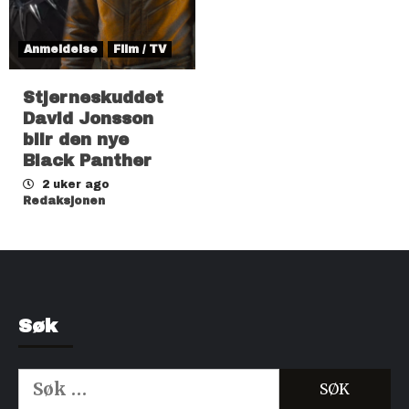
Anmeldelse
Film / TV
Stjerneskuddet
David Jonsson
blir den nye
Black Panther
2 uker ago
Redaksjonen
Søk
Søk
etter: