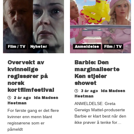
Film / TV
Nyheter
Anmeldelse
Film / TV
Overvekt av
Barbie: Den
kvinnelige
marginaliserte
regissører på
Ken stjeler
norsk
showet
kortfilmfestival
3 år ago
Ida Madsen
Hestman
2 år ago
Ida Madsen
Hestman
ANMELDELSE: Greta
Gerwigs Mattel-produserte
For første gang er det flere
Barbie er klart best når den
kvinner enn menn blant
ikke prøver å tenke for…
regissørene som er
påmeldt